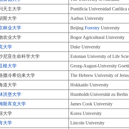
利天主大学
Pontificia Universidad Católica
胡斯大学
Aarhus University
京林业大学
Beijing
Forestry
University
物农业大学
Bogor Agricultural University
克大学
Duke University
沙尼亚生命科学大学
Estonian University of Life Sci
廷根大学
Georg-August-University Goett
路撒冷希伯来大学
The Hebrew University of Jeru
海道大学
Hokkaido University
林洪堡大学
Humboldt-Universität zu Berlin
姆斯库克大学
James Cook University
丽大学
Korea University
肯大学
Lincoln University