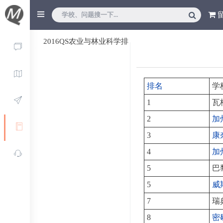
2016QS农业与林业科学排
名
排名
学
1
瓦
2
加
3
康
4
加
5
巴
5
威
7
瑞
8
密