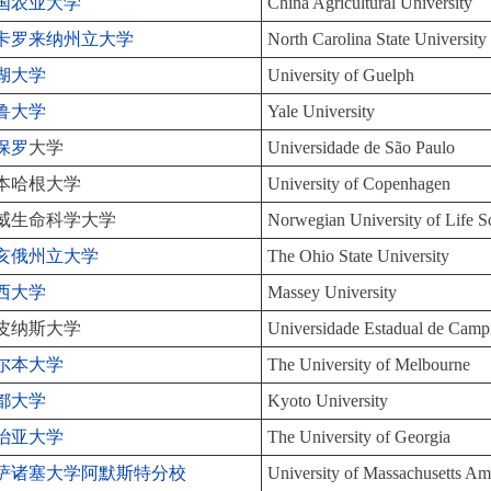
国农业大学
China Agricultural University
卡罗来纳州立大学
North Carolina State University
湖大学
University of Guelph
鲁大学
Yale University
保罗
大学
Universidade de São Paulo
本哈根大学
University of Copenhagen
威生命科学大学
Norwegian University of Life S
亥俄州立大学
The Ohio State University
西大学
Massey University
皮纳斯大学
Universidade Estadual de Camp
尔本大学
The University of Melbourne
都大学
Kyoto University
治亚大学
The University of Georgia
萨诸塞大学阿默斯特分校
University of Massachusetts Am