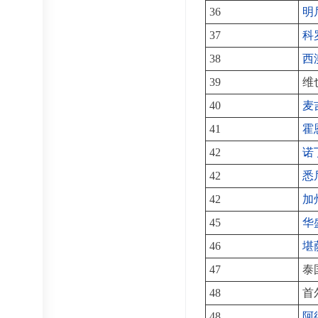
36
明
37
科
38
西
39
维
40
麦
41
霍
42
诺
42
悉
42
加
45
华
46
堪
47
泰
48
首
48
阿