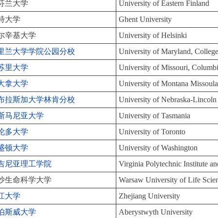
芬兰大学
University of Eastern Finland
特大学
Ghent University
尔辛基大学
University of Helsinki
里兰大学学院公园分校
University of Maryland, Colleg
苏里大学
University of Missouri, Columb
大拿大学
University of Montana Missoul
布拉斯加大学林肯分校
University of Nebraska-Lincoln
斯马尼亚大学
University of Tasmania
伦多大学
University of Toronto
盛顿大学
University of Washington
吉尼亚理工学院
Virginia Polytechnic Institute an
沙生命科学大学
Warsaw University of Life 
江大学
Zhejiang University
伯斯威大学
Aberystwyth University