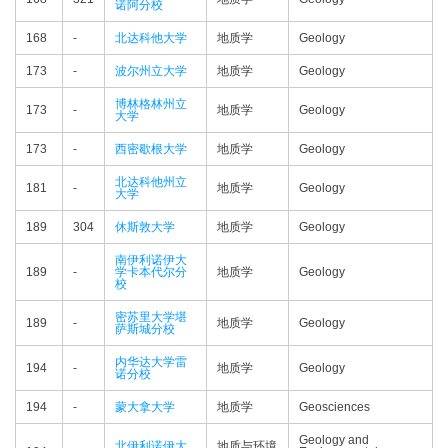
诺阿分校
168
-
北达科他大学
地质学
Geology
173
-
波尔州立大学
地质学
Geology
博林格林州立
173
-
地质学
Geology
大学
173
-
西密歇根大学
地质学
Geology
北达科他州立
181
-
地质学
Geology
大学
189
304
休斯敦大学
地质学
Geology
南伊利诺伊大
189
-
学卡本代尔分
地质学
Geology
校
密苏里大学堪
189
-
地质学
Geology
萨斯城分校
内华达大学雷
194
-
地质学
Geology
诺分校
194
-
蒙大拿大学
地质学
Geosciences
Geology and
北伊利诺伊大
地质与环境