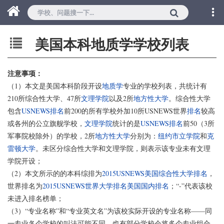
美国本科地质学学校列表
注意事项：
（1）本文是美国本科阶段开设
地质学
专业的学校列表，共统计有
210所综合性大学、47所
文理学院
以及2所
地方性大学
。综合性大学
包含
USNEWS排名
前200的所有学校外加10所USNEWS世界
排名
较高
或各州的公立旗舰学校，
文理学院
统计的是
USNEWS排名
前50（3所
军事院校除外）的学校，2所
地方性大学
分别为：
纽约市立学院
和
克
雷顿大学
。未区分综合性大学和文理学院，则表示该专业未有文理
学院开设；
（2）本文所示的的本科综排为
2015USNEWS美国综合性大学排名
，
世界排名为
2015USNEWS世界大学排名美国国内排名
；“-”代表该校
未进入排名榜单；
（3）“专业名称”和“专业英文名”为该校实际开设的专业名称——同
一专业各个学校的叫法可能不同，也有部分学校会将多个专业组合