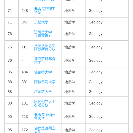
弗吉尼亚理工
71
248
地质学
Geology
学院
71
347
贝勒大学
地质学
Geology
迈阿密大学
76
-
地质学
Geology
（俄亥俄）
马萨诸塞大学
76
115
地质学
Geology
阿默斯特分校
德克萨斯基督
76
-
地质学
Geology
大学
85
484
佛蒙特大学
地质学
Geology
88
381
阿拉巴马大学
地质学
Geology
88
-
塔尔萨大学
地质学
Geology
纽约州立大学
88
131
地质学
Geology
石溪分校
北卡罗来纳州
95
213
地质学
Geology
立大学
佛罗里达州立
95
172
地质学
Geology
大学