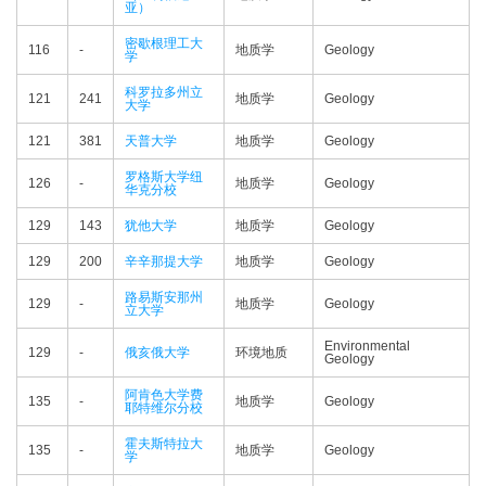
亚）
密歇根理工大
116
-
地质学
Geology
学
科罗拉多州立
121
241
地质学
Geology
大学
121
381
天普大学
地质学
Geology
罗格斯大学纽
126
-
地质学
Geology
华克分校
129
143
犹他大学
地质学
Geology
129
200
辛辛那提大学
地质学
Geology
路易斯安那州
129
-
地质学
Geology
立大学
Environmental
129
-
俄亥俄大学
环境地质
Geology
阿肯色大学费
135
-
地质学
Geology
耶特维尔分校
霍夫斯特拉大
135
-
地质学
Geology
学