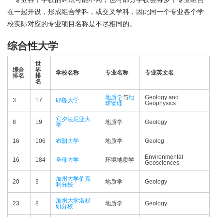
在一起开设，形成组合学科，或交叉学科，因此同一个专业各个学
校实际对应的专业项目名称是不尽相同的。
综合性大学
世
综合
界
学校名称
专业名称
专业英文名
排名
排
名
地质学
与
地
Geology and
3
17
耶鲁大学
球物理
Geophysics
宾夕法尼亚大
8
19
地质学
Geology
学
16
106
布朗大学
地质学
Geolog
Environmental
16
184
圣母大学
环境地质学
Geosciences
加州大学伯克
20
3
地质学
Geology
利分校
加州大学洛杉
23
8
地质学
Geology
矶分校