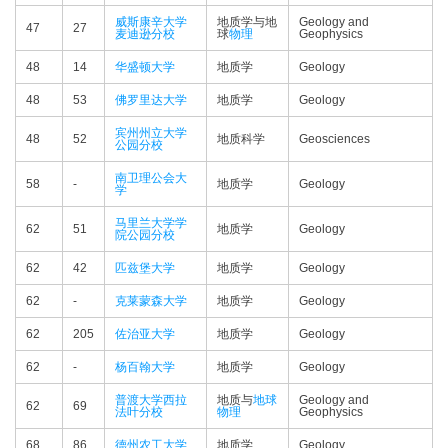
威斯康辛大学
地质学与地
Geology and
47
27
麦迪逊分校
球
物理
Geophysics
48
14
华盛顿大学
地质学
Geology
48
53
佛罗里达大学
地质学
Geology
宾州州立大学
48
52
地质科学
Geosciences
公园分校
南卫理公会大
58
-
地质学
Geology
学
马里兰大学学
62
51
地质学
Geology
院公园分校
62
42
匹兹堡大学
地质学
Geology
62
-
克莱蒙森大学
地质学
Geology
62
205
佐治亚大学
地质学
Geology
62
-
杨百翰大学
地质学
Geology
普渡大学西拉
地质与
地球
Geology and
62
69
法叶分校
物理
Geophysics
68
86
德州农工大学
地质学
Geology