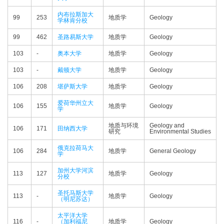
内布拉斯加大
99
253
地质学
Geology
学林肯分校
99
462
圣路易斯大学
地质学
Geology
103
-
奥本大学
地质学
Geology
103
-
戴顿大学
地质学
Geology
106
208
堪萨斯大学
地质学
Geology
爱荷华州立大
106
155
地质学
Geology
学
地质与环境
Geology and
106
171
田纳西大学
研究
Environmental Studies
俄克拉荷马大
106
284
地质学
General Geology
学
加州大学河滨
113
127
地质学
Geology
分校
圣托马斯大学
113
-
地质学
Geology
（明尼苏达）
太平洋大学
116
-
（加利福尼
地质学
Geology