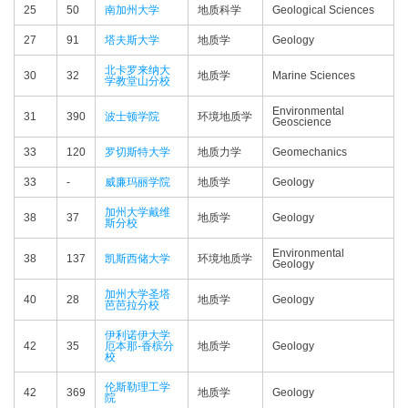
25
50
南加州大学
地质科学
Geological Sciences
27
91
塔夫斯大学
地质学
Geology
北卡罗来纳大
30
32
地质学
Marine Sciences
学教堂山分校
Environmental
31
390
波士顿学院
环境地质学
Geoscience
33
120
罗切斯特大学
地质力学
Geomechanics
33
-
威廉玛丽学院
地质学
Geology
加州大学戴维
38
37
地质学
Geology
斯分校
Environmental
38
137
凯斯西储大学
环境地质学
Geology
加州大学圣塔
40
28
地质学
Geology
芭芭拉分校
伊利诺伊大学
42
35
厄本那-香槟分
地质学
Geology
校
伦斯勒理工学
42
369
地质学
Geology
院