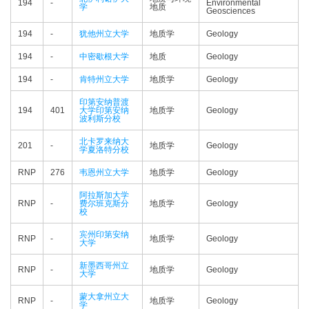
194
-
Environmental
学
地质
Geosciences
194
-
犹他州立大学
地质学
Geology
194
-
中密歇根大学
地质
Geology
194
-
肯特州立大学
地质学
Geology
印第安纳普渡
194
401
大学印第安纳
地质学
Geology
波利斯分校
北卡罗来纳大
201
-
地质学
Geology
学夏洛特分校
RNP
276
韦恩州立大学
地质学
Geology
阿拉斯加大学
RNP
-
费尔班克斯分
地质学
Geology
校
宾州印第安纳
RNP
-
地质学
Geology
大学
新墨西哥州立
RNP
-
地质学
Geology
大学
蒙大拿州立大
RNP
-
地质学
Geology
学