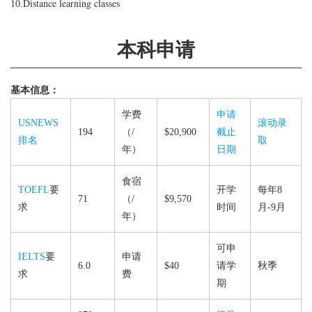
10.Distance learning classes
本科申请
基本信息：
学费
申请
USNEWS
滚动录
194
（/
$20,900
截止
排名
取
年）
日期
食宿
TOEFL
要
开学
每年8
71
（/
$9,570
求
时间
月-9月
年）
可申
IELTS
要
申请
6.0
$40
请学
秋季
求
费
期