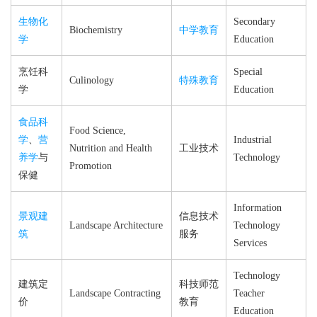
生物化
Secondary
Biochemistry
中学教育
学
Education
烹饪科
Special
Culinology
特殊教育
学
Education
食品科
Food Science,
学
、
营
Industrial
Nutrition and Health
工业技术
养学
与
Technology
Promotion
保健
Information
景观建
信息技术
Landscape Architecture
Technology
筑
服务
Services
Technology
建筑定
科技师范
Landscape Contracting
Teacher
价
教育
Education