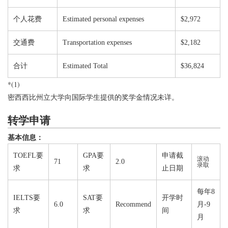
个人花费
Estimated personal expenses
$2,972
交通费
Transportation expenses
$2,182
合计
Estimated Total
$36,824
*(1)
密西西比州立大学向国际学生提供的奖学金情况未详。
转学申请
基本信息：
TOEFL要
GPA要
申请截
滚动
71
2.0
录取
求
求
止日期
每年8
IELTS要
SAT要
开学时
6.0
Recommend
月-9
求
求
间
月