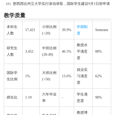
（6）密西西比州立大学实行滚动录取，国际学生建议9月1日前申请
教学质量
本科生
小班比例
学期制
17,421
39.9%
Semester
人数
(<20)
度
教授水
研究生
中班比例
3,452
46.5%
平满意
88%
人数
(20-49)
度
就业实
国际学
大班比例
1%
13.6%
习满意
62%
生比例
(>50)
度
六年毕业
学生满
师生比
1:19
-
90%
率
意度
教授博