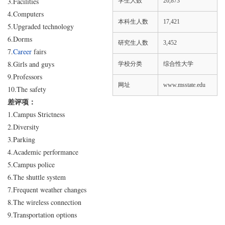
3.Facilities
学生人数
20,873
4.Computers
本科生人数
17,421
5.Upgraded technology
6.Dorms
研究生人数
3,452
7.
Career
fairs
8.Girls and guys
学校分类
综合性大学
9.Professors
网址
www.msstate.edu
10.The safety
差评项：
1.Campus Strictness
2.Diversity
3.Parking
4.Academic performance
5.Campus police
6.The shuttle system
7.Frequent weather changes
8.The wireless connection
9.Transportation options