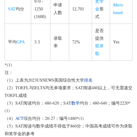
970 -
奖学
申请
Merit-
SAT
均分
1250
12,701
金
形
人数
based
(1600)
式
是否
录取
提供
平均
GPA
3.3
72%
Yes
率
双录
取
*(1)
注：
（1）上表为2023USNEWS美国综合性大学
排名
（2）TOEFL与IELTS均无单项要求；SAT阅读480以上，可无需递交
TOEFL成绩
（3）SAT阅读均分：480-620；SAT
数学
均分：480-640；编号2220*
(1)
（4）
ACT
综合均分：20-27；编号1480*(1)
（5）SAT阅读与数学成绩不得低于860分；中国高考成绩可作为录取
和奖学金的参考