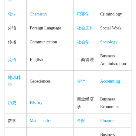
学
化学
Chemistry
犯罪学
Criminology
外语
Foreign Language
社会工作
Social Work
传播
Communication
社会学
Sociology
Business
英语
English
工商管理
Administration
地球科
Geosciences
会计
Accounting
学
商业经济
Business
历史
History
学
Economics
数学
Mathematics
金融
Finance
Business