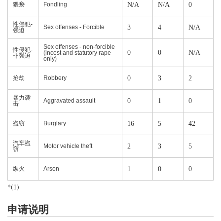
猥亵
Fondling
N/A
N/A
0
性侵犯-
Sex offenses - Forcible
3
4
N/A
强迫
Sex offenses - non-forcible
性侵犯-
0
0
N/A
(incest and statutory rape
非强迫
only)
抢劫
Robbery
0
3
2
暴力袭
Aggravated assault
0
1
0
击
盗窃
Burglary
16
5
42
汽车盗
Motor vehicle theft
2
3
5
窃
纵火
Arson
1
0
0
*(1)
申请说明