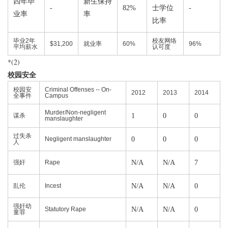
四年毕
新生保持
-
82%
士学位
-
业率
率
比率
毕业2年
校友网络
$31,200
就业率
60%
96%
平均薪水
认可度
*(2)
校园安全
校园安
Criminal Offenses -- On-
2012
2013
2014
全事件
Campus
Murder/Non-negligent
谋杀
1
0
0
manslaughter
过失杀
Negligent manslaughter
0
0
0
人
强奸
Rape
N/A
N/A
7
乱伦
Incest
N/A
N/A
0
强奸幼
Statutory Rape
N/A
N/A
0
童罪