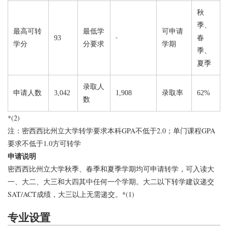
秋
季、
最高可转
最低学
可申请
93
-
春
学分
分要求
学期
季、
夏季
录取人
申请人数
3,042
1,908
录取率
62%
数
*(2)
注：密西西比州立大学转学要求本科GPA不低于2.0；单门课程GPA
要求不低于1.0方可转学
申请说明
密西西比州立大学秋季、春季和夏季学期均可申请转学，可入读大
一、大二、大三和大四其中任何一个学期。大二以下转学建议递交
SAT/ACT成绩，大三以上无需递交。*(1)
专业设置