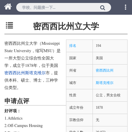
密西西比州立大学
密西西比州立大学（Mississippi
排名
194
State University，缩写MSU）是
一所大型公立综合性全国大
国家
美国
学，成立于1878年，位于美国
州省
密西西比州
密西西比州
斯塔克维尔
市，提
供本科、硕士、博士，三种学
城市
斯塔克维尔
位类型。
性质
公立，男女合校
申请点评
成立年份
1878
好评项：
1.Athletics
宗教信仰
无
2.Off-Campus Housing