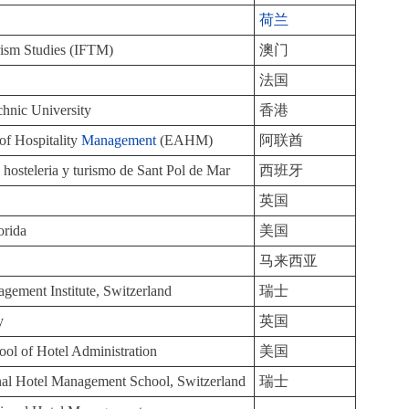
荷兰
rism Studies (IFTM)
澳门
法国
hnic University
香港
f Hospitality
Management
(EAHM)
阿联酋
 hosteleria y turismo de Sant Pol de Mar
西班牙
英国
orida
美国
马来西亚
gement Institute, Switzerland
瑞士
y
英国
hool of Hotel Administration
美国
onal Hotel Management School, Switzerland
瑞士