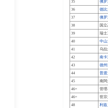
35
佛罗
36
德比
37
佛罗
38
国立
39
瑞士
40
中山
41
乌拉
42
南卡
43
德州
44
普渡
45
南阿
46=
管理
46=
世宗
48
利兹