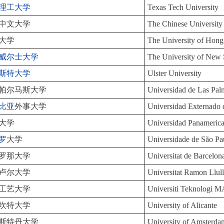
理工大学
Texas Tech University
中文大学
The Chinese Universi
大学
The University of Hon
威尔士大学
The University of Ne
斯特大学
Ulster University
帕尔马斯大学
Universidad de Las Pal
比亚
外事大学
Universidad Externado
大学
Universidad Panameric
罗
大学
Universidade de São Pa
罗那大学
Universitat de Barcelon
卢尔大学
Universitat Ramon Llul
工艺大学
Universiti Teknologi
坎特大学
University of Alicante
斯特丹大学
University of Amsterda