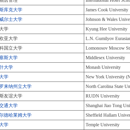
酒店管理
International Hotel Sch
斯库克大学
James Cook University
威尔士大学
Johnson & Wales Univer
大学
Kyung Hee University
欧亚大学
L.N. Gumilyov Eurasi
科国立大学
Lomonosov Moscow Stat
塞斯大学
Middlesex University
什大学
Monash University
大学
New York University 
罗来纳州立大学
North Carolina State Un
斯友谊大学
RUDN University
交通大学
Shanghai Jiao Tong Uni
尔德哈莱姆大学
Sheffield Hallam Univer
大学
Temple University