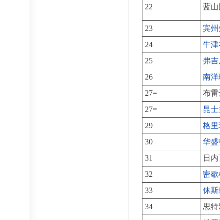
22
蓝山
23
宾州
24
牛津
25
弗吉
26
南洋
27=
布雷
27=
昆士
29
格里
30
华盛
31
日内
32
密歇
33
休斯
34
思特