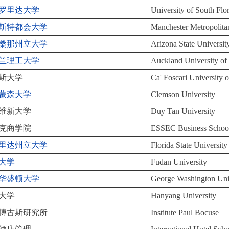
罗里达大学
University of South Flo
斯特都会大学
Manchester Metropolit
桑那州立大学
Arizona State Universit
兰理工大学
Auckland University o
斯大学
Ca' Foscari University 
蒙森大学
Clemson University
维新大学
Duy Tan University
克商学院
ESSEC Business School
里达州立大学
Florida State University
大学
Fudan University
华盛顿大学
George Washington Uni
大学
Hanyang University
博古斯研究所
Institute Paul Bocuse