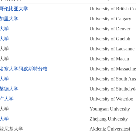
哥伦比亚大学
University of British C
加里大学
University of Calgary
大学
University of Denver
大学
University of Guelph
大学
University of Lausanne
大学
University of Macau
诸塞大学阿默斯特分校
University of Massachu
大学
University of South Aust
莱德大学
University of Strathclyd
卢大学
University of Waterloo
大学
Youngsan University
大学
Zhejiang University
登尼基大学
Akdeniz Üniversitesi