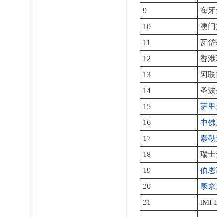
9
海牙
10
澳门
11
瓦岱
12
香港
13
阿联
14
圣波
15
萨里
16
中佛
17
泰勒
18
瑞士
19
伯恩
20
康奈
21
IMI