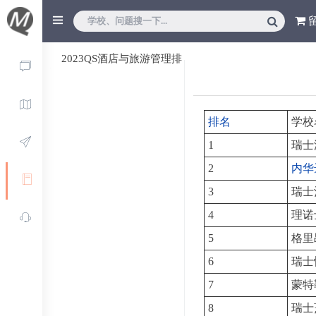
2023QS酒店与旅游管理排
名
排名
学校
1
瑞士
2
内华
3
瑞士
4
理诺
5
格里
6
瑞士
7
蒙特
8
瑞士