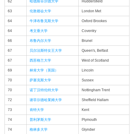
62
哈德斯菲尔德大学
Huddersfield
63
伦敦都会大学
London Met
64
牛津布鲁克斯大学
Oxford Brookes
64
考文垂大学
Coventry
66
布鲁内尔大学
Brunel
67
贝尔法斯特女王大学
Queen's, Belfast
67
西苏格兰大学
West of Scotland
69
林肯大学（英国）
Lincoln
70
萨塞克斯大学
Sussex
70
诺丁汉特伦特大学
Nottingham Trent
72
谢菲尔德哈莱姆大学
Sheffield Hallam
73
肯特大学
Kent
74
普利茅斯大学
Plymouth
74
格林多大学
Glyndwr