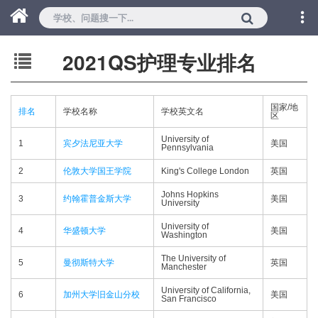
2021QS护理专业排名
国家/地
排名
学校名称
学校英文名
区
University of
1
宾夕法尼亚大学
美国
Pennsylvania
2
伦敦大学国王学院
King's College London
英国
Johns Hopkins
3
约翰霍普金斯大学
美国
University
University of
4
华盛顿大学
美国
Washington
The University of
5
曼彻斯特大学
英国
Manchester
University of California,
6
加州大学旧金山分校
美国
San Francisco