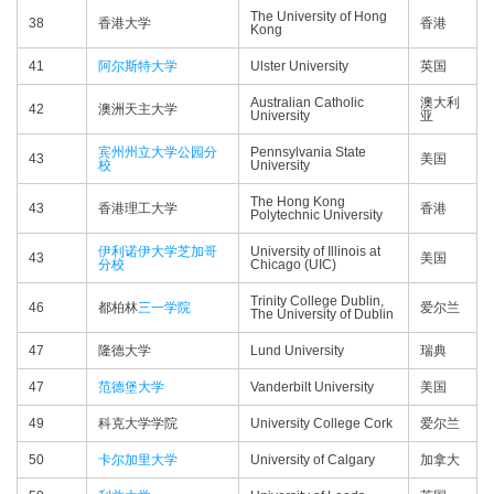
The University of Hong
38
香港大学
香港
Kong
41
阿尔斯特大学
Ulster University
英国
Australian Catholic
澳大利
42
澳洲天主大学
University
亚
宾州州立大学公园分
Pennsylvania State
43
美国
校
University
The Hong Kong
43
香港理工大学
香港
Polytechnic University
伊利诺伊大学芝加哥
University of Illinois at
43
美国
分校
Chicago (UIC)
Trinity College Dublin,
46
都柏林
三一学院
爱尔兰
The University of Dublin
47
隆德大学
Lund University
瑞典
47
范德堡大学
Vanderbilt University
美国
49
科克大学学院
University College Cork
爱尔兰
50
卡尔加里大学
University of Calgary
加拿大