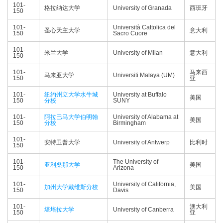
101-
格拉纳达大学
University of Granada
西班牙
150
101-
Università Cattolica del
圣心天主大学
意大利
150
Sacro Cuore
101-
米兰大学
University of Milan
意大利
150
101-
马来西
马来亚大学
Universiti Malaya (UM)
150
亚
101-
纽约州立大学水牛城
University at Buffalo
美国
150
分校
SUNY
101-
阿拉巴马大学伯明翰
University of Alabama at
美国
150
分校
Birmingham
101-
安特卫普大学
University of Antwerp
比利时
150
101-
The University of
亚利桑那大学
美国
150
Arizona
101-
University of California,
加州大学戴维斯分校
美国
150
Davis
101-
澳大利
堪培拉大学
University of Canberra
150
亚