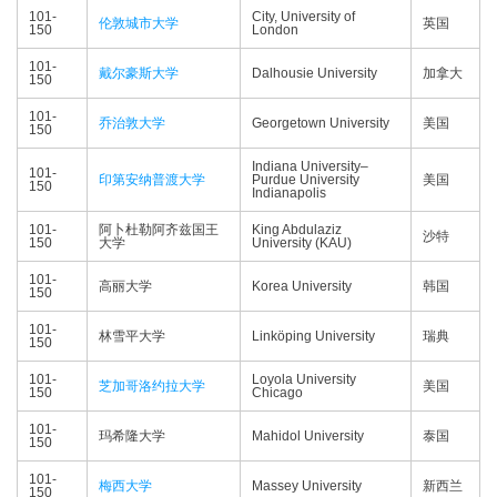
101-
City, University of
伦敦城市大学
英国
150
London
101-
戴尔豪斯大学
Dalhousie University
加拿大
150
101-
乔治敦大学
Georgetown University
美国
150
Indiana University–
101-
印第安纳普渡大学
Purdue University
美国
150
Indianapolis
101-
阿卜杜勒阿齐兹国王
King Abdulaziz
沙特
150
大学
University (KAU)
101-
高丽大学
Korea University
韩国
150
101-
林雪平大学
Linköping University
瑞典
150
101-
Loyola University
芝加哥洛约拉大学
美国
150
Chicago
101-
玛希隆大学
Mahidol University
泰国
150
101-
梅西大学
Massey University
新西兰
150