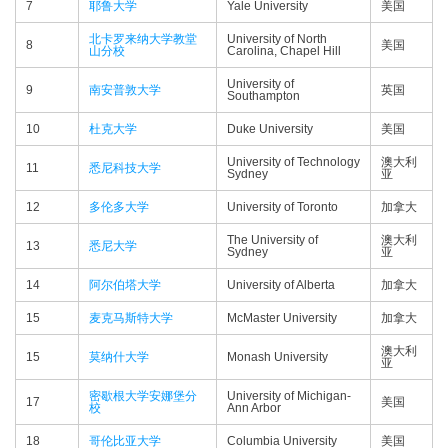
7
耶鲁大学
Yale University
美国
北卡罗来纳大学教堂
University of North
8
美国
山分校
Carolina, Chapel Hill
University of
9
南安普敦大学
英国
Southampton
10
杜克大学
Duke University
美国
University of Technology
澳大利
11
悉尼科技大学
Sydney
亚
12
多伦多大学
University of Toronto
加拿大
The University of
澳大利
13
悉尼大学
Sydney
亚
14
阿尔伯塔大学
University of Alberta
加拿大
15
麦克马斯特大学
McMaster University
加拿大
澳大利
15
莫纳什大学
Monash University
亚
密歇根大学安娜堡分
University of Michigan-
17
美国
校
Ann Arbor
18
哥伦比亚大学
Columbia University
美国