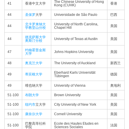
The Chinese University of Hong
41
香港中文大学
香港
Kong (CUHK)
44
圣保罗
大学
Universidade de São Paulo
巴西
北卡罗来纳大
University of North Carolina,
44
美国
学教堂山分校
Chapel Hill
德克萨斯大学
44
University of Texas at Austin
美国
奥斯汀分校
约翰霍普金斯
47
Johns Hopkins University
美国
大学
48
奥克兰大学
The University of Auckland
新西兰
Eberhard Karls Universität
49
蒂宾根大学
德国
Tübingen
49
维也纳大学
University of Vienna
奥地利
51-100
布朗大学
Brown University
美国
51-100
纽约市
立大学
City University of New York
美国
51-100
康奈尔大学
Cornell University
美国
巴黎高等社科
Ecole des Hautes Etudes en
51-100
法国
学院
Sciences Sociales