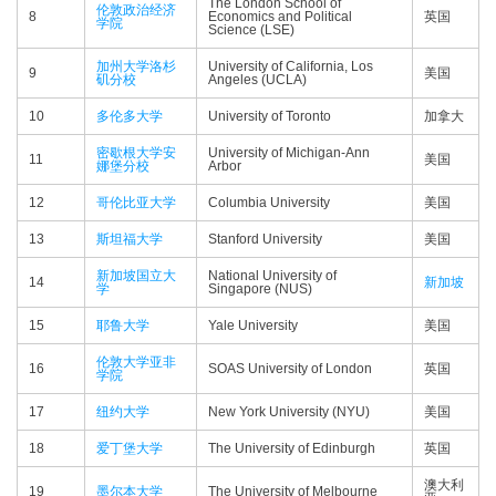
The London School of
伦敦政治经济
8
Economics and Political
英国
学院
Science (LSE)
加州大学洛杉
University of California, Los
9
美国
矶分校
Angeles (UCLA)
10
多伦多大学
University of Toronto
加拿大
密歇根大学安
University of Michigan-Ann
11
美国
娜堡分校
Arbor
12
哥伦比亚大学
Columbia University
美国
13
斯坦福大学
Stanford University
美国
新加坡国立大
National University of
14
新加坡
学
Singapore (NUS)
15
耶鲁大学
Yale University
美国
伦敦大学亚非
16
SOAS University of London
英国
学院
17
纽约大学
New York University (NYU)
美国
18
爱丁堡大学
The University of Edinburgh
英国
澳大利
19
墨尔本大学
The University of Melbourne