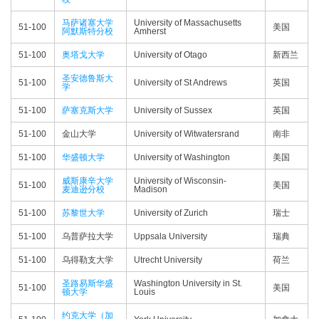
马萨诸塞大学
University of Massachusetts
51-100
美国
阿默斯特分校
Amherst
51-100
奥塔戈大学
University of Otago
新西兰
圣安德鲁斯大
51-100
University of St Andrews
英国
学
51-100
萨塞克斯大学
University of Sussex
英国
51-100
金山大学
University of Witwatersrand
南非
51-100
华盛顿大学
University of Washington
美国
威斯康辛大学
University of Wisconsin-
51-100
美国
麦迪逊分校
Madison
51-100
苏黎世大学
University of Zurich
瑞士
51-100
乌普萨拉大学
Uppsala University
瑞典
51-100
乌得勒支大学
Utrecht University
荷兰
圣路易斯华盛
Washington University in St.
51-100
美国
顿大学
Louis
约克大学（加