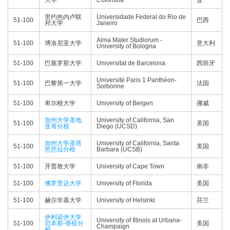
大学
Colombia
亚
里约热内卢联
Universidade Federal do Rio de
51-100
巴西
邦大学
Janeiro
Alma Mater Studiorum -
51-100
博洛尼亚大学
意大利
University of Bologna
51-100
巴塞罗那大学
Universitat de Barcelona
西班牙
Université Paris 1 Panthéon-
51-100
巴黎第一大学
法国
Sorbonne
51-100
卑尔根大学
University of Bergen
挪威
加州大学圣地
University of California, San
51-100
美国
亚哥分校
Diego (UCSD)
加州大学圣塔
University of California, Santa
51-100
美国
芭芭拉分校
Barbara (UCSB)
51-100
开普敦大学
University of Cape Town
南非
51-100
佛罗里达大学
University of Florida
美国
51-100
赫尔辛基大学
University of Helsinki
芬兰
伊利诺伊大学
University of Illinois at Urbana-
51-100
厄本那-香槟分
美国
Champaign
校