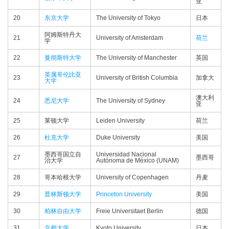
亚
20
东京大学
The University of Tokyo
日本
阿姆斯特丹大
21
University of Amsterdam
荷兰
学
22
曼彻斯特大学
The University of Manchester
英国
英属哥伦比亚
23
University of British Columbia
加拿大
大学
澳大利
24
悉尼大学
The University of Sydney
亚
25
莱顿大学
Leiden University
荷兰
26
杜克大学
Duke University
美国
墨西哥国立自
Universidad Nacional
27
墨西哥
治大学
Autónoma de México (UNAM)
28
哥本哈根大学
University of Copenhagen
丹麦
29
普林斯顿大学
Princeton University
美国
30
柏林自由大学
Freie Universitaet Berlin
德国
31
京都大学
Kyoto University
日本