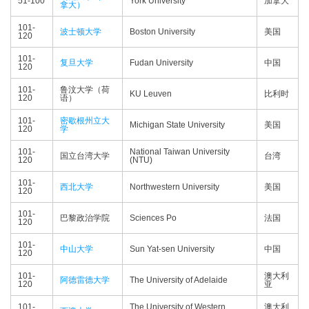
51-100
York University
加拿大
拿大）
101-
波士顿大学
Boston University
美国
120
101-
复旦大学
Fudan University
中国
120
101-
鲁汶大学（荷
KU Leuven
比利时
120
语）
101-
密歇根州立大
Michigan State University
美国
120
学
101-
National Taiwan University
国立台湾大学
台湾
120
(NTU)
101-
西北大学
Northwestern University
美国
120
101-
巴黎政治学院
Sciences Po
法国
120
101-
中山大学
Sun Yat-sen University
中国
120
101-
澳大利
阿德雷德大学
The University of Adelaide
120
亚
101-
The University of Western
澳大利