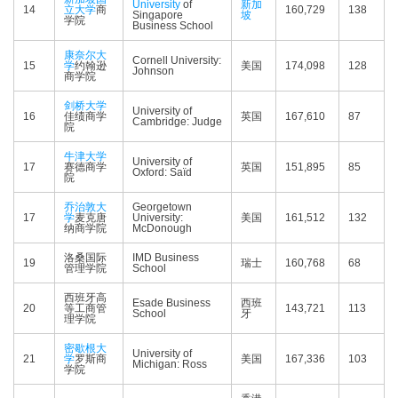
University
of
新加
14
立大学
商
160,729
138
Singapore
坡
学院
Business School
康奈尔大
Cornell University:
15
学
约翰逊
美国
174,098
128
Johnson
商学院
剑桥大学
University of
16
佳绩商学
英国
167,610
87
Cambridge: Judge
院
牛津大学
University of
17
赛德商学
英国
151,895
85
Oxford: Saïd
院
乔治敦大
Georgetown
17
学
麦克唐
University:
美国
161,512
132
纳商学院
McDonough
洛桑国际
IMD Business
19
瑞士
160,768
68
管理学院
School
西班牙高
Esade Business
西班
20
等工商管
143,721
113
School
牙
理学院
密歇根大
University of
21
学
罗斯商
美国
167,336
103
Michigan: Ross
学院