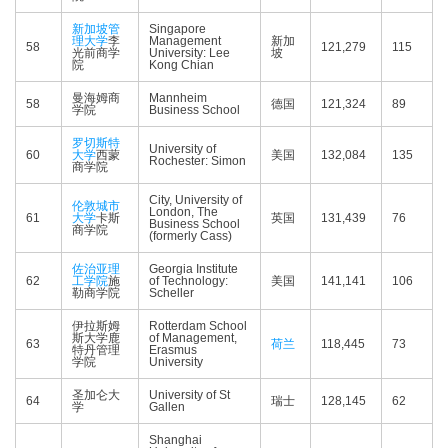
新加坡管
Singapore
理大学
李
Management
新加
58
121,279
115
光前商学
University: Lee
坡
院
Kong Chian
曼海姆商
Mannheim
58
德国
121,324
89
学院
Business School
罗切斯特
University of
60
大学
西蒙
美国
132,084
135
Rochester: Simon
商学院
City, University of
伦敦城市
London, The
61
大学
卡斯
英国
131,439
76
Business School
商学院
(formerly Cass)
佐治亚理
Georgia Institute
62
工学院
施
of Technology:
美国
141,141
106
勒商学院
Scheller
伊拉斯姆
Rotterdam School
斯大学鹿
of Management,
63
荷兰
118,445
73
特丹管理
Erasmus
学院
University
圣加仑大
University of St
64
瑞士
128,145
62
学
Gallen
Shanghai