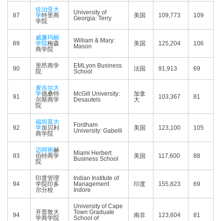
佐治亚大
University of
87
学
特里商
美国
109,773
109
Georgia: Terry
学院
威廉玛丽
William & Mary:
89
学院
梅森
美国
125,204
106
Mason
商学院
里昂商学
EMLyon Business
90
法国
91,913
69
院
School
麦吉尔大
学
德桑特
McGill University:
加拿
91
103,367
81
尔斯商学
Desautels
大
院
福坦莫大
Fordham
92
学
加贝利
美国
123,100
105
University: Gabelli
商学院
迈阿密
赫
Miami Herbert
93
伯特商学
美国
117,600
88
Business School
院
印度管理
Indian Institute of
94
学院印多
Management
印度
155,823
69
尔分校
Indore
University of Cape
开普敦大
Town Graduate
94
南非
123,604
81
学商学院
School of