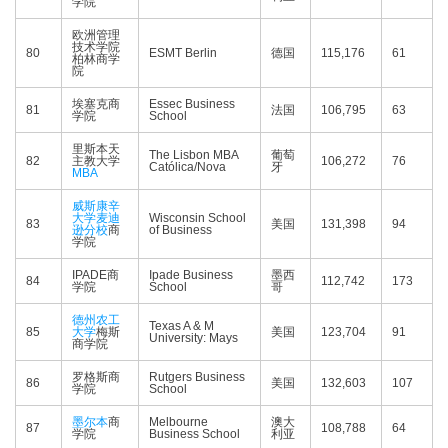
学院
欧洲管理
技术学院
80
ESMT Berlin
德国
115,176
61
柏林商学
院
埃塞克商
Essec Business
81
法国
106,795
63
学院
School
里斯本天
The Lisbon MBA
葡萄
82
主教大学
106,272
76
Católica/Nova
牙
MBA
威斯康辛
大学麦迪
Wisconsin School
83
美国
131,398
94
逊分校
商
of Business
学院
IPADE商
Ipade Business
墨西
84
112,742
173
学院
School
哥
德州农工
Texas A & M
85
大学
梅斯
美国
123,704
91
University: Mays
商学院
罗格斯商
Rutgers Business
86
美国
132,603
107
学院
School
墨尔本
商
Melbourne
澳大
87
108,788
64
学院
Business School
利亚