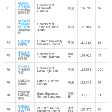
明尼苏达
University of
大学双城
71
Minnesota:
美国
132,700
92
分校
卡尔
Carlson
森商学院
德克萨斯
大学达拉
University of
73
斯分校
金
Texas at Dallas:
美国
120,951
90
达尔商学
Jindal
院
杜伦大学
Durham University
74
英国
111,213
86
商学院
Business School
多伦多大
University of
加拿
75
学
罗特曼
109,613
77
Toronto: Rotman
大
商学院
匹兹堡大
University of
76
学
卡茨商
美国
116,553
109
Pittsburgh: Katz
学院
法国高等
Edhec Business
76
法国
112,368
57
商学院
School
巴塞罗那
Eada Business
西班
78
EADA商
113,706
111
School Barcelona
牙
学院
新南威尔
AGSM at UNSW
澳大
79
士大学
商
108,376
66
Business School
利亚