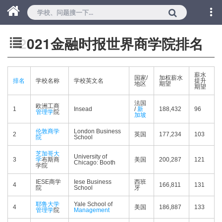
2021金融时报世界商学院排名
薪水
国家/
加权薪水
排名
学校名称
学校英文名
提升
地区
期望
期望
法国
欧洲工商
1
Insead
/
新
188,432
96
管理学
院
加坡
伦敦商学
London Business
2
英国
177,234
103
院
School
芝加哥大
University of
3
学
布斯商
美国
200,287
121
Chicago: Booth
学院
IESE商学
Iese Business
西班
4
166,811
131
院
School
牙
耶鲁大学
Yale School of
4
美国
186,887
133
管理学
院
Management