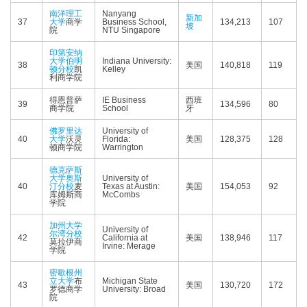
南洋理工
Nanyang
新加
37
大学
商学
Business School,
134,213
107
坡
院
NTU Singapore
印第安纳
大学伯明
Indiana University:
38
美国
140,818
119
顿分校
凯
Kelley
利商学院
得恩普萨
IE Business
西班
39
134,596
80
商学院
School
牙
佛罗里达
University of
40
大学
沃灵
Florida:
美国
128,375
128
顿商学院
Warrington
德克萨斯
大学奥斯
University of
40
汀分校
麦
Texas at Austin:
美国
154,053
92
库姆斯商
McCombs
学院
加州大学
University of
尔湾分校
42
California at
美国
138,946
117
莫拉伊商
Irvine: Merage
学院
密歇根州
立大学
布
Michigan State
43
美国
130,720
172
罗德商学
University: Broad
院