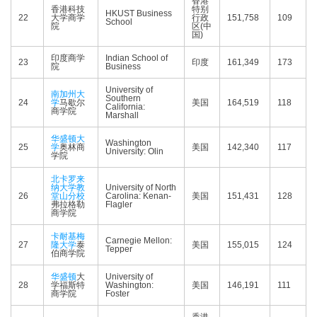
香港
香港科技
特别
HKUST Business
22
大学商学
行政
151,758
109
School
院
区(中
国)
印度商学
Indian School of
23
印度
161,349
173
院
Business
University of
南加州大
Southern
24
学
马歇尔
美国
164,519
118
California:
商学院
Marshall
华盛顿大
Washington
25
学
奥林商
美国
142,340
117
University: Olin
学院
北卡罗来
纳大学教
University of North
26
堂山分校
Carolina: Kenan-
美国
151,431
128
弗拉格勒
Flagler
商学院
卡耐基梅
Carnegie Mellon:
27
隆大学
泰
美国
155,015
124
Tepper
伯商学院
华盛顿
大
University of
28
学福斯特
Washington:
美国
146,191
111
商学院
Foster