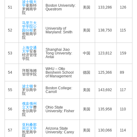
波士顿大
学
奎斯特
Boston University:
51
美国
133,286
126
罗姆商学
Questrom
院
马里兰大
学学院公
University of
52
园分校
史
美国
138,750
115
Maryland: Smith
密斯商学
院
上海交通
Shanghai Jiao
大学
安泰
53
Tong University:
中国
123,812
159
经济管理
Antai
学院
WHU – Otto
拜斯海姆
54
Beisheim School
德国
125,366
89
管理学院
of Management
波士顿
卡
Boston College:
55
罗尔商学
美国
143,692
117
Carroll
院
俄亥俄州
立大学
费
Ohio State
56
美国
135,958
110
舍尔商学
University: Fisher
院
亚利桑那
州立大学
Arizona State
57
美国
130,066
114
凯里商学
University: Carey
院