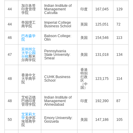
加尔各答
Indian Institute of
44
印度管理
Management
印度
167,045
129
学院
Calcutta
帝国理工
Imperial College
44
英国
125,051
72
商学院
Business School
巴布森学
Babson College:
46
美国
154,546
113
院
Olin
宾州州立
Pennsylvania
大学公园
47
State University:
美国
131,018
134
分校
斯米
Smeal
尔商学院
香港
特别
香港中文
CUHK Business
行政
48
大学商学
123,175
114
School
区
院
（中
国）
艾哈迈德
Indian Institute of
48
巴德印度
Management
印度
192,390
87
管理学院
Ahmedabad
艾茉莉大
学
戈伊苏
Emory University:
50
美国
147,186
105
埃塔商学
Goizueta
院