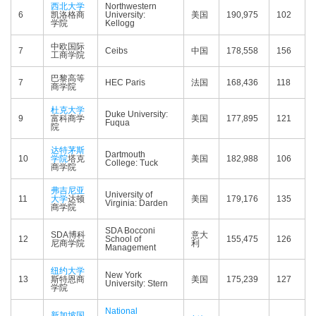
西北大学
Northwestern
6
凯洛格商
University:
美国
190,975
102
学院
Kellogg
中欧国际
7
Ceibs
中国
178,558
156
工商学院
巴黎高等
7
HEC Paris
法国
168,436
118
商学院
杜克大学
Duke University:
9
富科商学
美国
177,895
121
Fuqua
院
达特茅斯
Dartmouth
10
学院
塔克
美国
182,988
106
College: Tuck
商学院
弗吉尼亚
University of
11
大学
达顿
美国
179,176
135
Virginia: Darden
商学院
SDA Bocconi
SDA博科
意大
12
School of
155,475
126
尼商学院
利
Management
纽约大学
New York
13
斯特恩商
美国
175,239
127
University: Stern
学院
National
新加坡国