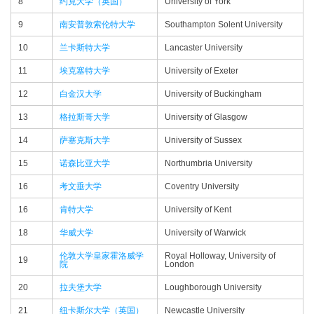
8
约克大学（英国）
University of York
9
南安普敦索伦特大学
Southampton Solent University
10
兰卡斯特大学
Lancaster University
11
埃克塞特大学
University of Exeter
12
白金汉大学
University of Buckingham
13
格拉斯哥大学
University of Glasgow
14
萨塞克斯大学
University of Sussex
15
诺森比亚大学
Northumbria University
16
考文垂大学
Coventry University
16
肯特大学
University of Kent
18
华威大学
University of Warwick
伦敦大学皇家霍洛威学
Royal Holloway, University of
19
院
London
20
拉夫堡大学
Loughborough University
21
纽卡斯尔大学（英国）
Newcastle University