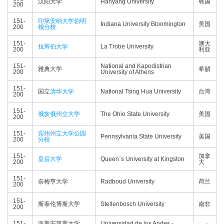
汉阳大学
Hanyang University
韩国
200
151-
印第安纳大学伯明
Indiana University Bloomington
美国
200
顿分校
151-
澳大
拉筹伯大学
La Trobe University
200
利亚
151-
National and Kapodistrian
雅典大学
希腊
200
University of Athens
151-
国立
清华大学
National Tsing Hua University
台湾
200
151-
俄亥俄州立大学
The Ohio State University
美国
200
151-
宾州州立大学公园
Pennsylvania State University
美国
200
分校
151-
加拿
皇后大学
Queen`s University at Kingston
200
大
151-
奈梅亨大学
Radboud University
荷兰
200
151-
斯泰伦博斯大学
Stellenbosch University
南非
200
151-
洛斯安第斯大学
Universidad de los Andes -