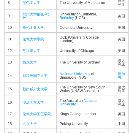
澳大
8
墨尔本大学
The University of Melbourne
利亚
加州大学伯克利分
University of California,
9
美国
校
Berkeley
(UCB)
10
哥伦比亚大学
Columbia University
美国
UCL (University College
11
伦敦大学学院
英国
London)
12
芝加哥大学
University of Chicago
美国
澳大
13
悉尼大学
The University of Sydney
利亚
National University
of
新加
14
新加坡国立大学
Singapore (NUS)
坡
The University of New South
澳大
15
新南威尔士大学
Wales (UNSW Australia)
利亚
The Australian
National
澳大
16
澳洲国立大学
University
利亚
17
伦敦大学国王学院
Kings College London
英国
18
北京大学
Peking University
中国