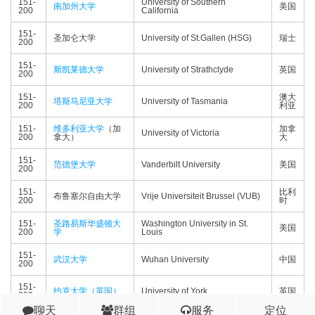
151-
University of Southern
南加州大学
美国
200
California
151-
圣加仑大学
University of St.Gallen (HSG)
瑞士
200
151-
斯凯莱德大学
University of Strathclyde
英国
200
151-
澳大
塔斯马尼亚大学
University of Tasmania
200
利亚
151-
维多利亚大学
（加
加拿
University of Victoria
200
拿大）
大
151-
范德堡大学
Vanderbilt University
美国
200
151-
比利
布鲁塞尔自由大学
Vrije Universiteit Brussel (VUB)
200
时
151-
圣路易斯华盛顿大
Washington University in St.
美国
200
学
Louis
151-
武汉大学
Wuhan University
中国
200
151-
约克大学（英国）
University of York
英国
200
聊天
群组
服务
定位