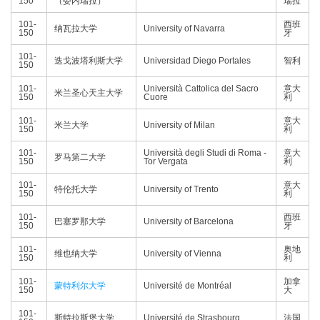
150
（委内瑞拉）
瑞拉
101-
西班
纳瓦拉大学
University of Navarra
150
牙
101-
迭戈波塔利斯大学
Universidad Diego Portales
智利
150
101-
Università Cattolica del Sacro
意大
米兰圣心天主大学
150
Cuore
利
101-
意大
米兰大学
University of Milan
150
利
101-
Università degli Studi di Roma -
意大
罗马第二大学
150
Tor Vergata
利
101-
意大
特伦托大学
University of Trento
150
利
101-
西班
巴塞罗那大学
University of Barcelona
150
牙
101-
奥地
维也纳大学
University of Vienna
150
利
101-
加拿
蒙特利尔大学
Université de Montréal
150
大
101-
斯特拉斯堡大学
Université de Strasbourg
法国