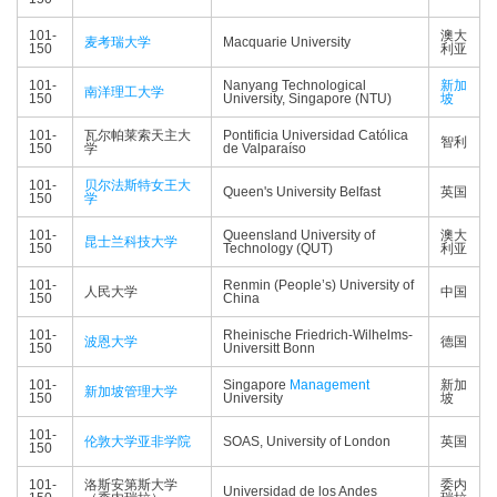
101-
澳大
麦考瑞大学
Macquarie University
150
利亚
101-
Nanyang Technological
新加
南洋理工大学
150
University, Singapore (NTU)
坡
101-
瓦尔帕莱索天主大
Pontificia Universidad Católica
智利
150
学
de Valparaíso
101-
贝尔法斯特女王大
Queen's University Belfast
英国
150
学
101-
Queensland University of
澳大
昆士兰科技大学
150
Technology (QUT)
利亚
101-
Renmin (People’s) University of
人民大学
中国
150
China
101-
Rheinische Friedrich-Wilhelms-
波恩大学
德国
150
Universitt Bonn
101-
Singapore
Management
新加
新加坡管理大学
150
University
坡
101-
伦敦大学亚非学院
SOAS, University of London
英国
150
101-
洛斯安第斯大学
委内
Universidad de los Andes