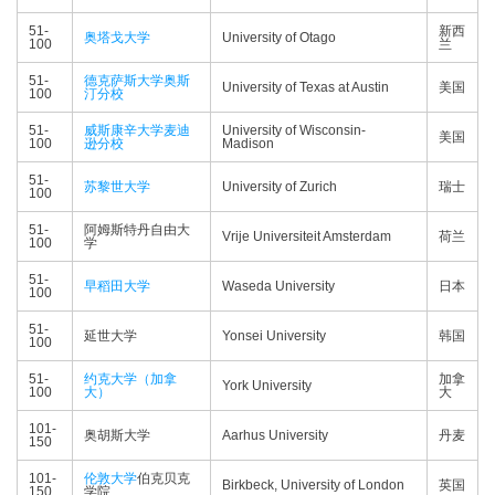
51-
新西
奥塔戈大学
University of Otago
100
兰
51-
德克萨斯大学奥斯
University of Texas at Austin
美国
100
汀分校
51-
威斯康辛大学麦迪
University of Wisconsin-
美国
100
逊分校
Madison
51-
苏黎世大学
University of Zurich
瑞士
100
51-
阿姆斯特丹自由大
Vrije Universiteit Amsterdam
荷兰
100
学
51-
早稻田大学
Waseda University
日本
100
51-
延世大学
Yonsei University
韩国
100
51-
约克大学（加拿
加拿
York University
100
大）
大
101-
奥胡斯大学
Aarhus University
丹麦
150
101-
伦敦大学
伯克贝克
Birkbeck, University of London
英国
150
学院