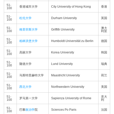
51-
香港城市大学
City University of Hong Kong
香港
100
51-
杜伦大学
Durham University
英国
100
51-
澳大
格里菲斯大学
Griffith University
100
利亚
51-
柏林洪堡大学
Humboldt-Universität zu Berlin
德国
100
51-
高丽大学
Korea University
韩国
100
51-
隆德大学
Lund University
瑞典
100
51-
马斯特里赫特大学
Maastricht University
荷兰
100
51-
西北大学
Northwestern University
美国
100
51-
意大
罗马第一大学
Sapienza University of Rome
100
利
51-
巴黎
政治学
院
Sciences Po Paris
法国
100