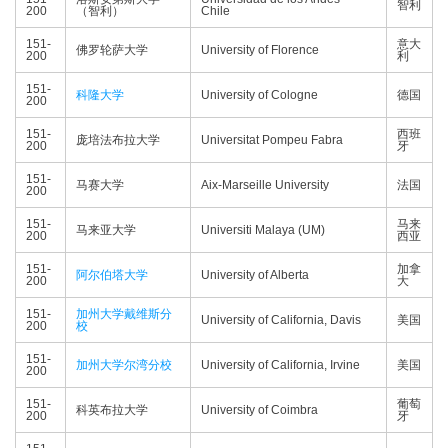
智利
200
（智利）
Chile
151-
意大
佛罗轮萨大学
University of Florence
200
利
151-
科隆大学
University of Cologne
德国
200
151-
西班
庞培法布拉大学
Universitat Pompeu Fabra
200
牙
151-
马赛大学
Aix-Marseille University
法国
200
151-
马来
马来亚大学
Universiti Malaya (UM)
200
西亚
151-
加拿
阿尔伯塔大学
University of Alberta
200
大
151-
加州大学戴维斯分
University of California, Davis
美国
200
校
151-
加州大学尔湾分校
University of California, Irvine
美国
200
151-
葡萄
科英布拉大学
University of Coimbra
200
牙