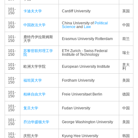
101-
卡迪夫大学
Cardiff University
英国
150
101-
China University of
Political
中国政法大学
中国
150
Science
and
Law
101-
鹿特丹伊拉斯姆斯
Erasmus University Rotterdam
荷兰
150
大学
101-
苏黎世联邦理工学
ETH Zurich - Swiss Federal
瑞士
150
院
Institute of Technology
101-
意大
欧洲大学学院
European University Institute
150
利
101-
福坦莫大学
Fordham University
美国
150
101-
柏林自由大学
Freie Universitaet Berlin
德国
150
101-
复旦大学
Fudan University
中国
150
101-
乔治华盛顿大学
George Washington University
美国
150
101-
庆熙大学
Kyung Hee University
韩国
150