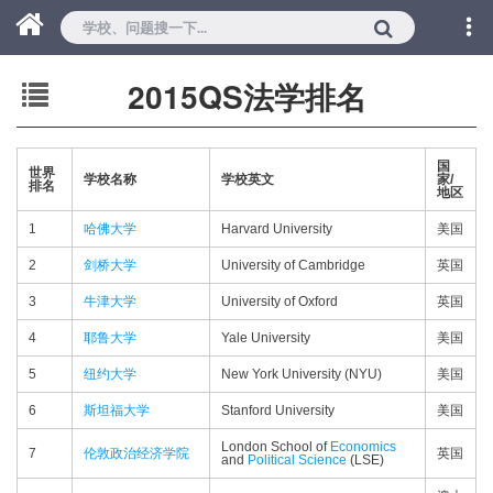
2015QS法学排名
国
世界
学校名称
学校英文
家/
排名
地区
1
哈佛大学
Harvard University
美国
2
剑桥大学
University of Cambridge
英国
3
牛津大学
University of Oxford
英国
4
耶鲁大学
Yale University
美国
5
纽约大学
New York University (NYU)
美国
6
斯坦福大学
Stanford University
美国
London School of
Economics
7
伦敦政治经济学院
英国
and
Political Science
(LSE)