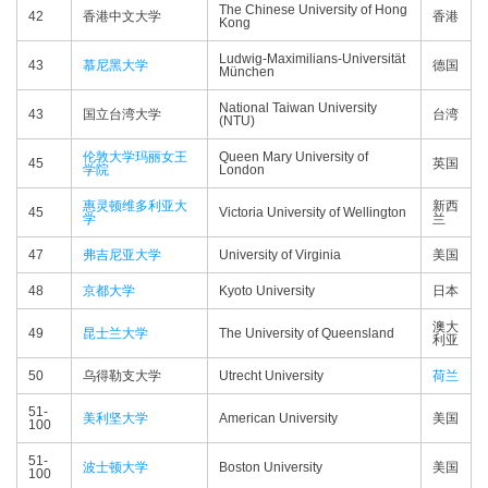
The Chinese University of Hong
42
香港中文大学
香港
Kong
Ludwig-Maximilians-Universität
43
慕尼黑大学
德国
München
National Taiwan University
43
国立台湾大学
台湾
(NTU)
伦敦大学玛丽女王
Queen Mary University of
45
英国
学院
London
惠灵顿维多利亚大
新西
45
Victoria University of Wellington
学
兰
47
弗吉尼亚大学
University of Virginia
美国
48
京都大学
Kyoto University
日本
澳大
49
昆士兰大学
The University of Queensland
利亚
50
乌得勒支大学
Utrecht University
荷兰
51-
美利坚大学
American University
美国
100
51-
波士顿大学
Boston University
美国
100