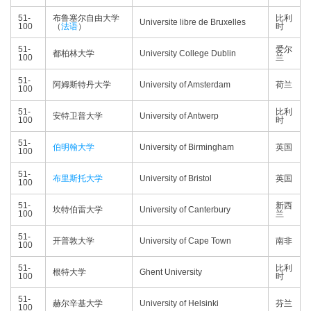
51-
布鲁塞尔自由大学
比利
Universite libre de Bruxelles
100
（
法语
）
时
51-
爱尔
都柏林大学
University College Dublin
100
兰
51-
阿姆斯特丹大学
University of Amsterdam
荷兰
100
51-
比利
安特卫普大学
University of Antwerp
100
时
51-
伯明翰大学
University of Birmingham
英国
100
51-
布里斯托大学
University of Bristol
英国
100
51-
新西
坎特伯雷大学
University of Canterbury
100
兰
51-
开普敦大学
University of Cape Town
南非
100
51-
比利
根特大学
Ghent University
100
时
51-
赫尔辛基大学
University of Helsinki
芬兰
100