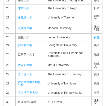
19
香港大学
The University of Hong Kong
香港
20
东京大学
The University of Tokyo
日本
加拿
21
多伦多大学
University of Toronto
大
澳大
22
莫纳什大学
Monash University
利亚
23
莱顿大学
Leiden University
荷兰
24
乔治敦大学
Georgetown University
美国
Université Paris 1 Panthéon-
25
巴黎第一大学
法国
Sorbonne
加拿
26
麦吉尔大学
McGill University
大
27
爱丁堡大学
The University of Edinburgh
英国
密歇根大学安娜堡
28
University of Michigan
美国
分校
29
宾夕法尼亚大学
University of Pennsylvania
美国
比利
30
鲁汶大学(荷语）
KU Leuven
时