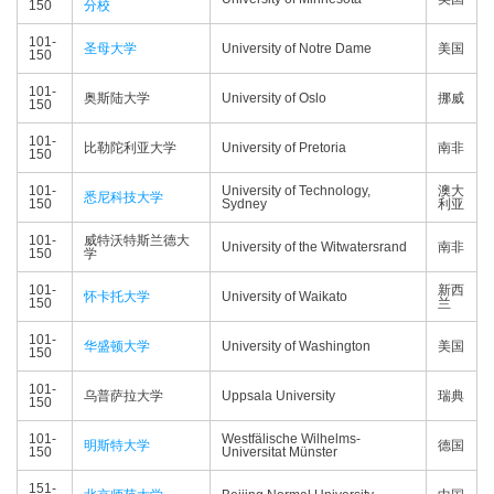
150
分校
101-
圣母大学
University of Notre Dame
美国
150
101-
奥斯陆大学
University of Oslo
挪威
150
101-
比勒陀利亚大学
University of Pretoria
南非
150
101-
University of Technology,
澳大
悉尼科技大学
150
Sydney
利亚
101-
威特沃特斯兰德大
University of the Witwatersrand
南非
150
学
101-
新西
怀卡托大学
University of Waikato
150
兰
101-
华盛顿大学
University of Washington
美国
150
101-
乌普萨拉大学
Uppsala University
瑞典
150
101-
Westfälische Wilhelms-
明斯特大学
德国
150
Universitat Münster
151-