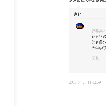
罗素集团大学是跟美
点评
荏苒柔
还有很
常春藤
大学学院
回复
2015-04-27 11:02:59