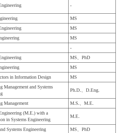
 Engineering
-
gineering
MS
 Engineering
MS
ngineering
MS
-
 Engineering
MS、PhD
ngineering
MS
tors in Information Design
MS
ng Management and Systems
Ph.D.、D.Eng.
ng
ng Management
M.S.、M.E.
Engineering (M.E.) with a
M.E.
ion in Systems Engineering
 and Systems Engineering
MS、PhD