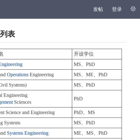
发帖
登录
列表
名
开设学位
 Engineering
MS、PhD
 and
Operations
Engineering
MS、ME、PhD
ivil Systems)
MS、PhD
ial Engineering
PhD
gement
Sciences
t Science and Engineering
PhD、MS
ng Systems
MS、PhD
 and
Systems Engineering
ME、MS、PhD