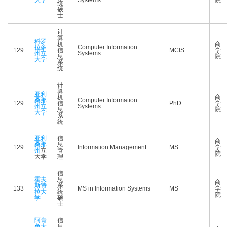
大学
Systems
院
统
硕
士
计
算
科罗
机
商
拉多
Computer Information
129
信
MCIS
学
州立
Systems
息
院
大学
系
统
计
算
亚利
机
商
桑那
Computer Information
129
信
PhD
学
州立
Systems
息
院
大学
系
统
亚利
信
商
桑那
息
129
Information Management
MS
学
州
立
管
院
大学
理
信
霍夫
息
商
斯特
系
133
MS in Information Systems
MS
学
拉大
统
院
学
硕
士
阿肯
信
色大
息