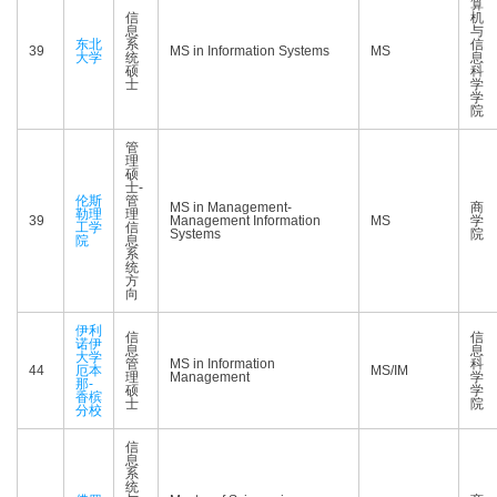
算
信
机
息
与
东北
系
信
39
MS in Information Systems
MS
大学
统
息
硕
科
士
学
学
院
管
理
硕
士-
伦斯
管
MS in Management-
商
勒理
理
39
Management Information
MS
学
工学
信
Systems
院
院
息
系
统
方
向
伊利
信
信
诺伊
息
息
大学
管
MS in Information
科
44
厄本
MS/IM
理
Management
学
那-
硕
学
香槟
士
院
分校
信
息
系
统