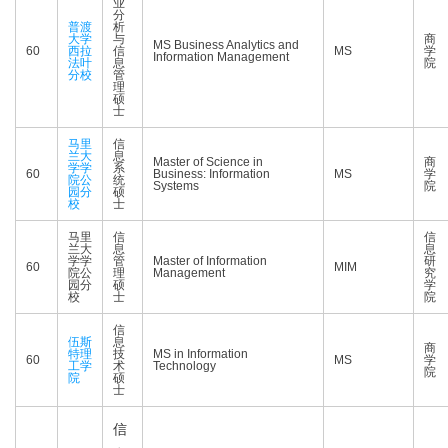
业
分
普渡
析
大学
与
商
MS Business Analytics and
60
西拉
信
MS
学
Information Management
法叶
息
院
分校
管
理
硕
士
马里
信
兰大
息
Master of Science in
商
学学
系
60
Business: Information
MS
学
院公
统
Systems
院
园分
硕
校
士
马里
信
信
兰大
息
息
学学
管
Master of Information
研
60
MIM
院公
理
Management
究
园分
硕
学
校
士
院
信
伍斯
息
商
特理
技
MS in Information
60
MS
学
工学
术
Technology
院
院
硕
士
信