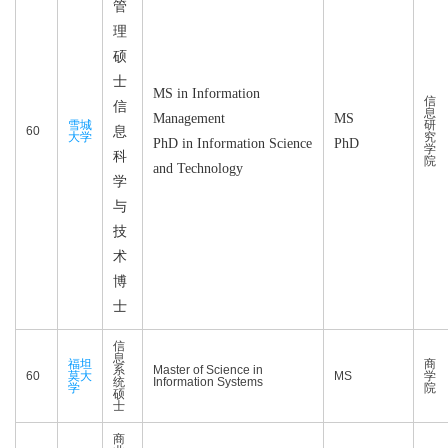
管
理
硕
士
MS in Information
信
信
息
Management
MS
雪城
研
60
息
大学
究
PhD in Information Science
PhD
学
科
院
and Technology
学
与
技
术
博
士
信
息
福坦
商
系
Master of Science in
60
莫大
MS
学
统
Information Systems
学
院
硕
士
商