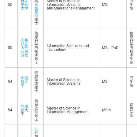
佛罗
与
Master of Science in
商
50
里达
运
Information Systems
MS
学
大学
营
and OperationsManagement
院
管
理
硕
士
信
信
息
息
宾州
科
科
州立
学
学
Information Sciences and
50
大学
与
MS、PhD
与
Technology
公园
技
技
分校
术
术
硕
学
士
院
信
息
华盛
商
系
Master of Science in
54
顿大
MS
学
统
Information Systems
学
院
硕
士
信
息
信
华盛
管
Master of Science in
息
54
顿
大
MSIM
理
Information Management
学
学
硕
院
士
会
计
与