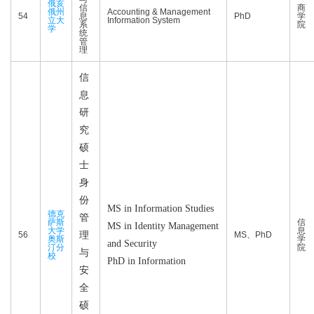
俄亥
信
商
俄州
Accounting & Management
54
息
PhD
学
立大
Information System
系
院
学
统
管
理
信
息
研
究
硕
士
身
份
MS in Information Studies
德克
管
萨斯
信
MS in Identity Management
大学
息
56
理
MS、PhD
奥斯
学
and Security
汀分
院
与
校
PhD in Information
安
全
硕