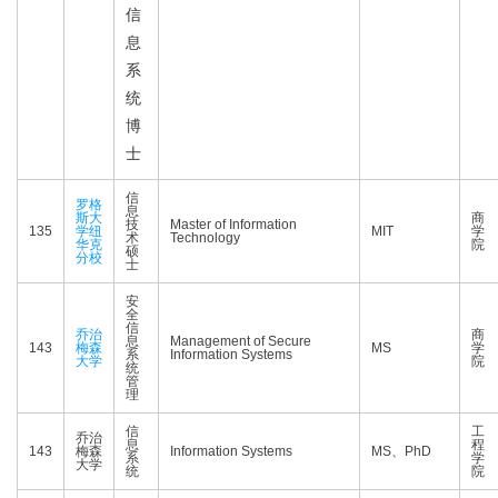
信
息
系
统
博
士
信
罗格
息
斯大
商
技
Master of Information
135
学纽
MIT
学
术
Technology
华克
院
硕
分校
士
安
全
信
乔治
商
息
Management of Secure
143
梅森
MS
学
系
Information Systems
大学
院
统
管
理
信
工
乔治
息
程
143
梅森
Information Systems
MS、PhD
系
学
大学
统
院