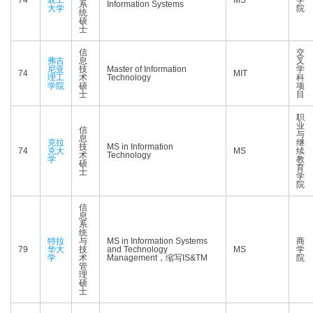
74
农工
MS
学
系
Information Systems
大学
院
统
硕
士
信
交
弗吉
息
叉
尼亚
技
Master of Information
学
74
MIT
理工
术
Technology
科
学院
硕
项
士
目
职
业
信
与
息
克拉
继
技
MS in Information
74
克大
MS
续
术
Technology
学
教
硕
育
士
学
院
信
息
系
统
特拉
与
MS in Information Systems
商
79
华大
技
and Technology
MS
学
学
术
Management，缩写IS&TM
院
管
理
硕
士