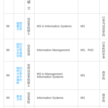
硕
士
计
信
算
息
德雷
与
系
96
塞尔
MS in Information Systems
MS
信
统
大学
息
硕
学
士
院
计
纽约
信
算
州立
息
机
96
大学
Information Management
MS、PhD
管
科
石溪
理
学
分校
系
管
纽约
理
州立
信
商
大学
息
MS in Management
99
MS
学
水牛
系
Information Systems
院
城分
统
校
硕
士
信
商
奥本
息
99
Information Systems
MS
学
大学
系
院
统