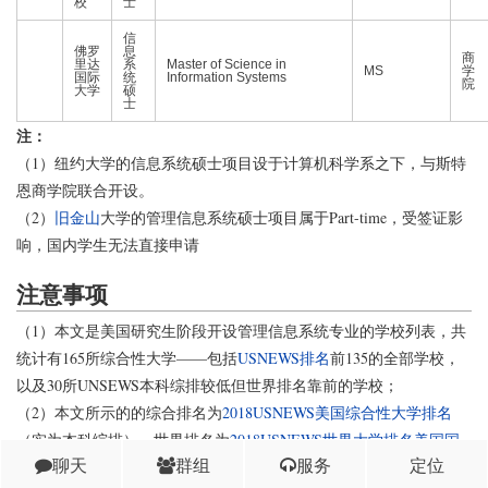
校
士
信
佛罗
息
商
里达
系
Master of Science in
MS
学
国际
统
Information Systems
院
大学
硕
士
注：
（1）纽约大学的信息系统硕士项目设于计算机科学系之下，与斯特
恩商学院联合开设。
（2）
旧金山
大学的管理信息系统硕士项目属于Part-time，受签证影
响，国内学生无法直接申请
注意事项
（1）本文是美国研究生阶段开设管理信息系统专业的学校列表，共
统计有165所综合性大学——包括
USNEWS排名
前135的全部学校，
以及30所UNSEWS本科综排较低但世界排名靠前的学校；
（2）本文所示的的综合排名为
2018USNEWS美国综合性大学排名
（实为本科综排），世界排名为
2018USNEWS世界大学排名美国国
聊天
群组
服务
定位
内排名
；“-”代表该校未进入排名榜单；