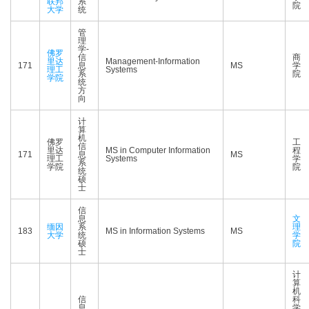
联邦
系
院
大学
统
管
理
学-
佛罗
信
商
里达
Management-Information
171
息
MS
学
理工
Systems
系
院
学院
统
方
向
计
算
机
佛罗
工
信
里达
MS in Computer Information
程
171
息
MS
理工
Systems
学
系
学院
院
统
硕
士
信
息
文
缅因
系
理
183
MS in Information Systems
MS
大学
统
学
硕
院
士
计
算
机
信
科
息
学