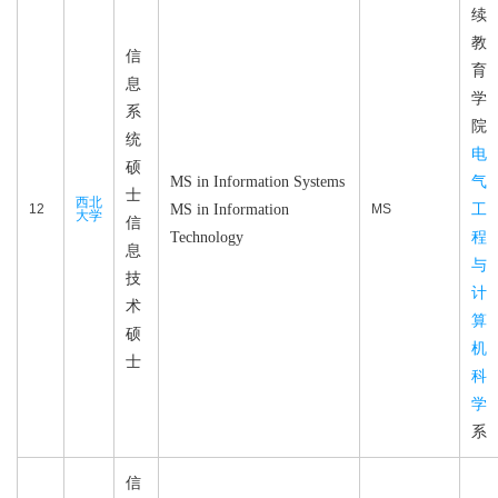
续
教
信
育
息
学
系
院
统
电
硕
MS in Information Systems
气
士
西北
12
MS in Information
MS
工
大学
信
Technology
程
息
与
技
计
术
算
硕
机
士
科
学
系
信