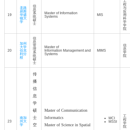
工
程
信
圣路
与
息
易斯
应
系
Master of Information
19
华盛
MIS
用
统
Systems
顿大
科
硕
学
学
士
学
院
信
息
加州
管
信
大学
Master of
理
息
20
伯克
Information Management and
MIMS
系
学
利分
Systems
统
院
校
硕
士
传
播
信
息
学
硕
Master of Communication
工
士
Informatics
南加
MCI
程
23
州大
MSSI
学
学
空
Master of Science in Spatial
院