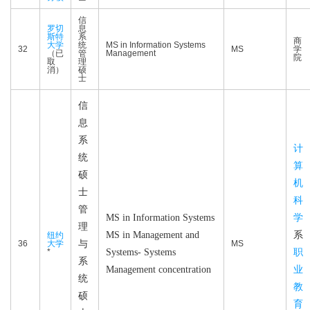
信
罗切
息
斯特
系
商
大学
统
MS in Information Systems
32
MS
学
（已
管
Management
院
取
理
消）
硕
士
信
息
系
计
统
算
硕
机
士
科
管
MS in Information Systems
学
理
MS in Management and
系
纽约
36
大学
与
MS
*
Systems- Systems
职
系
Management concentration
业
统
教
硕
育