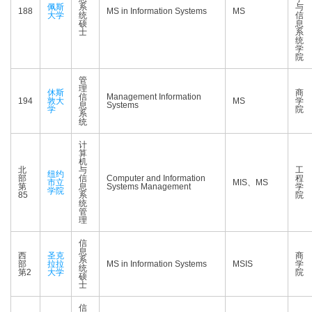
佩斯
系
与
188
MS in Information Systems
MS
大学
统
信
硕
息
士
系
统
学
院
管
理
休斯
商
信
Management Information
194
敦大
MS
学
息
Systems
学
院
系
统
计
算
机
北
与
工
纽约
部
信
Computer and Information
程
市立
MIS、MS
第
息
Systems Management
学
学院
85
系
院
统
管
理
信
息
西
圣克
商
系
部
拉拉
MS in Information Systems
MSIS
学
统
第2
大学
院
硕
士
信