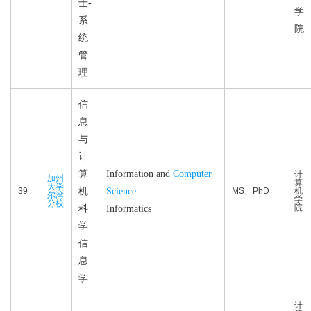
士-
学
系
院
统
管
理
信
息
与
计
算
Information and
Computer
计
加州
算
大学
39
机
Science
MS、PhD
机
尔湾
学
分校
院
科
Informatics
学
信
息
学
计