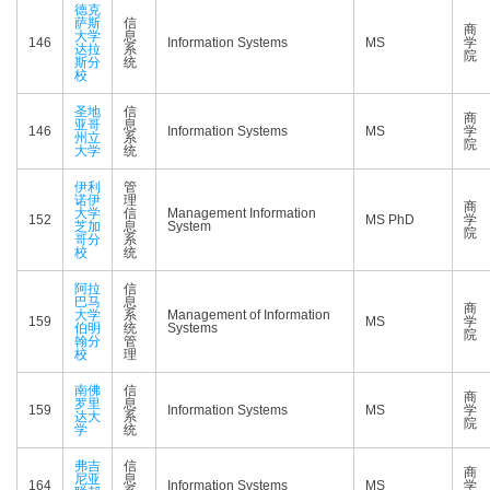
德克
萨斯
信
商
大学
息
146
Information Systems
MS
学
达拉
系
院
斯分
统
校
圣地
信
商
亚哥
息
146
Information Systems
MS
学
州立
系
院
大学
统
伊利
管
诺伊
理
商
大学
信
Management Information
152
MS PhD
学
芝加
息
System
院
哥分
系
校
统
阿拉
信
巴马
息
商
大学
系
Management of Information
159
MS
学
伯明
统
Systems
院
翰分
管
校
理
南佛
信
商
罗里
息
159
Information Systems
MS
学
达大
系
院
学
统
弗吉
信
商
尼亚
息
164
Information Systems
MS
学