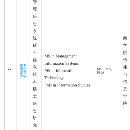
管
理
信
息
系
统
商
硕
学
士
院
MS in Management
信
传
Information Systems
佛罗
息
播
里达
MS、MS、
MS in Information
92
州立
PhD
技
与
大学
Technology
术
信
PhD in Information Studies
硕
息
士
学
信
院
息
研
究