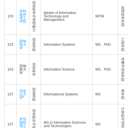
信
息
应
技
伊利
用
术
Master of Information
诺伊
技
103
与
Technology and
MITM
理工
术
管
Management
学院
学
理
院
硕
士
信
工
田纳
息
程
103
西大
Information Systems
MS、PhD
系
学
学
统
院
传
播
信
田纳
与
息
103
西大
Information Science
MS、PhD
信
科
学
息
学
学
院
信
旧金
商
息
107
山大
Informational Systems
MS
学
系
学
*
院
统
计
信
算
息
机
科
罗切
与
学
斯特
MS in Information Sciences
信
107
与
MS
理工
and Technologies
息
技