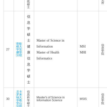
究
统
所
硕
士
信
息
学
硕
士
Master of Science in
密歇
信
健
Information
MSI
根大
息
27
学安
学
娜堡
康
Master of Health
MHI
院
分校
信
Informatics
息
学
硕
士
北卡
信
罗来
息
信
纳大
科
Master's of Science in
息
30
MSIS
学教
学
Information Science
学
堂山
硕
院
分校
士