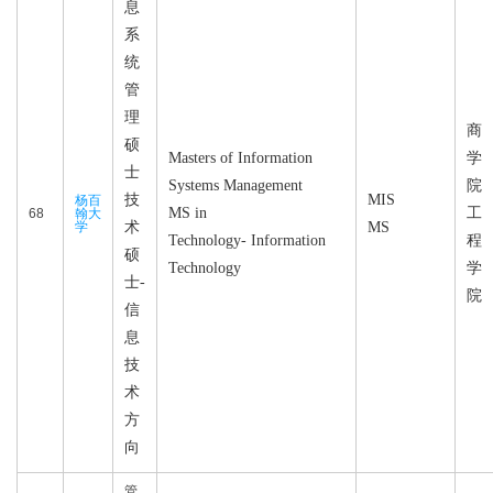
息
系
统
管
理
商
硕
Masters of Information
学
士
Systems Management
院
技
MIS
杨百
MS in
工
68
翰大
学
术
MS
Technology- Information
程
硕
Technology
学
士-
院
信
息
技
术
方
向
管