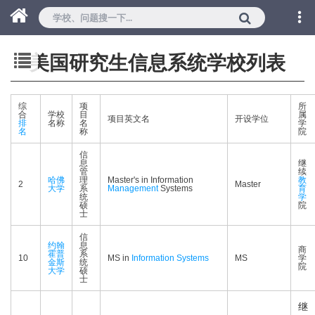
美国研究生信息系统学校列表
综
项
所
合
学校
目
属
项目英文名
开设学位
排
名称
名
学
名
称
院
信
息
继
管
续
哈佛
理
Master's in Information
教
2
Master
大学
系
Management
Systems
育
统
学
硕
院
士
信
约翰
息
商
霍普
系
10
MS in
Information Systems
MS
学
金斯
统
院
大学
硕
士
继