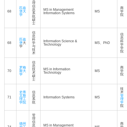
理
信
匹兹
商
息
MS in Management
68
堡大
MS
学
系
Information Systems
学
院
统
硕
士
信
信
息
息
匹兹
科
Information Science &
科
68
堡
大
学
MS、PhD
Technology
学
学
与
学
技
院
术
信
息
罗格
商
技
MS in Information
70
斯大
MS
学
术
Technology
学
院
硕
士
技
史蒂
信
术
文斯
息
管
71
Information Systems
MS
理工
系
理
学院
统
学
院
管
理
信
德州
商
息
MS in Management