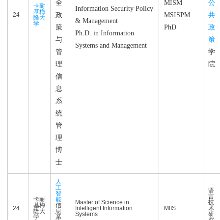
全
MISM
公
卡耐
Information Security Policy
基梅
24
政
MSISPM
共
隆大
& Management
学
策
PhD
政
Ph.D. in Information
与
策
Systems and Management
管
学
理
院
信
息
系
统
管
理
博
士
人
工
语
智
言
卡耐
能
Master of Science in
技
基梅
信
24
Intelligent Information
MIIS
术
隆大
息
Systems
研
学
系