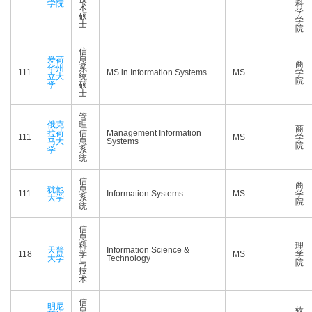
学院
科
术
学
硕
学
士
院
信
爱荷
息
商
华州
系
111
MS in Information Systems
MS
学
立大
统
院
学
硕
士
管
俄克
理
商
拉荷
信
Management Information
111
MS
学
马大
息
Systems
院
学
系
统
信
商
犹他
息
111
Information Systems
MS
学
大学
系
院
统
信
息
科
理
天普
Information Science &
118
学
MS
学
大学
Technology
与
院
技
术
信
明尼
息
软