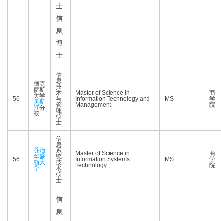
士
信
息
博
士
信
息
德克
技
萨斯
术
Master of Science in
商
大学
56
与
Information Technology and
MS
学
奥斯
管
Management
院
汀
分
理
校
硕
士
信
息
乔治
系
Master of Science in
商
华盛
统
56
Information Systems
MS
学
顿大
技
Technology
院
学
术
硕
士
信
息