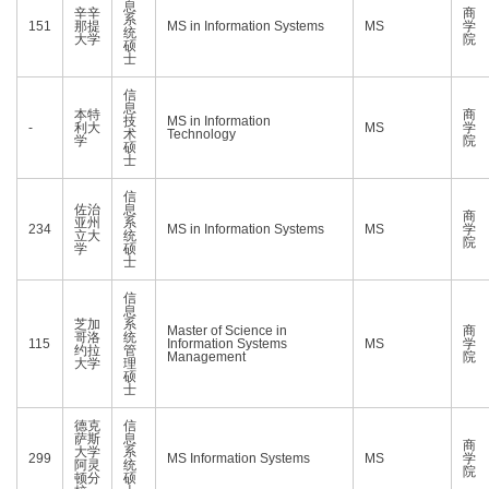
息
辛辛
商
系
151
那提
MS in Information Systems
MS
学
统
大学
院
硕
士
信
息
本特
商
技
MS in Information
-
利大
MS
学
术
Technology
学
院
硕
士
信
佐治
息
商
亚州
系
234
MS in Information Systems
MS
学
立大
统
院
学
硕
士
信
息
芝加
系
Master of Science in
商
哥洛
统
115
Information Systems
MS
学
约拉
管
Management
院
大学
理
硕
士
德克
信
萨斯
息
商
大学
系
299
MS Information Systems
MS
学
阿灵
统
院
顿分
硕