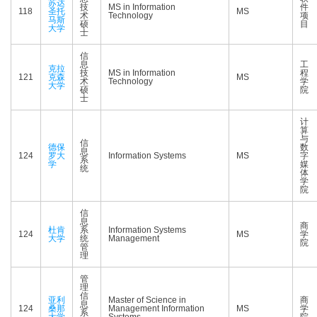
苏达
技
MS in Information
件
118
圣托
MS
术
Technology
项
马斯
硕
目
大学
士
信
息
工
克拉
技
MS in Information
程
121
克森
MS
术
Technology
学
大学
硕
院
士
计
算
与
信
德保
数
息
124
罗大
Information Systems
MS
字
系
学
媒
统
体
学
院
信
息
商
杜肯
系
Information Systems
124
MS
学
大学
统
Management
院
管
理
管
理
信
亚利
Master of Science in
商
息
124
桑那
Management Information
MS
学
系