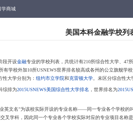
留学商城
美国本科金融学校列
阶段开设
金融
专业的学校列表，共统计有210所综合性大学、47
的所有学校外加10所USNEWS世界排名较高或各州的公立旗舰学校
方性大学分别为：
纽约市立学院
和
克雷顿大学
。未区分综合性大
科综排为
2015USNEWS美国综合性大学排名
，世界排名为
201
“专业英文名”为该校实际开设的专业名称——同一专业各个学校
或交叉学科，因此同一个专业各个学校实际对应的专业项目名称