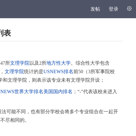
发帖
登录
列表
47所
文理学院
以及2所
地方性大学
。综合性大学包含
，
文理学院
统计的是
USNEWS排名
前50（3所军事院校
学和文理学院，则表示该专业未有文理学院开设；
5USNEWS世界大学排名美国国内排名
；“-”代表该校未进入
的叫法可能不同，也有部分学校会将多个专业组合在一起开
是不尽相同的。