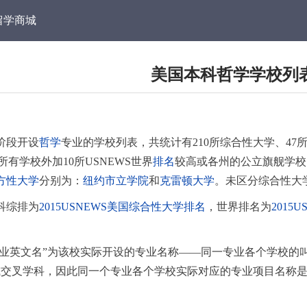
留学商城
美国本科哲学学校列
阶段开设
哲学
专业的学校列表，共统计有210所综合性大学、47
的所有学校外加10所USNEWS世界
排名
较高或各州的公立旗舰学校
方性大学
分别为：
纽约市立学院
和
克雷顿大学
。未区分综合性大
科综排为
2015USNEWS美国综合性大学排名
，世界排名为
201
“专业英文名”为该校实际开设的专业名称——同一专业各个学校
或交叉学科，因此同一个专业各个学校实际对应的专业项目名称