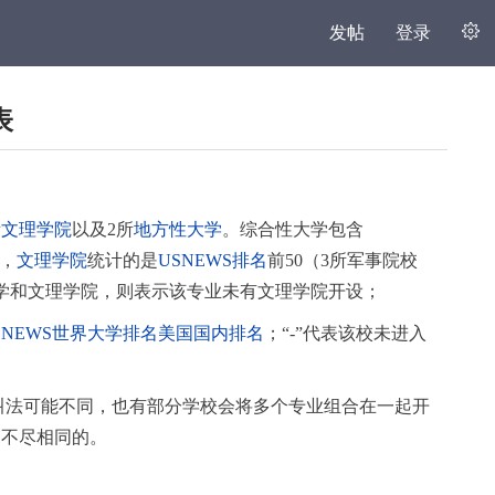
发帖
登录
表
所
文理学院
以及2所
地方性大学
。综合性大学包含
，
文理学院
统计的是
USNEWS排名
前50（3所军事院校
学和文理学院，则表示该专业未有文理学院开设；
5USNEWS世界大学排名美国国内排名
；“-”代表该校未进入
的叫法可能不同，也有部分学校会将多个专业组合在一起开
是不尽相同的。