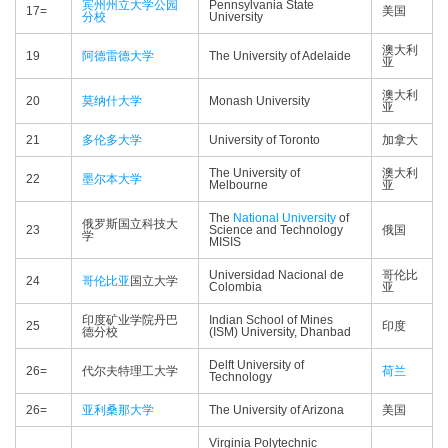
宾州州立大学公园
Pennsylvania State
17=
美国
分校
University
澳大利
19
阿德雷德大学
The University of Adelaide
亚
澳大利
20
莫纳什大学
Monash University
亚
21
多伦多大学
University of Toronto
加拿大
The University of
澳大利
22
墨尔本大学
Melbourne
亚
The
National University
of
俄罗斯国立科技大
23
Science and Technology
俄国
学
MISIS
Universidad Nacional de
哥伦比
24
哥伦比亚
国立大学
Colombia
亚
印度矿业学院丹巴
Indian School of Mines
25
印度
德分校
(ISM) University, Dhanbad
Delft University of
26=
代尔夫特理工大学
荷兰
Technology
26=
亚利桑那大学
The University of Arizona
美国
Virginia Polytechnic