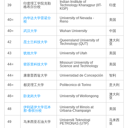
Indian Institute of
印度理工学院克勒
39
Technology Kharagpur (IIT-
印度
格布尔分校
KGP)
内华达大学雷诺分
University of Nevada -
40=
美国
校
Reno
40=
武汉大学
Wuhan University
中国
Queensland University of
澳大利
42
昆士兰科技大学
Technology (QUT)
亚
43
犹他大学
University of Utah
美国
Missouri University of
44=
密苏里科技大学
美国
Science and Technology
44=
康塞普西翁大学
Universidad de Concepción
智利
46=
都灵理工大学
Politecnico di Torino
意大利
澳大利
46=
卧龙岗大学
University of Wollongong
亚
伊利诺伊大学厄本
University of Illinois at
48
美国
那-香槟分校
Urbana-Champaign
Universiti Teknologi
马来西
49
马来西亚石油大学
PETRONAS (UTP)
亚