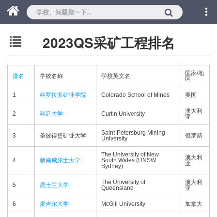
2023QS采矿工程排名
国家/地
排名
学校名称
学校英文名
区
1
科罗拉多矿业学院
Colorado School of Mines
美国
澳大利
2
科廷大学
Curtin University
亚
Saint-Petersburg Mining
3
圣彼得堡矿业大学
俄罗斯
University
The University of New
澳大利
4
新南威尔士大学
South Wales (UNSW
亚
Sydney)
The University of
澳大利
5
昆士兰大学
Queensland
亚
6
麦吉尔大学
McGill University
加拿大