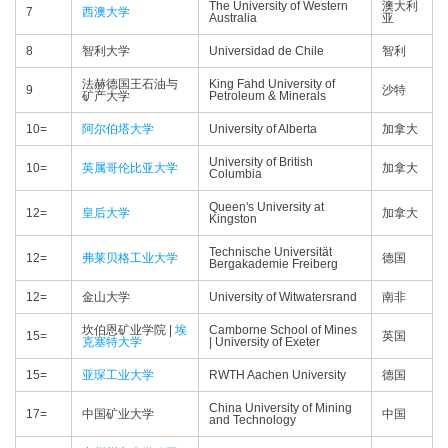
The University of Western
澳大利
7
西澳大学
Australia
亚
8
智利大学
Universidad de Chile
智利
法赫德国王石油与
King Fahd University of
9
沙特
矿产大学
Petroleum & Minerals
10=
阿尔伯塔大学
University of Alberta
加拿大
University of British
10=
英属哥伦比亚大学
加拿大
Columbia
Queen's University at
12=
皇后大学
加拿大
Kingston
Technische Universität
12=
弗莱贝格工业大学
德国
Bergakademie Freiberg
12=
金山大学
University of Witwatersrand
南非
坎伯恩矿业学院 |
埃
Camborne School of Mines
15=
英国
克塞特大学
| University of Exeter
15=
亚琛工业大学
RWTH Aachen University
德国
China University of Mining
17=
中国矿业大学
中国
and Technology