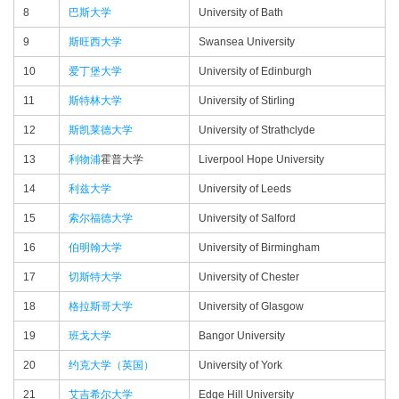
8
巴斯大学
University of Bath
9
斯旺西大学
Swansea University
10
爱丁堡大学
University of Edinburgh
11
斯特林大学
University of Stirling
12
斯凯莱德大学
University of Strathclyde
13
利物浦
霍普大学
Liverpool Hope University
14
利兹大学
University of Leeds
15
索尔福德大学
University of Salford
16
伯明翰大学
University of Birmingham
17
切斯特大学
University of Chester
18
格拉斯哥大学
University of Glasgow
19
班戈大学
Bangor University
20
约克大学（英国）
University of York
21
艾吉希尔大学
Edge Hill University