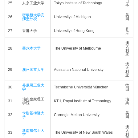
日
25
东京工业大学
Tokyo Institute of Technology
本
密歇根大学安
美
26
University of Michigan
娜堡分校
国
香
27
香港大学
University of Hong Kong
港
澳
大
28
墨尔本大学
The University of Melbourne
利
亚
澳
大
29
澳州国立大学
Australian National University
利
亚
慕尼黑工业大
德
30
Technische Universität München
学
国
瑞典皇家理工
瑞
31
KTH, Royal Institute of Technology
学院
典
卡耐基梅隆大
美
32
Carnegie Mellon University
学
国
澳
新南威尔士大
大
33
The University of New South Wales
学
利