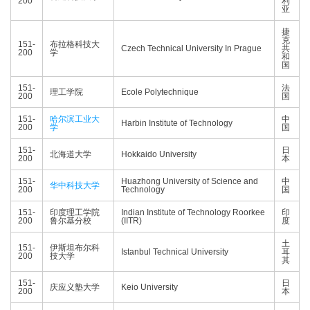
200
利
亚
捷
克
151-
布拉格科技大
Czech Technical University In Prague
共
200
学
和
国
151-
法
理工学院
Ecole Polytechnique
200
国
151-
哈尔滨工业大
中
Harbin Institute of Technology
200
学
国
151-
日
北海道大学
Hokkaido University
200
本
151-
Huazhong University of Science and
中
华中科技大学
200
Technology
国
151-
印度理工学院
Indian Institute of Technology Roorkee
印
200
鲁尔基分校
(IITR)
度
土
151-
伊斯坦布尔科
Istanbul Technical University
耳
200
技大学
其
151-
日
庆应义塾大学
Keio University
200
本