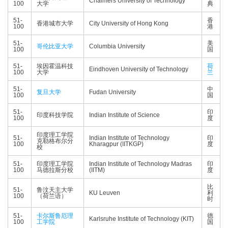
Chalmers University of Technology
100
大学
典
51-
香
香港城市大学
City University of Hong Kong
100
港
51-
美
哥伦比亚大学
Columbia University
100
国
51-
埃因霍温科技
荷
Eindhoven University of Technology
100
大学
兰
51-
中
复旦大学
Fudan University
100
国
51-
印
印度科技学院
Indian Institute of Science
100
度
印度理工学院
51-
Indian Institute of Technology
印
克勒格布尔分
100
Kharagpur (IITKGP)
度
校
51-
印度理工学院
Indian Institute of Technology Madras
印
100
马德拉斯分校
(IITM)
度
比
51-
鲁汶天主大学
KU Leuven
利
100
（荷兰语）
时
51-
卡尔斯鲁厄理
德
Karlsruhe Institute of Technology (KIT)
100
工学院
国