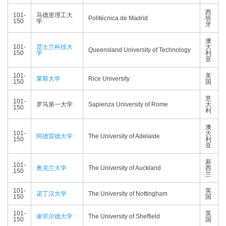
西
101-
马德里理工大
Politécnica de Madrid
班
150
学
牙
澳
101-
昆士兰科技大
大
Queensland University of Technology
150
学
利
亚
101-
美
莱斯大学
Rice University
150
国
意
101-
罗马第一大学
Sapienza University of Rome
大
150
利
澳
101-
大
阿德雷德大学
The University of Adelaide
150
利
亚
新
101-
奥克兰大学
The University of Auckland
西
150
兰
101-
英
诺丁汉大学
The University of Nottingham
150
国
101-
英
谢菲尔德大学
The University of Sheffield
150
国