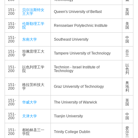
151-
贝尔法斯特女
英
Queen's University of Belfast
200
王大学
国
151-
伦斯勒理工学
美
Rensselaer Polytechnic Institute
200
院
国
151-
中
东南大学
Southeast University
200
国
151-
坦佩雷理工大
芬
Tampere University of Technology
200
学
兰
以
151-
以色列理工学
Technion - Israel Institute of
色
200
院
Technology
列
奥
151-
格拉茨科技大
Graz University of Technology
地
200
学
利
151-
英
华威大学
The University of Warwick
200
国
151-
中
天津大学
Tianjin University
200
国
爱
151-
都柏林圣三一
Trinity College Dublin
尔
200
学院
兰