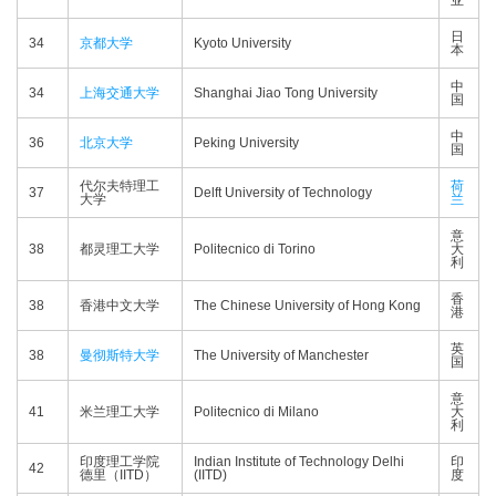
亚
日
34
京都大学
Kyoto University
本
中
34
上海交通大学
Shanghai Jiao Tong University
国
中
36
北京大学
Peking University
国
代尔夫特理工
荷
37
Delft University of Technology
大学
兰
意
38
都灵理工大学
Politecnico di Torino
大
利
香
38
香港中文大学
The Chinese University of Hong Kong
港
英
38
曼彻斯特大学
The University of Manchester
国
意
41
米兰理工大学
Politecnico di Milano
大
利
印度理工学院
Indian Institute of Technology Delhi
印
42
德里（IITD）
(IITD)
度