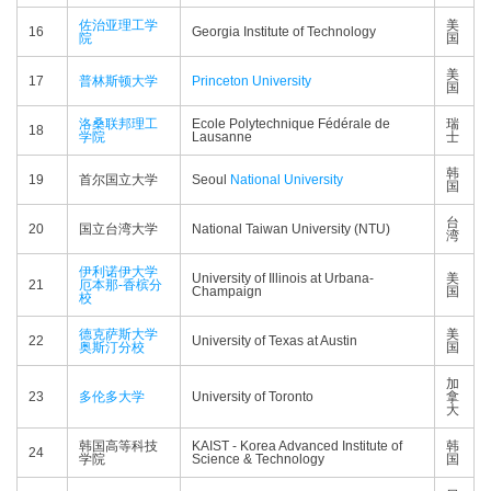
佐治亚理工学
美
16
Georgia Institute of Technology
院
国
美
17
普林斯顿大学
Princeton University
国
洛桑联邦理工
Ecole Polytechnique Fédérale de
瑞
18
学院
Lausanne
士
韩
19
首尔国立大学
Seoul
National University
国
台
20
国立台湾大学
National Taiwan University (NTU)
湾
伊利诺伊大学
University of Illinois at Urbana-
美
21
厄本那-香槟分
Champaign
国
校
德克萨斯大学
美
22
University of Texas at Austin
奥斯汀分校
国
加
23
多伦多大学
University of Toronto
拿
大
韩国高等科技
KAIST - Korea Advanced Institute of
韩
24
学院
Science & Technology
国