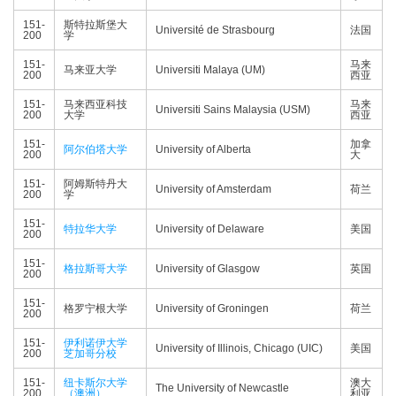
151-
斯特拉斯堡大
Université de Strasbourg
法国
200
学
151-
马来
马来亚大学
Universiti Malaya (UM)
200
西亚
151-
马来西亚科技
马来
Universiti Sains Malaysia (USM)
200
大学
西亚
151-
加拿
阿尔伯塔大学
University of Alberta
200
大
151-
阿姆斯特丹大
University of Amsterdam
荷兰
200
学
151-
特拉华大学
University of Delaware
美国
200
151-
格拉斯哥大学
University of Glasgow
英国
200
151-
格罗宁根大学
University of Groningen
荷兰
200
151-
伊利诺伊大学
University of Illinois, Chicago (UIC)
美国
200
芝加哥分校
151-
纽卡斯尔大学
澳大
The University of Newcastle
200
（澳洲）
利亚