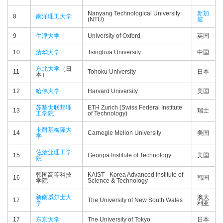
Nanyang Technological University
新加
8
南洋理工大学
(NTU)
坡
9
牛津大学
University of Oxford
英国
10
清华大学
Tsinghua University
中国
东北大学
（日
11
Tohoku University
日本
本）
12
哈佛大学
Harvard University
美国
苏黎世联邦理
ETH Zurich (Swiss Federal Institute
13
瑞士
工学院
of Technology)
卡耐基梅隆大
14
Carnegie Mellon University
美国
学
佐治亚理工学
15
Georgia Institute of Technology
美国
院
韩国高等科技
KAIST - Korea Advanced Institute of
16
韩国
学院
Science & Technology
新南威尔士大
澳大
17
The University of New South Wales
学
利亚
17
东京大学
The University of Tokyo
日本