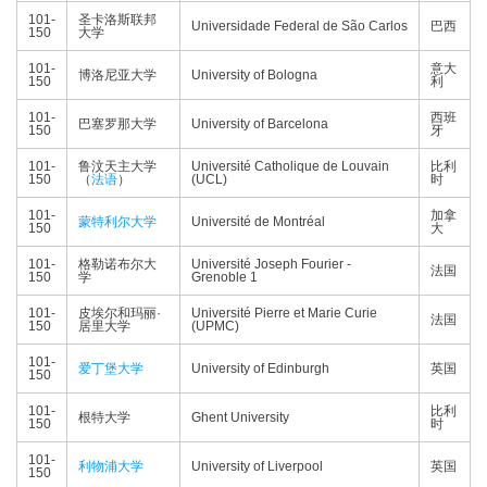
101-
圣卡洛斯联邦
Universidade Federal de São Carlos
巴西
150
大学
101-
意大
博洛尼亚大学
University of Bologna
150
利
101-
西班
巴塞罗那大学
University of Barcelona
150
牙
101-
鲁汶天主大学
Université Catholique de Louvain
比利
150
（
法语
）
(UCL)
时
101-
加拿
蒙特利尔大学
Université de Montréal
150
大
101-
格勒诺布尔大
Université Joseph Fourier -
法国
150
学
Grenoble 1
101-
皮埃尔和玛丽·
Université Pierre et Marie Curie
法国
150
居里大学
(UPMC)
101-
爱丁堡大学
University of Edinburgh
英国
150
101-
比利
根特大学
Ghent University
150
时
101-
利物浦大学
University of Liverpool
英国
150