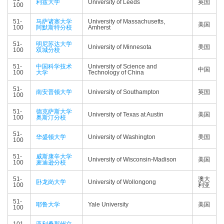
利兹大学
University of Leeds
英国
100
51-
马萨诸塞大学
University of Massachusetts,
美国
100
阿默斯特分校
Amherst
51-
明尼苏达大学
University of Minnesota
美国
100
双城分校
51-
中国科学技术
University of Science and
中国
100
大学
Technology of China
51-
南安普顿大学
University of Southampton
英国
100
51-
德克萨斯大学
University of Texas at Austin
美国
100
奥斯汀分校
51-
华盛顿大学
University of Washington
美国
100
51-
威斯康辛大学
University of Wisconsin-Madison
美国
100
麦迪逊分校
51-
澳大
卧龙岗大学
University of Wollongong
100
利亚
51-
耶鲁大学
Yale University
美国
100