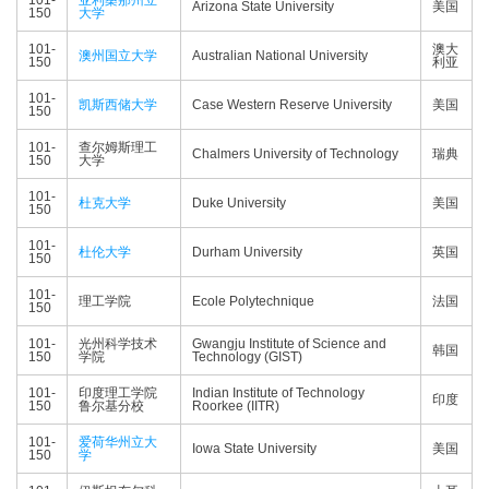
101-
亚利桑那州立
Arizona State University
美国
150
大学
101-
澳大
澳州国立大学
Australian National University
150
利亚
101-
凯斯西储大学
Case Western Reserve University
美国
150
101-
查尔姆斯理工
Chalmers University of Technology
瑞典
150
大学
101-
杜克大学
Duke University
美国
150
101-
杜伦大学
Durham University
英国
150
101-
理工学院
Ecole Polytechnique
法国
150
101-
光州科学技术
Gwangju Institute of Science and
韩国
150
学院
Technology (GIST)
101-
印度理工学院
Indian Institute of Technology
印度
150
鲁尔基分校
Roorkee (IITR)
101-
爱荷华州立大
Iowa State University
美国
150
学