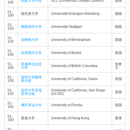
伦敦大学学院
UCL (University College London)
英国
100
51-
纽伦堡大学
Universität Erlangen-Nürnberg
德国
100
51-
斯图加特大学
Universität Stuttgart
德国
100
51-
伯明翰大学
University of Birmingham
英国
100
51-
布里斯托大学
University of Bristol
英国
100
51-
英属哥伦比亚
加拿
University of British Columbia
100
大学
大
51-
加州大学戴维
University of California, Davis
美国
100
斯分校
51-
加州大学圣地
University of California, San Diego
美国
100
亚哥分校
(UCSD)
51-
佛罗里达大学
University of Florida
美国
100
51-
香港大学
University of Hong Kong
香港
100
51-