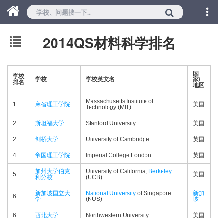
2014QS材料科学排名
国
学校
学校
学校英文名
家/
排名
地区
Massachusetts Institute of
1
麻省理工学院
美国
Technology (MIT)
2
斯坦福大学
Stanford University
美国
2
剑桥大学
University of Cambridge
英国
4
帝国理工学院
Imperial College London
英国
加州大学伯克
University of California,
Berkeley
5
美国
利分校
(UCB)
新加坡国立大
National University
of Singapore
新加
6
学
(NUS)
坡
6
西北大学
Northwestern University
美国