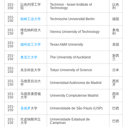
101-
以色列理工学
Technion - Israel Institute of
以色
150
院
Technology
列
101-
柏林工业大学
Technische Universität Berlin
德国
150
101-
维也纳科技大
奥地
Vienna University of Technology
150
学
利
101-
德州农工大学
Texas A&M University
美国
150
101-
新西
奥克兰大学
The University of Auckland
150
兰
101-
东京科技大学
Tokyo University of Science
日本
150
101-
马德里自治大
西班
Universidad Autónoma de Madrid
150
学
牙
101-
马德里康普顿
西班
University Complutense Madrid
150
大学
牙
101-
圣保罗
大学
Universidade de São Paulo (USP)
巴西
150
101-
坎皮纳斯州立
Universidade Estadual de
巴西
150
大学
Campinas