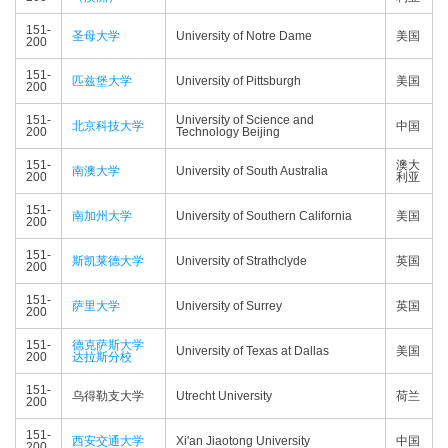
151-
圣母大学
University of Notre Dame
美国
200
151-
匹兹堡大学
University of Pittsburgh
美国
200
151-
University of Science and
北京科技大学
中国
200
Technology Beijing
151-
澳大
南澳大学
University of South Australia
200
利亚
151-
南加州大学
University of Southern California
美国
200
151-
斯凯莱德大学
University of Strathclyde
英国
200
151-
萨里大学
University of Surrey
英国
200
151-
德克萨斯大学
University of Texas at Dallas
美国
200
达拉斯分校
151-
乌得勒支大学
Utrecht University
荷兰
200
151-
西安交通大学
Xi'an Jiaotong University
中国
200