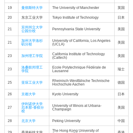
19
曼彻斯特大学
The University of Manchester
英国
20
东京工业大学
Tokyo Institute of Technology
日本
宾州州立大学
21
Pennsylvania State University
美国
公园分校
加州大学洛杉
University of California, Los Angeles
21
美国
矶分校
(UCLA)
California Institute of Technology
23
加州理工学院
美国
(Caltech)
洛桑联邦理工
Ecole Polytechnique Fédérale de
23
瑞士
学院
Lausanne
Rheinisch-Westfälische Technische
25
亚琛工业大学
德国
Hochschule Aachen
26
京都大学
Kyoto University
日本
伊利诺伊大学
University of Illinois at Urbana-
27
厄本那-香槟分
美国
Champaign
校
28
北京大学
Peking University
中国
The Hong Kong University of
29
香港科技大学
香港