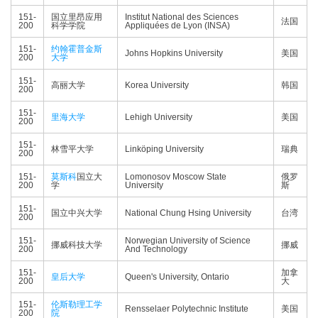
151-
国立里昂应用
Institut National des Sciences
法国
200
科学学院
Appliquées de Lyon (INSA)
151-
约翰霍普金斯
Johns Hopkins University
美国
200
大学
151-
高丽大学
Korea University
韩国
200
151-
里海大学
Lehigh University
美国
200
151-
林雪平大学
Linköping University
瑞典
200
151-
莫斯科
国立大
Lomonosov Moscow State
俄罗
200
学
University
斯
151-
国立中兴大学
National Chung Hsing University
台湾
200
151-
Norwegian University of Science
挪威科技大学
挪威
200
And Technology
151-
加拿
皇后大学
Queen's University, Ontario
200
大
151-
伦斯勒理工学
Rensselaer Polytechnic Institute
美国
200
院