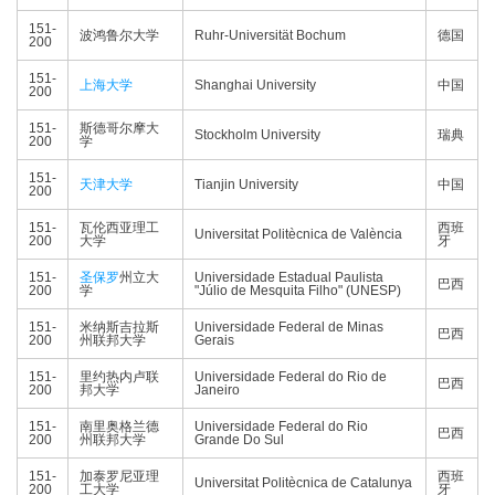
151-
波鸿鲁尔大学
Ruhr-Universität Bochum
德国
200
151-
上海大学
Shanghai University
中国
200
151-
斯德哥尔摩大
Stockholm University
瑞典
200
学
151-
天津大学
Tianjin University
中国
200
151-
瓦伦西亚理工
西班
Universitat Politècnica de València
200
大学
牙
151-
圣保罗
州立大
Universidade Estadual Paulista
巴西
200
学
"Júlio de Mesquita Filho" (UNESP)
151-
米纳斯吉拉斯
Universidade Federal de Minas
巴西
200
州联邦大学
Gerais
151-
里约热内卢联
Universidade Federal do Rio de
巴西
200
邦大学
Janeiro
151-
南里奥格兰德
Universidade Federal do Rio
巴西
200
州联邦大学
Grande Do Sul
151-
加泰罗尼亚理
西班
Universitat Politècnica de Catalunya
200
工大学
牙