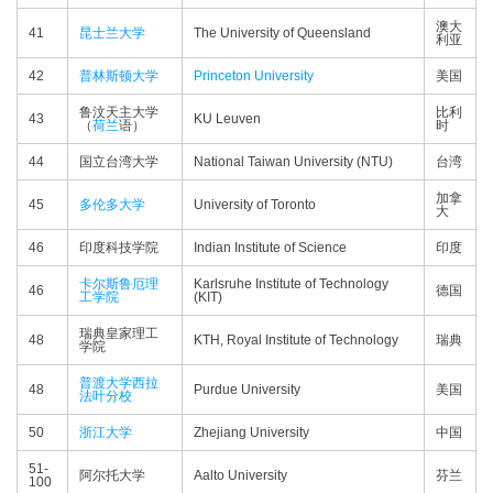
澳大
41
昆士兰大学
The University of Queensland
利亚
42
普林斯顿大学
Princeton University
美国
鲁汶天主大学
比利
43
KU Leuven
（
荷兰
语）
时
44
国立台湾大学
National Taiwan University (NTU)
台湾
加拿
45
多伦多大学
University of Toronto
大
46
印度科技学院
Indian Institute of Science
印度
卡尔斯鲁厄理
Karlsruhe Institute of Technology
46
德国
工学院
(KIT)
瑞典皇家理工
48
KTH, Royal Institute of Technology
瑞典
学院
普渡大学西拉
48
Purdue University
美国
法叶分校
50
浙江大学
Zhejiang University
中国
51-
阿尔托大学
Aalto University
芬兰
100