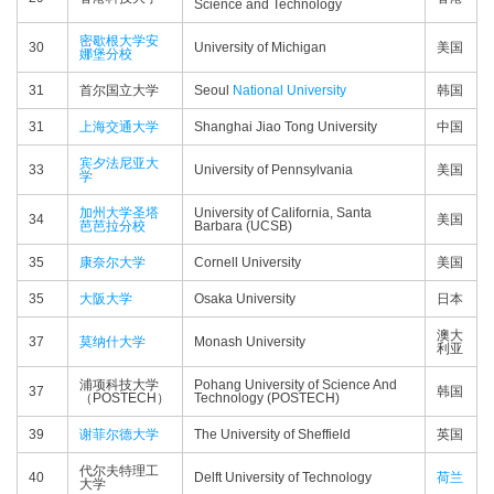
Science and Technology
密歇根大学安
30
University of Michigan
美国
娜堡分校
31
首尔国立大学
Seoul
National University
韩国
31
上海交通大学
Shanghai Jiao Tong University
中国
宾夕法尼亚大
33
University of Pennsylvania
美国
学
加州大学圣塔
University of California, Santa
34
美国
芭芭拉分校
Barbara (UCSB)
35
康奈尔大学
Cornell University
美国
35
大阪大学
Osaka University
日本
澳大
37
莫纳什大学
Monash University
利亚
浦项科技大学
Pohang University of Science And
37
韩国
（POSTECH）
Technology (POSTECH)
39
谢菲尔德大学
The University of Sheffield
英国
代尔夫特理工
40
Delft University of Technology
荷兰
大学