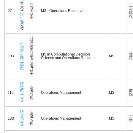
州
立
运
工
大
筹
与
97
学
学
MS - Operations Research
统
水
硕
程
牛
士
城
分
校
计
算
伊
决
利
策
诺
科
伊
MS in Computational Decision
理
103
学
MS
理
Science and Operations Research
院
与
工
运
学
筹
院
硕
士
阿
拉
运
巴
筹
商
110
Operations Management
MS
马
管
院
大
理
学
阿
运
肯
筹
工
133
色
Operations Management
MS
管
学
大
理
学