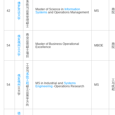
系
佛
统
罗
与
里
Master of Science in
Information
商
42
运
MS
达
Systems
and Operations Management
院
筹
大
管
学
理
硕
士
商
俄
业
亥
运
俄
营
Master of Business Operational
商
54
州
MBOE
硕
Excellence
院
立
士
大
项
学
目
工
业
与
系
俄
统
亥
工
工
俄
程
MS in Industrial and
Systems
与
54
州
MS
硕
Engineering
-Operations Research
统
立
士-
程
大
运
学
筹
学
方
向
德