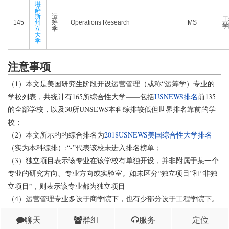
堪
萨
斯
运
工
145
州
筹
Operations Research
MS
学
立
学
大
学
注意事项
（1）本文是美国研究生阶段开设运营管理（或称“运筹学）专业的
学校列表，共统计有165所综合性大学——包括
USNEWS排名
前135
的全部学校，以及30所UNSEWS本科综排较低但世界排名靠前的学
校；
（2）本文所示的的综合排名为
2018USNEWS美国综合性大学排名
（实为本科综排）;“-”代表该校未进入排名榜单；
（3）独立项目表示该专业在该学校有单独开设，并非附属于某一个
专业的研究方向、专业方向或实验室。如未区分“独立项目”和“非独
立项目”，则表示该专业都为独立项目
（4）运营管理专业多设于商学院下，也有少部分设于工程学院下。
（5）常见学位缩写请见这里
聊天
群组
服务
定位