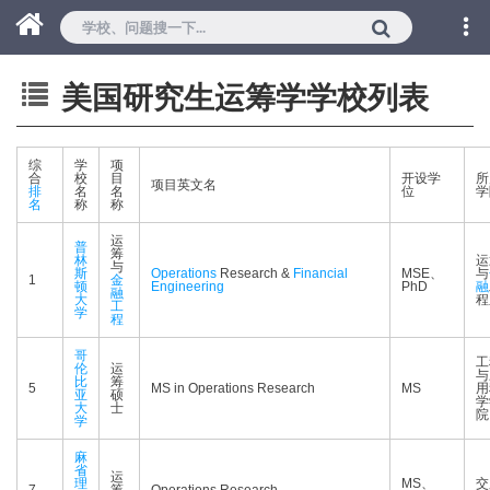
美国研究生运筹学学校列表
综
学
项
合
校
目
开设学
所
项目英文名
排
名
名
位
学
名
称
称
运
普
筹
林
运
与
斯
Operations
Research &
Financial
MSE、
与
1
金
顿
Engineering
PhD
融
融
大
程
工
学
程
哥
工
伦
运
与
比
筹
5
MS in Operations Research
MS
用
亚
硕
学
大
士
院
学
麻
省
运
理
MS、
交