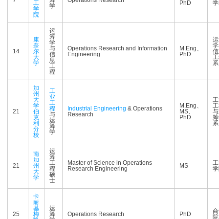
7
筹
Operations Research
工
PhD
学
学
学
院
运
筹
康
运
学
奈
学
与
Operations Research and Information
M.Eng、
14
尔
信
信
Engineering
PhD
大
工
息
学
系
工
程
加
工
州
业
大
工
工
学
M.Eng、
工
程
Industrial Engineering
& Operations
21
伯
MS、
与
与
Research
克
PhD
筹
运
利
系
筹
分
学
校
运
南
筹
加
工
Master of Science in Operations
工
21
州
MS
程
Research Engineering
学
大
硕
学
士
卡
耐
基
运
商
25
梅
筹
Operations Research
PhD
院