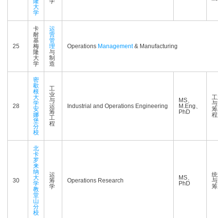
隆
学
大
学
卡
运
耐
营
基
管
25
梅
理
Operations
Management
& Manufacturing
隆
与
大
制
学
造
密
歇
工
根
业
大
工
与
MS、
学
与
28
运
Industrial and Operations Engineering
M.Eng、
安
筹
筹
PhD
娜
程
工
堡
程
分
校
北
卡
罗
来
纳
运
统
大
MS、
30
筹
Operations Research
与
学
PhD
学
筹
教
堂
山
分
校