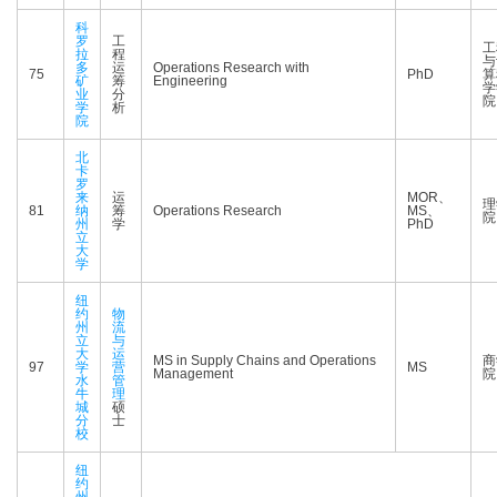
科
罗
工
工
拉
程
与
多
运
Operations Research with
75
PhD
算
矿
筹
Engineering
学
业
分
院
学
析
院
北
卡
罗
来
运
MOR、
理
81
纳
筹
Operations Research
MS、
院
州
学
PhD
立
大
学
纽
约
物
州
流
立
与
大
运
MS in Supply Chains and Operations
商
97
学
营
MS
Management
院
水
管
牛
理
城
硕
分
士
校
纽
约