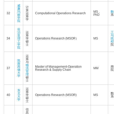
威
计
廉
算
玛
MS 、
数
32
运
Computational Operations Research
丽
PhD
系
筹
学
学
院
佐
治
运
工
亚
筹
与
34
理
学
Operations Research (MSOR）
MS
统
工
硕
程
学
士
院
院
运
筹
凯
与
斯
物
西
Master of Management-Operation
商
37
流
MM
储
Research & Supply Chain
院
管
大
理
学
硕
士
运
东
筹
北
数
40
学
Operations Research (MSOR)
MS
大
系
硕
学
士
信
息