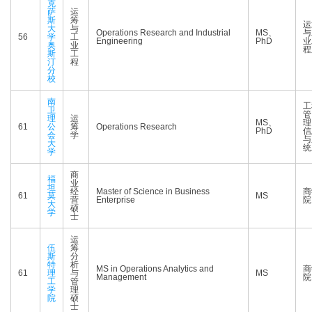
克
萨
运
斯
筹
运
大
与
Operations Research and Industrial
MS、
与
56
学
工
Engineering
PhD
业
奥
业
程
斯
工
汀
程
分
校
南
工
卫
管
理
运
MS、
理
61
公
筹
Operations Research
PhD
信
会
学
与
大
统
学
商
福
业
坦
经
Master of Science in Business
商
61
莫
MS
营
Enterprise
院
大
硕
学
士
运
伍
筹
斯
分
特
析
MS in Operations Analytics and
商
61
理
与
MS
Management
院
工
管
学
理
院
硕
士