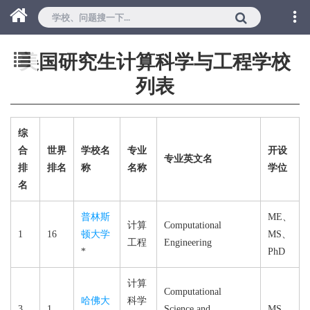
美国研究生计算科学与工程学校
列表
综
合
世界
学校名
专业
开设
专业英文名
排
排名
称
名称
学位
名
普林斯
ME、
计算
Computational
1
16
顿大学
MS、
工程
Engineering
*
PhD
计算
Computational
哈佛大
科学
3
1
Science and
MS