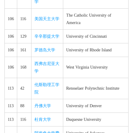
学
The Catholic University of
106
116
美国天主大学
America
106
129
辛辛那提大学
University of Cincinnati
106
161
罗德岛大学
University of Rhode Island
西弗吉尼亚大
106
168
West Virginia University
学
伦斯勒理工学
113
42
Rensselaer Polytechnic Institute
院
113
88
丹佛大学
University of Denver
113
116
杜肯大学
Duquesne University