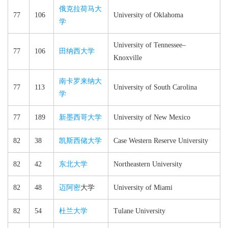
俄克拉荷马大
77
106
University of Oklahoma
学
University of Tennessee–​
77
106
田纳西大学
Knoxville
南卡罗来纳大
77
113
University of South Carolina
学
77
189
新墨西哥大学
University of New Mexico
82
38
凯斯西储大学
Case Western Reserve University
82
42
东北大学
Northeastern University
82
48
迈阿密
大学
University of Miami
82
54
杜兰大学
Tulane University