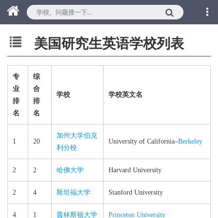
美国研究生英语学校列表
专
综
业
合
学校
学校英文名
排
排
名
名
加州大学伯克
1
20
University of California–​
Berkeley
利分校
2
2
哈佛大学
Harvard University
2
4
斯坦福大学
Stanford University
4
1
普林斯顿大学
Princeton University