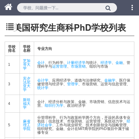
美国研究生商科PhD学校列表
学校
学校
专业方向
排名
名称
芝加
会计
、行为科学、
计量经济学
与统计、
经济学
、
金融
、管
1
哥大
理科学与
运营管理
、
市场营销
、组织与市场
学
宾夕
会计学
、应用经济学、道德与法律研究、
金融学
、医疗保
法尼
3
健管理与经济学、
管理学
、市场营销、运营与信息管理、
亚大
统计学
学
斯坦
会计、经济分析与政策、金融、市场营销、信息技术与运
4
福大
营、
组织行为学
、政治经济学
学
分管理科学、行为与政策科学两个方向，开设的具体专业
麻省
包括：信息技术、市场营销、运营管理、系统动力学、
经
5
理工
济社会学
、工作与就业研究、技术创新创业与战略管理、
学院
组织研究。金融、会计在MIT商学院的PhD项目中属于辅
修专业