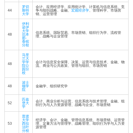
罗切
会计、应用经济学、应用统计学、计算机与信息系统、竞
44
斯特
争与组织战略、金融、
宏观经济学
、管理科学、市场营
大学
销、运营管理
伊利
诺伊
大学
信息系统、国际贸易、市场营销、组织行为学、流程管
48
厄本
理、战略与企业管理
那-
香槟
分校
马里
兰大
学学
会计与信息安全保障、决策、运营与信息技术、金融、物
48
院公
流、商业与公共政策、管理与组织、市场营销
园分
校
波士
48
顿学
金融学、组织研究学
院
匹兹
会计、商业分析与运营、信息系统与技术管理、金融、组
52
堡大
织行为与人力资源管理、战略与企业、市场营销
学
普渡
大学
经济学、会计、金融、管理信息系统、市场营销、运营管
53
西拉
理、定量方法与管理学、战略管理、组织行为学与人力资
法叶
源管理
分校