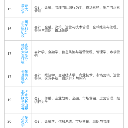
康奈
会计、金融、管理与组织行为学、市场营销、生产与运营
15
尔大
管理
学
加州
大学
会计、金融、决策、运营与技术管理、全球经济与管理、
16
洛杉
管理与组织、市场策略
矶分
校
德克
萨斯
大学
会计学、金融学、信息风险与运营管理、管理学、市场营
17
奥斯
销
汀分
校
卡耐
基梅
会计、经济学、金融经济学、商业技术、市场营销、运营
17
隆大
管理、运营分析、组织行为与理论
学
北卡
罗来
纳大
会计、传播、企业战略、金融、市场营销、运营管理、组
19
学教
织行为学
堂山
分校
艾茉
20
莉大
会计、金融学、信息系统、市场营销、组织与管理
学