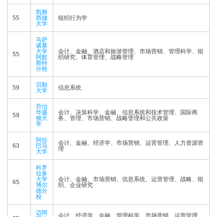
凯斯
55
西储
组织行为学
大学
马萨
诸塞
大学
会计、金融、酒店和旅游管理、市场营销、管理科学、组
55
阿默
织研究、体育管理、战略管理
斯特
分校
贝勒
59
信息系统
大学
乔治
华盛
会计、决策科学、金融、信息系统和技术管理、国际商
59
顿大
务、管理、市场营销、战略管理和公共政策
学
阿拉
会计、金融、经济学、市场营销、运营管理、人力资源管
63
巴马
理
大学
科罗
拉多
大学
会计、金融、市场营销、信息系统、运营管理、战略、组
65
博尔
织、企业研究
德分
校
迈阿
会计、经济学、金融、管理科学、市场营销、运营管理、