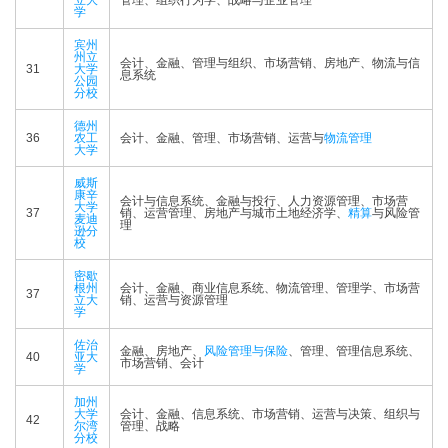
立大
管理、组织行为学、战略与企业管理
学
宾州
州立
会计、金融、管理与组织、市场营销、房地产、物流与信
31
大学
息系统
公园
分校
德州
36
农工
会计、金融、管理、市场营销、运营与
物流管理
大学
威斯
康辛
会计与信息系统、金融与投行、人力资源管理、市场营
大学
37
销、运营管理、房地产与城市土地经济学、
精算
与风险管
麦迪
理
逊分
校
密歇
根州
会计、金融、商业信息系统、物流管理、管理学、市场营
37
立大
销、运营与资源管理
学
佐治
金融、房地产、
风险管理与保险
、管理、管理信息系统、
40
亚大
市场营销、会计
学
加州
大学
会计、金融、信息系统、市场营销、运营与决策、组织与
42
尔湾
管理、战略
分校