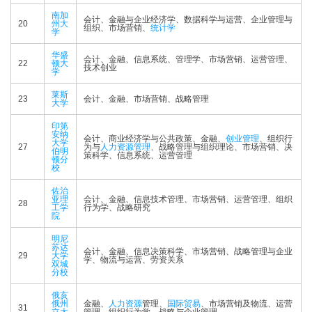
南加
会计、金融与企业经济学、数据科学与运营、企业管理与
20
州大
组织、市场营销、
统计学
学
华盛
会计、金融、信息系统、管理学、市场营销、运营管理、
22
顿大
技术创业
学
莱斯
23
会计、金融、市场营销、战略管理
大学
印第
安纳
会计、商业经济学与公共政策、金融、
创业管理
、组织行
大学
27
为与
人力资源管理
、战略管理与组织理论、市场营销、决
伯明
策科学、信息系统、运营管理
顿分
校
佐治
亚理
会计、金融、信息技术管理、市场营销、运营管理、组织
28
工学
行为学、战略研究
院
明尼
苏达
会计、金融、信息决策科学、市场营销、战略管理与企业
29
大学
学、物流与运营、劳资关系
双城
分校
俄亥
俄州
金融、
人力资源
管理、
国际贸易
、市场营销及物流、运营
31