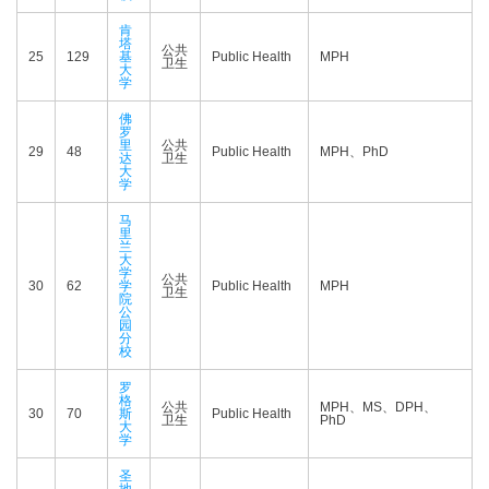
肯
塔
公共
25
129
基
Public Health
MPH
卫生
大
学
佛
罗
里
公共
29
48
Public Health
MPH、PhD
达
卫生
大
学
马
里
兰
大
学
公共
30
62
学
Public Health
MPH
卫生
院
公
园
分
校
罗
格
公共
MPH、MS、DPH、
30
70
斯
Public Health
卫生
PhD
大
学
圣