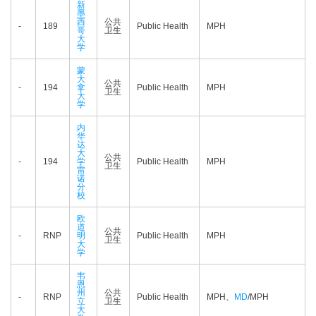
新
墨
西
公共
-
189
Public Health
MPH
哥
卫生
大
学
蒙
大
公共
-
194
拿
Public Health
MPH
卫生
大
学
内
华
达
大
公共
-
194
学
Public Health
MPH
卫生
雷
诺
分
校
欧
道
公共
-
RNP
明
Public Health
MPH
卫生
大
学
韦
恩
州
公共
-
RNP
Public Health
MPH、
MD
/MPH
立
卫生
大