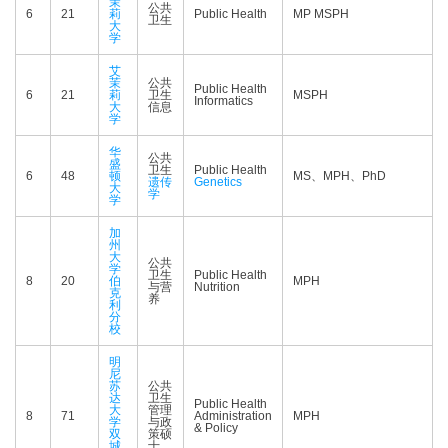
茉
公共
6
21
莉
Public Health
MP MSPH
卫生
大
学
艾
茉
公共
Public Health
6
21
莉
卫生
MSPH
Informatics
大
信息
学
华
公共
盛
卫生
Public Health
6
48
顿
MS、MPH、PhD
遗传
Genetics
大
学
学
加
州
大
公共
学
卫生
Public Health
8
20
伯
MPH
与营
Nutrition
克
养
利
分
校
明
尼
苏
公共
达
卫生
Public Health
大
管理
8
71
Administration
MPH
学
与政
& Policy
双
策硕
城
士