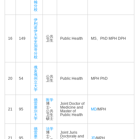
翰
分
校
伊
利
诺
伊
大
公共
16
149
学
Public Health
MS、PhD MPH DPH
卫生
芝
加
哥
分
校
俄
亥
俄
公共
20
54
州
Public Health
MPH PhD
卫生
立
大
学
德
医学
雷
博
Joint Doctor of
塞
士-
Medicine and
21
95
MD
/MPH
尔
公共
Master of
大
卫生
Public Health
学
硕士
德
法学
雷
博
Joint Juris
塞
士-
Doctorate and
21
95
JD
/MPH