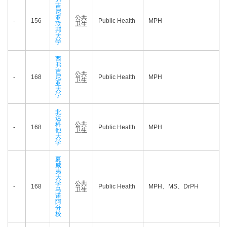
吉
尼
亚
公共
-
156
Public Health
MPH
联
卫生
邦
大
学
西
弗
吉
公共
-
168
尼
Public Health
MPH
卫生
亚
大
学
北
达
科
公共
-
168
Public Health
MPH
他
卫生
大
学
夏
威
夷
大
学
公共
-
168
Public Health
MPH、MS、DrPH
马
卫生
诺
阿
分
校