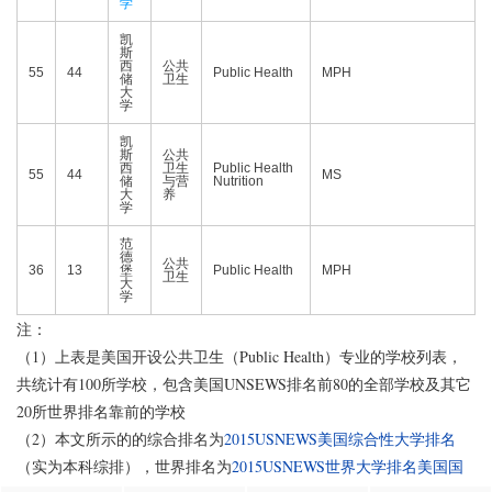
学
凯
斯
西
公共
55
44
Public Health
MPH
储
卫生
大
学
凯
斯
公共
西
卫生
Public Health
55
44
MS
储
与营
Nutrition
大
养
学
范
德
公共
36
13
堡
Public Health
MPH
卫生
大
学
注：
（1）上表是美国开设公共卫生（Public Health）专业的学校列表，
共统计有100所学校，包含美国UNSEWS排名前80的全部学校及其它
20所世界排名靠前的学校
（2）本文所示的的综合排名为
2015USNEWS美国综合性大学排名
（实为本科综排），世界排名为
2015USNEWS世界大学排名美国国