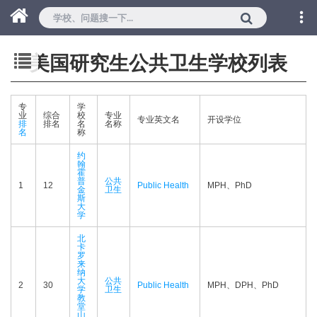
美国研究生公共卫生学校列表
专
学
业
综合
校
专业
专业英文名
开设学位
排
排名
名
名称
名
称
约
翰
霍
普
公共
1
12
Public Health
MPH、PhD
金
卫生
斯
大
学
北
卡
罗
来
纳
大
公共
2
30
Public Health
MPH、DPH、PhD
学
卫生
教
堂
山