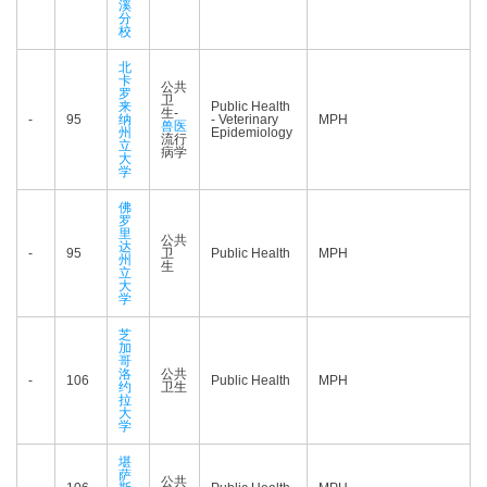
溪
分
校
北
卡
公共
罗
卫
来
Public Health
生-
-
95
纳
- Veterinary
MPH
兽医
州
Epidemiology
流行
立
病学
大
学
佛
罗
里
公共
达
-
95
卫
Public Health
MPH
州
生
立
大
学
芝
加
哥
洛
公共
-
106
Public Health
MPH
约
卫生
拉
大
学
堪
萨
公共