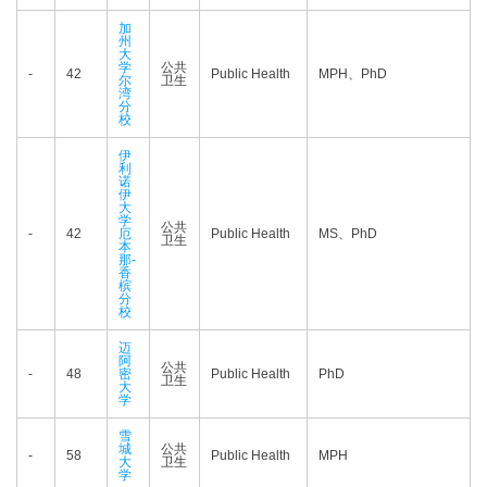
加
州
大
学
公共
-
42
Public Health
MPH、PhD
尔
卫生
湾
分
校
伊
利
诺
伊
大
学
公共
-
42
厄
Public Health
MS、PhD
卫生
本
那-
香
槟
分
校
迈
阿
公共
-
48
密
Public Health
PhD
卫生
大
学
雪
城
公共
-
58
Public Health
MPH
大
卫生
学