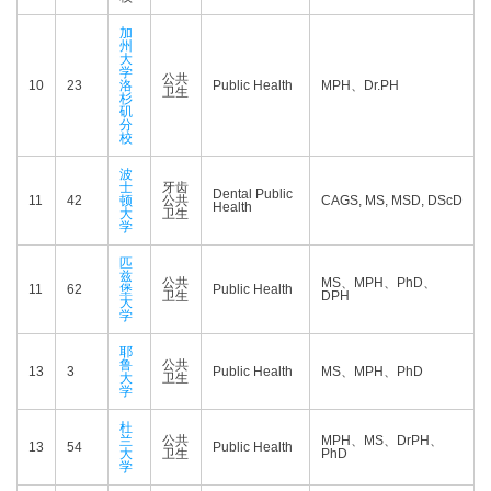
加
州
大
学
公共
10
23
洛
Public Health
MPH、Dr.PH
卫生
杉
矶
分
校
波
士
牙齿
Dental Public
11
42
顿
公共
CAGS, MS, MSD, DScD
Health
大
卫生
学
匹
兹
公共
MS、MPH、PhD、
11
62
堡
Public Health
卫生
DPH
大
学
耶
鲁
公共
13
3
Public Health
MS、MPH、PhD
大
卫生
学
杜
兰
公共
MPH、MS、DrPH、
13
54
Public Health
大
卫生
PhD
学