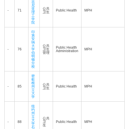
吉
尼
亚
公共
-
71
Public Health
MPH
理
卫生
工
学
院
印
第
安
纳
大
公共
Public Health
-
76
学
卫生
MPH
Administration
伯
管理
明
顿
分
校
密
歇
根
公共
-
85
州
Public Health
MPH
卫生
立
大
学
纽
约
州
立
公共
大
-
88
卫
Public Health
MPH
学
生
石