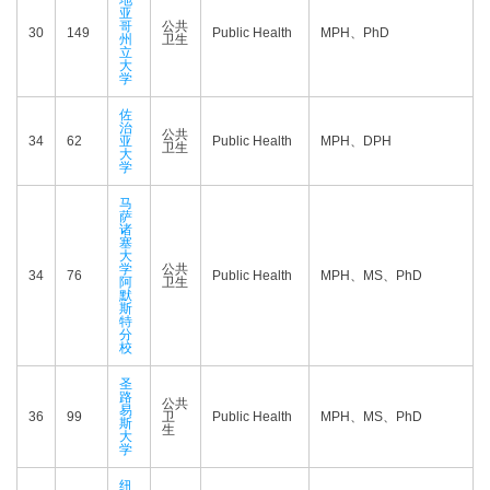
地
亚
哥
公共
30
149
Public Health
MPH、PhD
州
卫生
立
大
学
佐
治
公共
34
62
亚
Public Health
MPH、DPH
卫生
大
学
马
萨
诸
塞
大
学
公共
34
76
Public Health
MPH、MS、PhD
阿
卫生
默
斯
特
分
校
圣
路
公共
易
36
99
卫
Public Health
MPH、MS、PhD
斯
生
大
学
纽