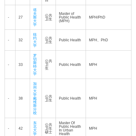
目
塔
夫
Master of
公共
-
27
斯
Public Health
MPH/PhD
卫生
大
(MPH)
学
纽
约
公共
-
32
Public Health
MPH、PhD
大
卫生
学
罗
切
公共
斯
-
33
卫
Public Health
MPH
特
生
大
学
加
州
大
学
公共
-
38
戴
Public Health
MPH
卫生
维
斯
分
校
东
Master Of
公共
北
Public Health
-
42
卫生
MPH
大
In Urban
硕士
学
Health