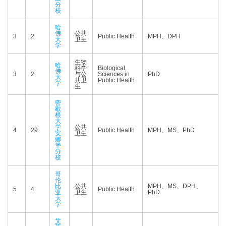
分
校
哈
佛
公共
3
2
Public Health
MPH、DPH
大
卫生
学
生物
哈
科学
Biological
佛
3
2
与公
Sciences in
PhD
大
共卫
Public Health
学
生
密
歇
根
大
学
公共
4
29
Public Health
MPH、MS、PhD
安
卫生
娜
堡
分
校
哥
伦
比
公共
MPH、MS、DPH、
5
4
Public Health
亚
卫生
PhD
大
学
艾