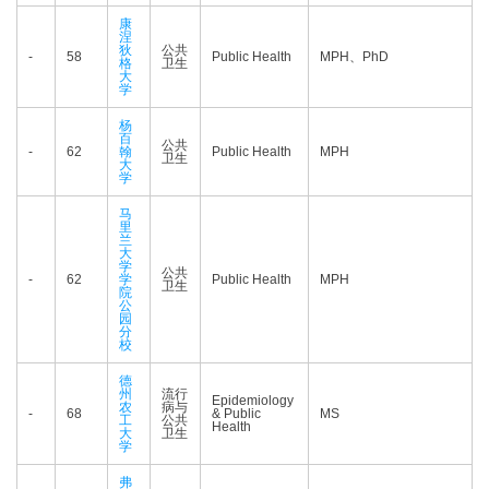
康
涅
狄
公共
-
58
Public Health
MPH、PhD
格
卫生
大
学
杨
百
公共
-
62
翰
Public Health
MPH
卫生
大
学
马
里
兰
大
学
公共
-
62
学
Public Health
MPH
卫生
院
公
园
分
校
德
州
流行
Epidemiology
农
病与
-
68
& Public
MS
工
公共
Health
大
卫生
学
弗