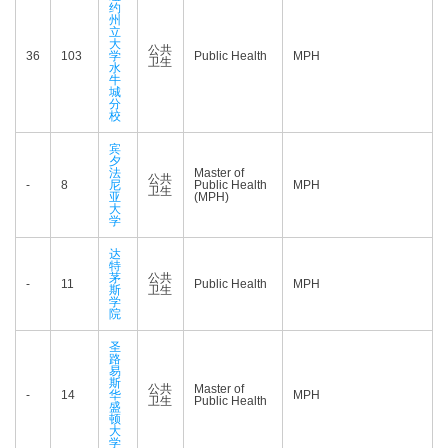
约
州
立
大
公共
36
103
学
Public Health
MPH
卫生
水
牛
城
分
校
宾
夕
法
Master of
公共
-
8
尼
Public Health
MPH
卫生
亚
(MPH)
大
学
达
特
茅
公共
-
11
Public Health
MPH
斯
卫生
学
院
圣
路
易
斯
公共
Master of
-
14
华
MPH
卫生
Public Health
盛
顿
大
学