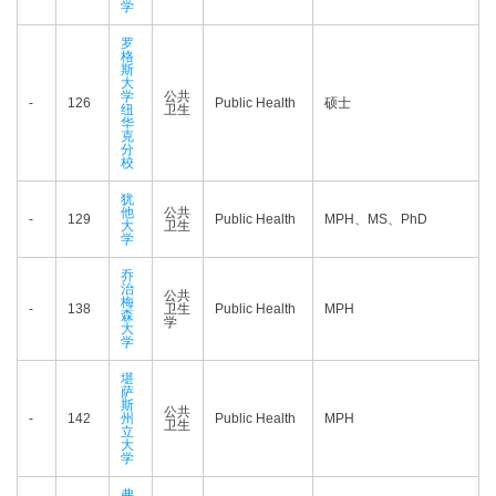
学
罗
格
斯
大
学
公共
-
126
Public Health
硕士
纽
卫生
华
克
分
校
犹
他
公共
-
129
Public Health
MPH、MS、PhD
大
卫生
学
乔
治
公共
梅
-
138
卫生
Public Health
MPH
森
学
大
学
堪
萨
斯
公共
-
142
州
Public Health
MPH
卫生
立
大
学
弗