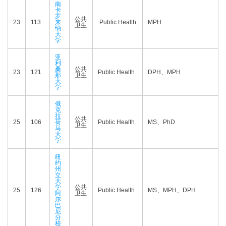
南
卡
罗
公共
23
113
来
Public Health
MPH
卫生
纳
大
学
亚
利
桑
公共
23
121
Public Health
DPH、MPH
那
卫生
大
学
俄
克
拉
公共
25
106
荷
Public Health
MS、PhD
卫生
马
大
学
纽
约
州
立
大
学
公共
25
126
Public Health
MS、MPH、DPH
阿
卫生
尔
巴
尼
分
校