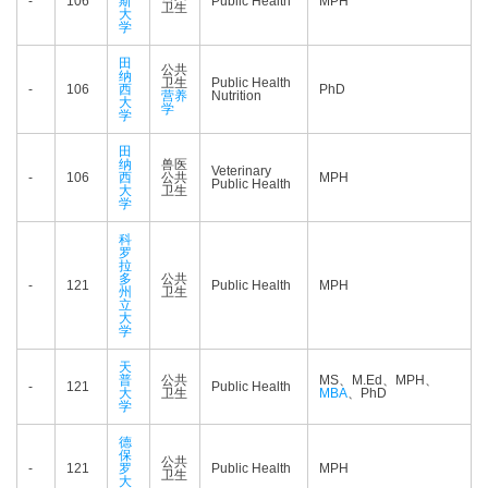
-
106
斯
Public Health
MPH
卫生
大
学
田
公共
纳
卫生
Public Health
-
106
西
PhD
营养
Nutrition
大
学
学
田
纳
兽医
Veterinary
-
106
西
公共
MPH
Public Health
大
卫生
学
科
罗
拉
多
公共
-
121
Public Health
MPH
州
卫生
立
大
学
天
普
公共
MS、M.Ed、MPH、
-
121
Public Health
大
卫生
MBA
、PhD
学
德
保
公共
-
121
罗
Public Health
MPH
卫生
大