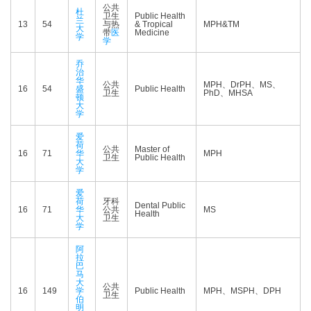
公共
杜
卫生
Public Health
兰
13
54
与热
& Tropical
MPH&TM
大
带
医
Medicine
学
学
乔
治
华
公共
MPH、DrPH、MS、
16
54
盛
Public Health
卫生
PhD、MHSA
顿
大
学
爱
荷
公共
Master of
16
71
华
MPH
卫生
Public Health
大
学
爱
荷
牙科
Dental Public
16
71
华
公共
MS
Health
大
卫生
学
阿
拉
巴
马
大
公共
16
149
学
Public Health
MPH、MSPH、DPH
卫生
伯
明