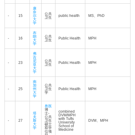
康
奈
公共
-
15
尔
public health
MS、PhD
卫生
大
学
布
朗
公共
-
16
Public Health
MPH
大
卫生
学
弗
吉
尼
公共
-
23
Public Health
MPH
亚
卫生
大
学
南
加
公共
-
25
州
卫生
Public Health
MPH
大
学
学
兽医
博
combined
塔
士-
DVM/MPH
夫
公共
with Tufts
-
27
斯
卫生
DVM、MPH
University
大
硕士
School of
学
双学
Medicine
位项