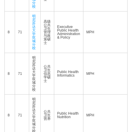
分
校
明
尼
高级
苏
公共
达
Executive
卫生
大
Public Health
8
71
管理
MPH
学
Administration
与政
双
& Policy
策硕
城
士
分
校
明
尼
苏
公共
达
卫生
大
Public Health
8
71
信息
MPH
学
Informatics
学硕
双
士
城
分
校
明
尼
苏
达
公共
大
Public Health
8
71
卫生
MPH
学
Nutrition
营养
双
城
分
校