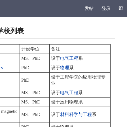
发帖
登录
学校列表
开设学位
备注
MS、PhD
设于
电气工程
系
cs
PhD
设于
物理
系
设于工程学院的应用物理专
PhD
业
MS、PhD
设于
电气工程
系
MS、PhD
设于应用物理系
d magnetic
MS、PhD
设于
材料科学与工程
系
PhD
设于物理系