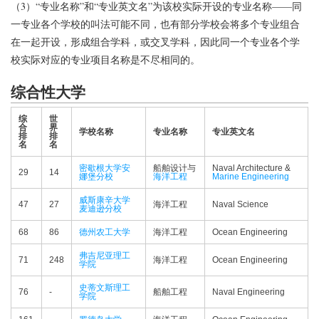
（3）“专业名称”和“专业英文名”为该校实际开设的专业名称——同
一专业各个学校的叫法可能不同，也有部分学校会将多个专业组合
在一起开设，形成组合学科，或交叉学科，因此同一个专业各个学
校实际对应的专业项目名称是不尽相同的。
综合性大学
综
世
合
界
学校名称
专业名称
专业英文名
排
排
名
名
密歇根大学安
船舶设计与
Naval Architecture &
29
14
娜堡分校
海洋工程
Marine Engineering
威斯康辛大学
47
27
海洋工程
Naval Science
麦迪逊分校
68
86
德州农工大学
海洋工程
Ocean Engineering
弗吉尼亚理工
71
248
海洋工程
Ocean Engineering
学院
史蒂文斯理工
76
-
船舶工程
Naval Engineering
学院