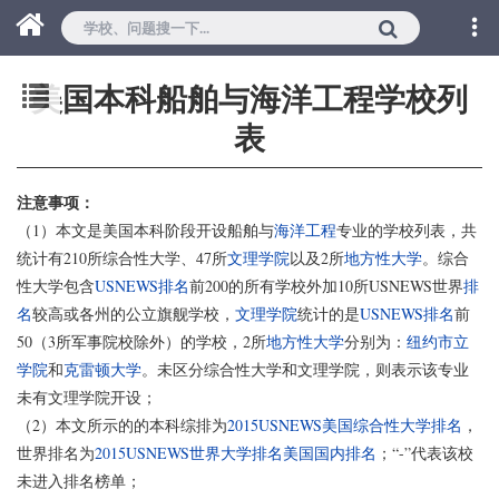
美国本科船舶与海洋工程学校列
表
注意事项：
（1）本文是美国本科阶段开设船舶与
海洋工程
专业的学校列表，共
统计有210所综合性大学、47所
文理学院
以及2所
地方性大学
。综合
性大学包含
USNEWS排名
前200的所有学校外加10所USNEWS世界
排
名
较高或各州的公立旗舰学校，
文理学院
统计的是
USNEWS排名
前
50（3所军事院校除外）的学校，2所
地方性大学
分别为：
纽约市立
学院
和
克雷顿大学
。未区分综合性大学和文理学院，则表示该专业
未有文理学院开设；
（2）本文所示的的本科综排为
2015USNEWS美国综合性大学排名
，
世界排名为
2015USNEWS世界大学排名美国国内排名
；“-”代表该校
未进入排名榜单；