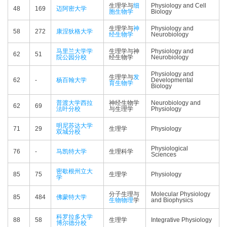
生理学与
细
Physiology and Cell
48
169
迈阿密大学
胞生物学
Biology
生理学与
神
Physiology and
58
272
康涅狄格大学
经生物学
Neurobiology
马里兰大学学
生理学与神
Physiology and
62
51
院公园分校
经生物学
Neurobiology
Physiology and
生理学与
发
62
-
杨百翰大学
Developmental
育生物学
Biology
普渡大学西拉
神经生物学
Neurobiology and
62
69
法叶分校
与生理学
Physiology
明尼苏达大学
71
29
生理学
Physiology
双城分校
Physiological
76
-
马凯特大学
生理科学
Sciences
密歇根州立大
85
75
生理学
Physiology
学
分子生理与
Molecular Physiology
85
484
佛蒙特大学
生物物理
学
and Biophysics
科罗拉多大学
88
58
生理学
Integrative Physiology
博尔德分校