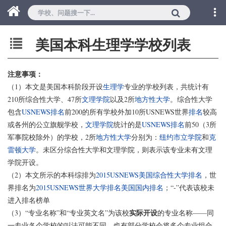
美国本科生理学学校列表
注意事项：
（1）本文是美国本科阶段开设
生理学
专业的学校列表，共统计有
210所综合性大学、47所
文理学院
以及2所
地方性大学
。综合性大学
包含
USNEWS排名
前200的所有学校外加10所USNEWS世界
排名
较高
或各州的公立旗舰学校，
文理学院
统计的是
USNEWS排名
前50（3所
军事院校除外）的学校，2所
地方性大学
分别为：
纽约市立学院
和
克
雷顿大学
。未区分综合性大学和文理学院，则表示该专业未有文理
学院开设。
（2）本文所示的本科综排为
2015USNEWS美国综合性大学排名
，世
界排名为
2015USNEWS世界大学排名美国国内排名
；“-”代表该校未
进入排名榜单
实际开设
（3）“专业名称”和“专业英文名”为该校
的专业名称——同
一专业各个学校的叫法可能不同，也有部分学校会将多个专业组合