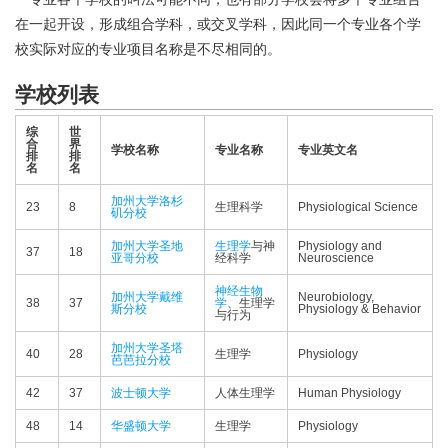
在一起开设，形成组合学科，或交叉学科，因此同一个专业各个学
校实际对应的专业项目名称是不尽相同的。
学校列表
综
世
合
界
学校名称
专业名称
专业英文名
排
排
名
名
加州大学洛杉
23
8
生理科学
Physiological Science
矶分校
加州大学圣地
生理学
与神
Physiology and
37
18
亚哥分校
经科学
Neuroscience
神经生物
加州大学戴维
Neurobiology,
38
37
学
、生理学
斯分校
Physiology & Behavior
与行为
加州大学圣塔
40
28
生理学
Physiology
芭芭拉分校
42
37
波士顿大学
人体生理学
Human Physiology
48
14
华盛顿大学
生理学
Physiology