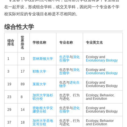
在一起开设，形成组合学科，或交叉学科，因此同一个专业各个学
校实际对应的专业项目名称是不尽相同的。
综合性大学
世
综合
界
学校名称
专业名称
专业英文名
排名
排
名
生态学
与
演化
Ecology and
1
13
普林斯顿大学
生物学
Evolutionary Biology
生态学与
演化
Ecology and
3
17
耶鲁大学
生物学
Evolutionary Biology
生态与
进化生
Ecology and
19
89
莱斯大学
物学
Evolutionary Biology
加州大学洛杉
生态学、行为
Ecology, Behavior,
23
8
矶分校
与进化
and Evolution
密歇根大学安
生态学与
进化
Ecology and
29
14
娜堡分校
生物学
Evolutionary Biology
加州大学圣地
生态学，行为
Ecology, Behavior
37
18
亚哥分校
与进化
and Evolution