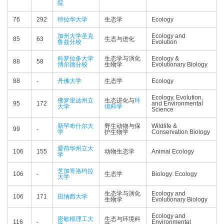
院
76
292
特拉华大学
生态学
Ecology
加州大学圣克
Ecology and
85
63
生态与进化
鲁兹分校
Evolution
科罗拉多大学
生态学与演化
Ecology &
88
58
博尔德分校
生物学
Evolutionary Biology
88
-
丹佛大学
生态学
Ecology
Ecology, Evolution,
佛罗里达州立
生态进化与
环
95
172
and Environmental
大学
境科学
Science
新罕布什尔大
野生动物与保
Wildlife &
99
-
学
护生物学
Conservation Biology
爱荷华州立大
106
155
动物生态学
Animal Ecology
学
芝加哥洛约拉
106
-
生态学
Biology: Ecology
大学
生态学与演化
Ecology and
106
171
田纳西大学
生物学
Evolutionary Biology
Ecology and
密歇根理工大
生态与环境科
116
-
Environmental