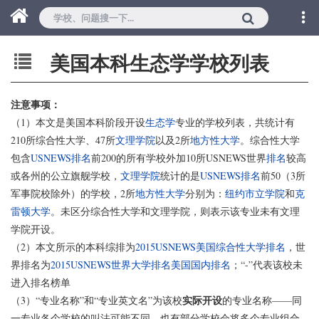
美国本科生态学学校列表
注意事项：
（1）本文是美国本科阶段开设
生态学
专业的学校列表，共统计有
210所综合性大学、47所
文理学院
以及2所
地方性大学
。综合性大学
包含
USNEWS排名
前200的所有学校外加10所USNEWS世界
排名
较高
或各州的公立旗舰学校，
文理学院
统计的是
USNEWS排名
前50（3所
军事院校除外）的学校，2所
地方性大学
分别为：
纽约市立学院
和
克
雷顿大学
。未区分综合性大学和文理学院，则表示该专业未有文理
学院开设。
（2）本文所示的本科综排为
2015USNEWS美国综合性大学排名
，世
界排名为
2015USNEWS世界大学排名美国国内排名
；“-”代表该校未
进入排名榜单
实际开设
（3）“专业名称”和“专业英文名”为该校
的专业名称——同
一专业各个学校的叫法可能不同，也有部分学校会将多个专业组合