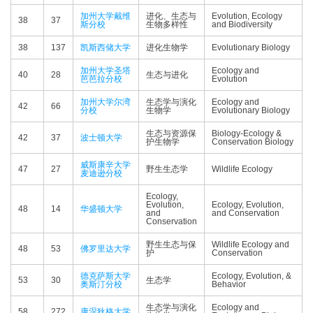
加州大学戴维
进化、生态与
Evolution, Ecology
38
37
斯分校
生物多样性
and Biodiversity
38
137
凯斯西储大学
进化生物学
Evolutionary Biology
加州大学圣塔
Ecology and
40
28
生态与进化
芭芭拉分校
Evolution
加州大学尔湾
生态学与演化
Ecology and
42
66
分校
生物学
Evolutionary Biology
生态与资源保
Biology-Ecology &
42
37
波士顿大学
护生物学
Conservation Biology
威斯康辛大学
47
27
野生生态学
Wildlife Ecology
麦迪逊分校
Ecology,
Evolution,
Ecology, Evolution,
48
14
华盛顿大学
and
and Conservation
Conservation
野生生态与保
Wildlife Ecology and
48
53
佛罗里达大学
护
Conservation
德克萨斯大学
Ecology, Evolution, &
53
30
生态学
奥斯汀分校
Behavior
生态学与演化
Ecology and
58
272
康涅狄格大学