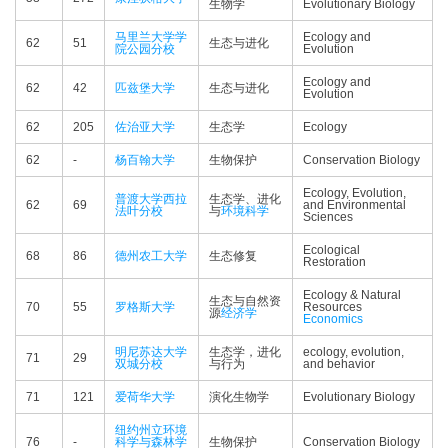
生物学
Evolutionary Biology
马里兰大学学
Ecology and
62
51
生态与进化
院公园分校
Evolution
Ecology and
62
42
匹兹堡大学
生态与进化
Evolution
62
205
佐治亚大学
生态学
Ecology
62
-
杨百翰大学
生物保护
Conservation Biology
Ecology, Evolution,
普渡大学西拉
生态学、进化
62
69
and Environmental
法叶分校
与
环境科学
Sciences
Ecological
68
86
德州农工大学
生态修复
Restoration
Ecology & Natural
生态与自然资
70
55
罗格斯大学
Resources
源
经济学
Economics
明尼苏达大学
生态学，进化
ecology, evolution,
71
29
双城分校
与行为
and behavior
71
121
爱荷华大学
演化生物学
Evolutionary Biology
纽约州立环境
76
-
科学与森林学
生物保护
Conservation Biology