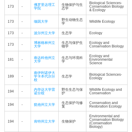
Biological Sciences-
佛罗里达理工
生物保护与生
173
-
Conservation Biology
学院
态学
& Ecology
野生动物生态
173
-
缅因大学
Wildlife Ecology
学
173
-
波尔州立大学
生态学
Ecology
博林格林州立
生态与保护生
Ecology and
173
-
大学
物学
Conservation Biology
Ecology and
南达科他州立
生态与环境科
181
-
Environmental
大学
学
Science
南伊利诺伊大
Biological Sciences-
189
-
学卡本代尔分
生态学
Ecology
校
内华达大学雷
野生生态与保
Wildlife Ecology and
194
-
诺分校
护
Conservation
生态保护与修
Conservation and
194
-
犹他州立大学
复
Restoration Ecology
Environmental and
Conservation Biology
194
-
肯特州立大学
生物保护
(Conservation
Biology)