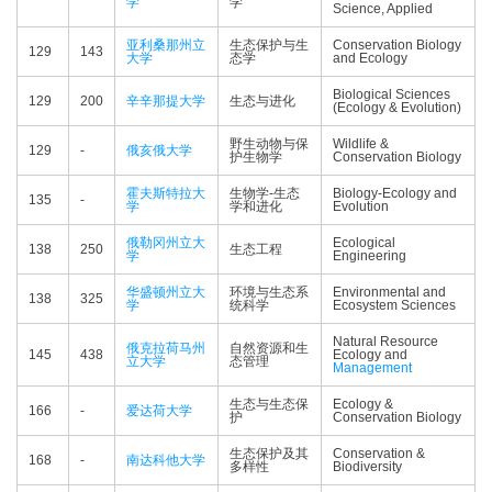
学
学
Science, Applied
亚利桑那州立
生态保护与生
Conservation Biology
129
143
大学
态学
and Ecology
Biological Sciences
129
200
辛辛那提大学
生态与进化
(Ecology & Evolution)
野生动物与保
Wildlife &
129
-
俄亥俄大学
护生物学
Conservation Biology
霍夫斯特拉大
生物学-生态
Biology-Ecology and
135
-
学
学和进化
Evolution
俄勒冈州立大
Ecological
138
250
生态工程
学
Engineering
华盛顿州立大
环境与生态系
Environmental and
138
325
学
统科学
Ecosystem Sciences
Natural Resource
俄克拉荷马州
自然资源和生
145
438
Ecology and
立大学
态管理
Management
生态与生态保
Ecology &
166
-
爱达荷大学
护
Conservation Biology
生态保护及其
Conservation &
168
-
南达科他大学
多样性
Biodiversity