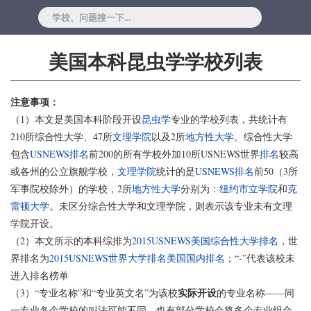
美国本科昆虫学学校列表
注意事项：
（1）本文是美国本科阶段开设
昆虫学
专业的学校列表，共统计有
210所综合性大学、47所
文理学院
以及2所
地方性大学
。综合性大学
包含
USNEWS排名
前200的所有学校外加10所USNEWS世界
排名
较高
或各州的公立旗舰学校，
文理学院
统计的是
USNEWS排名
前50（3所
军事院校除外）的学校，2所
地方性大学
分别为：
纽约市立学院
和
克
雷顿大学
。未区分综合性大学和文理学院，则表示该专业未有文理
学院开设。
（2）本文所示的本科综排为
2015USNEWS美国综合性大学排名
，世
界排名为
2015USNEWS世界大学排名美国国内排名
；“-”代表该校未
进入排名榜单
实际开设
（3）“专业名称”和“专业英文名”为该校
的专业名称——同
一专业各个学校的叫法可能不同，也有部分学校会将多个专业组合