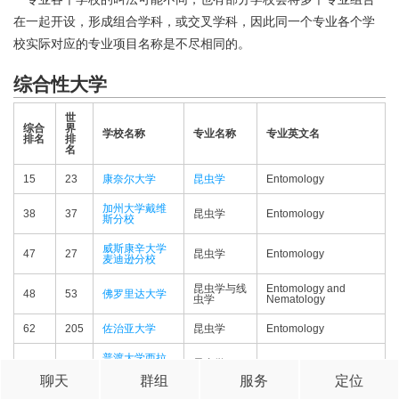
在一起开设，形成组合学科，或交叉学科，因此同一个专业各个学
校实际对应的专业项目名称是不尽相同的。
综合性大学
世
综合
界
学校名称
专业名称
专业英文名
排名
排
名
15
23
康奈尔大学
昆虫学
Entomology
加州大学戴维
38
37
昆虫学
Entomology
斯分校
威斯康辛大学
47
27
昆虫学
Entomology
麦迪逊分校
昆虫学与线
Entomology and
48
53
佛罗里达大学
虫学
Nematology
62
205
佐治亚大学
昆虫学
Entomology
普渡大学西拉
62
69
昆虫学
Entomology
法叶分校
聊天
群组
服务
定位
68
86
德州农工大学
昆虫学
Entomology