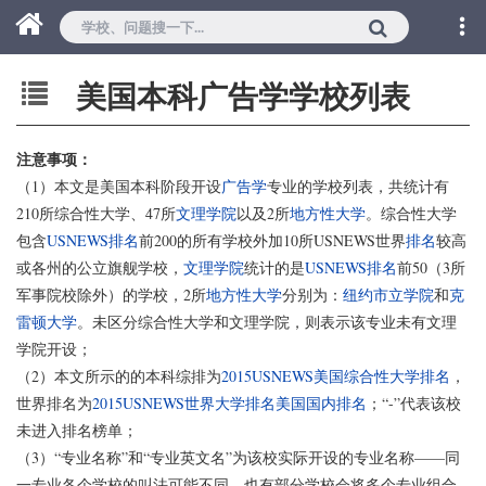
美国本科广告学学校列表
注意事项：
（1）本文是美国本科阶段开设
广告学
专业的学校列表，共统计有
210所综合性大学、47所
文理学院
以及2所
地方性大学
。综合性大学
包含
USNEWS排名
前200的所有学校外加10所USNEWS世界
排名
较高
或各州的公立旗舰学校，
文理学院
统计的是
USNEWS排名
前50（3所
军事院校除外）的学校，2所
地方性大学
分别为：
纽约市立学院
和
克
雷顿大学
。未区分综合性大学和文理学院，则表示该专业未有文理
学院开设；
（2）本文所示的的本科综排为
2015USNEWS美国综合性大学排名
，
世界排名为
2015USNEWS世界大学排名美国国内排名
；“-”代表该校
未进入排名榜单；
（3）“专业名称”和“专业英文名”为该校实际开设的专业名称——同
一专业各个学校的叫法可能不同，也有部分学校会将多个专业组合