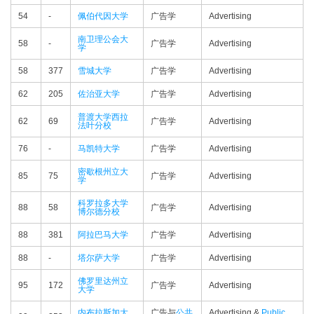
54
-
佩伯代因大学
广告学
Advertising
南卫理公会大
58
-
广告学
Advertising
学
58
377
雪城大学
广告学
Advertising
62
205
佐治亚大学
广告学
Advertising
普渡大学西拉
62
69
广告学
Advertising
法叶分校
76
-
马凯特大学
广告学
Advertising
密歇根州立大
85
75
广告学
Advertising
学
科罗拉多大学
88
58
广告学
Advertising
博尔德分校
88
381
阿拉巴马大学
广告学
Advertising
88
-
塔尔萨大学
广告学
Advertising
佛罗里达州立
95
172
广告学
Advertising
大学
内布拉斯加大
广告与
公共
Advertising &
Public