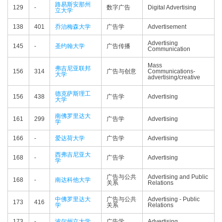
路易斯安那州
129
-
数字广告
Digital Advertising
立大学
138
401
乔治梅森大学
广告学
Advertisement
Advertising
145
-
圣约翰大学
广告传播
Communication
Mass
弗吉尼亚联邦
156
314
广告与创意
Communications-
大学
advertising/creative
德克萨斯理工
156
438
广告学
Advertising
大学
南佛罗里达大
161
299
广告学
Advertising
学
166
-
爱达荷大学
广告学
Advertising
西弗吉尼亚大
168
-
广告学
Advertising
学
广告与公共
Advertising and Public
168
-
南达科他大学
关系
Relations
中佛罗里达大
广告与公共
Advertising - Public
173
416
学
关系
Relations
173
-
波尔州立大学
广告学
Advertising