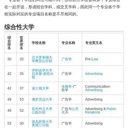
在一起开设，形成组合学科，或交叉学科，因此同一个专业各个学
校实际对应的专业项目名称是不尽相同的。
综合性大学
综
世
合
界
学校名称
专业名称
专业英文名
排
排
名
名
北卡罗来纳大
30
32
广告学
Pre-
Law
学教堂山分校
伊利诺伊大学
42
35
厄本那-香槟分
广告学
Advertising
校
传播学
-广
Communication-
42
37
波士顿大学
告学
Advertising
48
53
佛罗里达大学
广告学
Advertising
宾州州立大学
广告与
公共
Advertising &
Public
48
52
公园分校
关系
Relations
德克萨斯大学
53
30
广告学
Advertising
奥斯汀分校