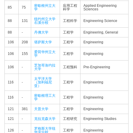
密歇根州立大
应用工程
Applied Engineering
85
75
学
科学
Sciences
纽约州立大学
88
131
工程科学
Engineering Science
石溪分校
88
-
丹佛大学
工程学
Engineering, General
106
208
堪萨斯大学
工程学
Engineering
爱荷华州立大
106
155
工程学
Engineering
学
芝加哥洛约拉
106
-
工程预科
Pre-Engineering
大学
太平洋大学
116
-
（加利福尼
工程学
Engineering
亚）
密歇根理工大
116
-
工程学
Engineering
学
121
381
天普大学
工程学
Engineering
121
-
克拉克森大学
工程研究
Engineering Studies
罗格斯大学纽
126
-
工程学
Engineering
华克分校