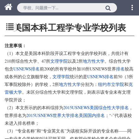
美国本科工程学专业学校列表
注意事项：
（1）本文是美国本科阶段开设工程学专业的学校列表，共统计有
210所综合性大学、47所
文理学院
以及2所
地方性大学
。综合性大学
包含
USNEWS排名
前200的所有学校外加10所USNEWS世界
排名
较高
或各州的公立旗舰学校，
文理学院
统计的是
USNEWS排名
前50（3所
军事院校除外）的学校，2所
地方性大学
分别为：
纽约市立学院
和
克
雷顿大学
。未区分综合性大学和文理学院，则表示该专业未有文理
学院开设；
（2）本文所示的的本科综排为
2015USNEWS美国综合性大学排名
，
世界排名为
2015USNEWS世界大学排名美国国内排名
；“-”代表该校
未进入排名榜单；
（3）“专业名称”和“专业英文名”为该校实际开设的专业名称——同
一专业各个学校的叫法可能不同，也有部分学校会将多个专业组合