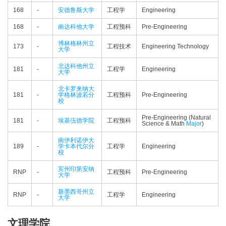
168
-
安德鲁斯大学
工程学
Engineering
168
-
南达科他大学
工程预科
Pre-Engineering
博林格林州立
173
-
工程技术
Engineering Technology
大学
北达科他州立
181
-
工程学
Engineering
大学
北卡罗来纳大
181
-
学格林波若分
工程预科
Pre-Engineering
校
Pre-Engineering (Natural
181
-
埃基伍德学院
工程预科
Science & Math
Major
)
南伊利诺伊大
189
-
学卡本代尔分
工程学
Engineering
校
宾州印第安纳
RNP
-
工程预科
Pre-Engineering
大学
新墨西哥州立
RNP
-
工程学
Engineering
大学
文理学院