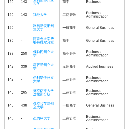
亚利桑那州立
129
143
商学
Business
大学
Business
129
143
犹他大学
工商管理
Administration
路易斯安那州
129
-
一般商学
General Business
立大学
阿肯色大学费
135
-
商学
General Business
耶特维尔分校
俄勒冈州立大
Business
138
250
商业管理
学
Administration
堪萨斯州立大
142
339
应用商学
Applied business
学
伊利诺伊州立
Business
142
-
工商管理
大学
Administration
德克萨斯大学
Business
145
265
工商管理
达拉斯分校
Administration
俄克拉荷马州
145
438
一般商学
General Business
立大学
Business
145
-
圣约翰大学
工商管理
Administration