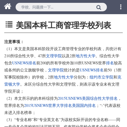
美国本科工商管理学校列表
注意事项：
（1）本文是美国本科阶段开设工商管理专业的学校列表，共统计有
210所综合性大学、47所
文理学院
以及2所
地方性大学
。综合性大学
包含
USNEWS排名
前200的所有学校外加10所USNEWS世界
排名
较高
或各州的公立旗舰学校，
文理学院
统计的是
USNEWS排名
前50（3所
军事院校除外）的学校，2所
地方性大学
分别为：
纽约市立学院
和
克
雷顿大学
。未区分综合性大学和文理学院，则表示该专业未有文理
学院开设；
（2）本文所示的的本科综排为
2015USNEWS美国综合性大学排名
，
世界排名为
2015USNEWS世界大学排名美国国内排名
；“-”代表该校
未进入排名榜单；
（3）“专业名称”和“专业英文名”为该校实际开设的专业名称——同
一专业各个学校的叫法可能不同，也有部分学校会将多个专业组合