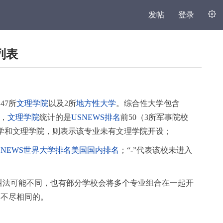
发帖
登录
列表
47所
文理学院
以及2所
地方性大学
。综合性大学包含
，
文理学院
统计的是
USNEWS排名
前50（3所军事院校
学和文理学院，则表示该专业未有文理学院开设；
5USNEWS世界大学排名美国国内排名
；“-”代表该校未进入
的叫法可能不同，也有部分学校会将多个专业组合在一起开
是不尽相同的。