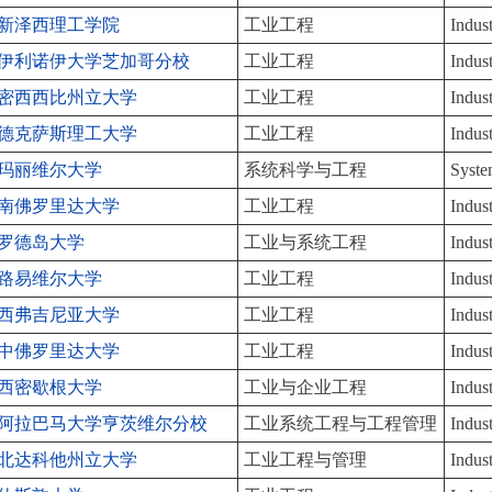
新泽西理工学院
工业工程
Indus
伊利诺伊大学芝加哥分校
工业工程
Indus
密西西比州立大学
工业工程
Indus
德克萨斯理工大学
工业工程
Indus
玛丽维尔大学
系统科学与工程
Syste
南佛罗里达大学
工业工程
Indus
罗德岛大学
工业与系统工程
Indus
路易维尔大学
工业工程
Indus
西弗吉尼亚大学
工业工程
Indus
中佛罗里达大学
工业工程
Indus
西密歇根大学
工业与企业工程
Indus
阿拉巴马大学亨茨维尔分校
工业系统工程与工程管理
Indus
北达科他州立大学
工业工程与管理
Indus