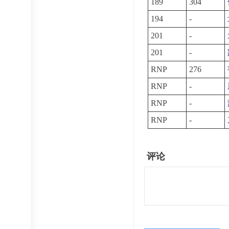
189
304
194
-
201
-
201
-
RNP
276
RNP
-
RNP
-
RNP
-
评论