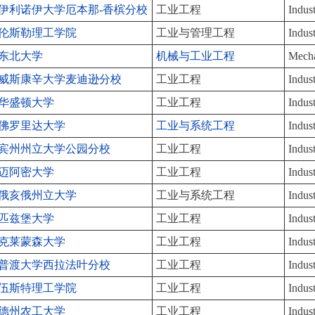
伊利诺伊大学厄本那-香槟分校
工业工程
Indus
伦斯勒理工学院
工业与管理工程
Indus
东北大学
机械与工业工程
Mecha
威斯康辛大学麦迪逊分校
工业工程
Indus
华盛顿大学
工业工程
Indus
佛罗里达大学
工业与系统工程
Indus
宾州州立大学公园分校
工业工程
Indus
迈阿密大学
工业工程
Indus
俄亥俄州立大学
工业与系统工程
Indus
匹兹堡大学
工业工程
Indus
克莱蒙森大学
工业工程
Indus
普渡大学西拉法叶分校
工业工程
Indus
伍斯特理工学院
工业工程
Indus
德州农工大学
工业工程
Indus