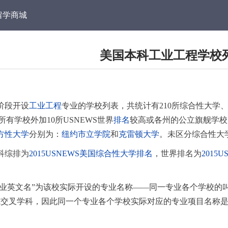
留学商城
美国本科工业工程学校
阶段开设
工业工程
专业的学校列表，共统计有210所综合性大学、
的所有学校外加10所USNEWS世界
排名
较高或各州的公立旗舰学校
方性大学
分别为：
纽约市立学院
和
克雷顿大学
。未区分综合性大
科综排为
2015USNEWS美国综合性大学排名
，世界排名为
201
“专业英文名”为该校实际开设的专业名称——同一专业各个学校
或交叉学科，因此同一个专业各个学校实际对应的专业项目名称