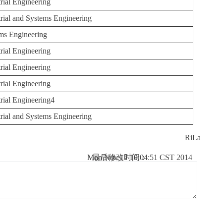
trial Engineering
trial and Systems Engineering
ms Engineering
trial Engineering
trial Engineering
trial Engineering
trial Engineering4
trial and Systems Engineering
RiLa
Mon Nov 17 10:04:51 CST 2014
最后修改时间：