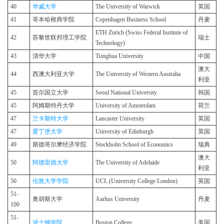
40
华威大学
The University of Warwick
英国
41
哥本哈根商学院
Copenhagen Business School
丹麦
ETH Zurich (Swiss Federal Institute of
42
苏黎世联邦理工学院
瑞士
Technology)
43
清华大学
Tsinghua University
中国
澳大
44
西澳大利亚大学
The University of Western Australia
利亚
45
首尔国立大学
Seoul National University
韩国
45
阿姆斯特丹大学
University of Amsterdam
荷兰
47
兰卡斯特大学
Lancaster University
英国
47
爱丁堡大学
University of Edinburgh
英国
49
斯德哥尔摩经济学院
Stockholm School of Economics
瑞典
澳大
50
阿德雷德大学
The University of Adelaide
利亚
50
伦敦大学学院
UCL (University College London)
英国
51-
奥胡斯大学
Aarhus University
丹麦
100
51-
波士顿学院
Boston College
美国