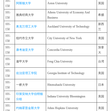
101-
阿斯顿大学
Aston University
英国
150
101-
Athens University of Economy And
雅典经商大学
希腊
150
Business
101-
新西
奥克兰理工大学
Auckland University of Technology
150
兰
101-
纽约市立大学
City University of New York
美国
150
101-
加拿
康考迪亚大学
Concordia University
150
大
101-
逢甲大学
Feng Chia University
台湾
150
101-
佐治亚理工学院
Georgia Institute of Technology
美国
150
101-
一桥大学
Hitotsubashi University
日本
150
101-
印第安纳大学伯明顿
Indiana University Bloomington
美国
150
分校
101-
约翰霍普金斯大学
Johns Hopkins University
美国
150