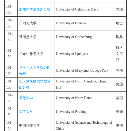
101-
加州大学戴维斯分校
University of California, Davis
美国
150
101-
日内瓦大学
University of Geneva
瑞士
150
101-
哥德堡大学
University of Gothenburg
瑞典
150
斯洛
101-
卢布尔雅那大学
University of Ljubljana
文尼
150
亚
101-
马里兰大学学院公园
University of Maryland, College Park
美国
150
分校
101-
北卡罗来纳大学教堂
University of North Carolina, Chapel
美国
150
山分校
Hill
101-
圣母大学
University of Notre Dame
美国
150
101-
雷丁大学
University of Reading
英国
150
101-
University of Science and Technology of
中国科技大学
中国
150
China