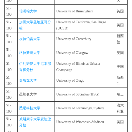
100
大
51-
伯明翰大学
University of Birmingham
英国
100
51-
加州大学圣地亚哥分
University of California, San Diego
美国
100
校
(UCSD)
51-
新西
坎特伯雷大学
University of Canterbury
100
兰
51-
格拉斯哥大学
University of Glasgow
英国
100
51-
伊利诺伊大学厄本那-
University of Illinois at Urbana-
美国
100
香槟分校
Champaign
51-
新西
奥塔戈大学
University of Otago
100
兰
51-
圣加仑大学
University of St Gallen (HSG)
瑞士
100
51-
澳大
悉尼科技大学
University of Technology, Sydney
100
利亚
51-
威斯康辛大学麦迪逊
University of Wisconsin-Madison
美国
100
分校