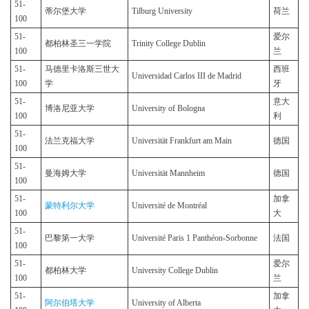
51-
蒂尔堡大学
Tilburg University
荷兰
100
51-
爱尔
都柏林圣三一学院
Trinity College Dublin
100
兰
51-
马德里卡洛斯三世大
西班
Universidad Carlos III de Madrid
100
学
牙
51-
意大
博洛尼亚大学
University of Bologna
100
利
51-
法兰克福大学
Universität Frankfurt am Main
德国
100
51-
曼海姆大学
Universität Mannheim
德国
100
51-
加拿
蒙特利尔大学
Université de Montréal
100
大
51-
巴黎第一大学
Université Paris 1 Panthéon-Sorbonne
法国
100
51-
爱尔
都柏林大学
University College Dublin
100
兰
51-
加拿
阿尔伯塔大学
University of Alberta