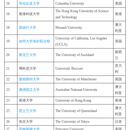
16
哥伦比亚大学
Columbia University
美国
The Hong Kong University of Science
16
香港科技大学
香港
and Technology
澳大
18
莫纳什大学
Monash University
利亚
University of California, Los Angeles
19
加州大学洛杉矶分校
美国
(UCLA)
新西
20
奥克兰大学
The University of Auckland
兰
意大
21
博科尼大学
Università Bocconi
利
22
曼彻斯特大学
The University of Manchester
英国
澳大
23
澳洲国立大学
Australian National University
利亚
23
香港大学
University of Hong Kong
香港
澳大
25
昆士兰大学
The University of Queensland
利亚
26
东京大学
The University of Tokyo
日本
27
普林斯顿大学
Princeton University
美国