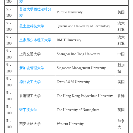
100
校
51-
普渡大学西拉法叶分
Purdue University
美国
100
校
51-
澳大
昆士兰科技大学
Queensland University of Technology
100
利亚
51-
澳大
皇家墨尔本理工大学
RMIT University
100
利亚
51-
上海交通大学
Shanghai Jiao Tong University
中国
100
51-
新加
新加坡管理大学
Singapore Management University
100
坡
51-
德州农工大学
Texas A&M University
美国
100
51-
香港理工大学
The Hong Kong Polytechnic University
香港
100
51-
诺丁汉大学
The University of Nottingham
英国
100
51-
加拿
西安大略大学
Western University
100
大