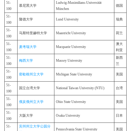
51-
Ludwig-Maximilians-Universität
慕尼黑大学
德国
100
München
51-
隆德大学
Lund University
瑞典
100
51-
马斯特里赫特大学
Maastricht University
荷兰
100
51-
澳大
麦考瑞大学
Macquarie University
100
利亚
51-
新西
梅西大学
Massey University
100
兰
51-
密歇根州立大学
Michigan State University
美国
100
51-
国立台湾大学
National Taiwan University (NTU)
台湾
100
51-
俄亥俄州立大学
Ohio State University
美国
100
51-
大阪大学
Osaka University
日本
100
51-
宾州州立大学公园分
Pennsylvania State University
美国