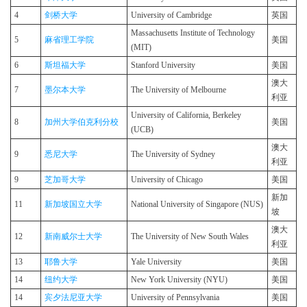
4
剑桥大学
University of Cambridge
英国
Massachusetts Institute of Technology
5
麻省理工学院
美国
(MIT)
6
斯坦福大学
Stanford University
美国
澳大
7
墨尔本大学
The University of Melbourne
利亚
University of California, Berkeley
8
加州大学伯克利分校
美国
(UCB)
澳大
9
悉尼大学
The University of Sydney
利亚
9
芝加哥大学
University of Chicago
美国
新加
11
新加坡国立大学
National University of Singapore (NUS)
坡
澳大
12
新南威尔士大学
The University of New South Wales
利亚
13
耶鲁大学
Yale University
美国
14
纽约大学
New York University (NYU)
美国
14
宾夕法尼亚大学
University of Pennsylvania
美国