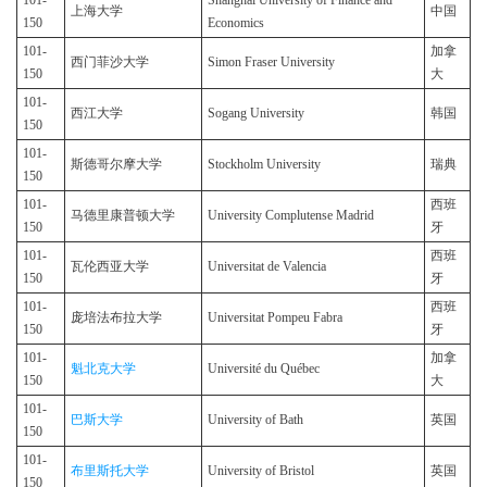
101-
Shanghai University of Finance and
上海大学
中国
150
Economics
101-
加拿
西门菲沙大学
Simon Fraser University
150
大
101-
西江大学
Sogang University
韩国
150
101-
斯德哥尔摩大学
Stockholm University
瑞典
150
101-
西班
马德里康普顿大学
University Complutense Madrid
150
牙
101-
西班
瓦伦西亚大学
Universitat de Valencia
150
牙
101-
西班
庞培法布拉大学
Universitat Pompeu Fabra
150
牙
101-
加拿
魁北克大学
Université du Québec
150
大
101-
巴斯大学
University of Bath
英国
150
101-
布里斯托大学
University of Bristol
英国
150