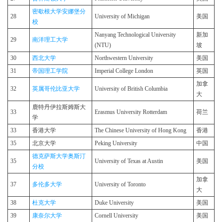
密歇根大学安娜堡分
28
University of Michigan
美国
校
Nanyang Technological University
新加
29
南洋理工大学
(NTU)
坡
30
西北大学
Northwestern University
美国
31
帝国理工学院
Imperial College London
英国
加拿
32
英属哥伦比亚大学
University of British Columbia
大
鹿特丹伊拉斯姆斯大
33
Erasmus University Rotterdam
荷兰
学
33
香港大学
The Chinese University of Hong Kong
香港
35
北京大学
Peking University
中国
德克萨斯大学奥斯汀
35
University of Texas at Austin
美国
分校
加拿
37
多伦多大学
University of Toronto
大
38
杜克大学
Duke University
美国
39
康奈尔大学
Cornell University
美国