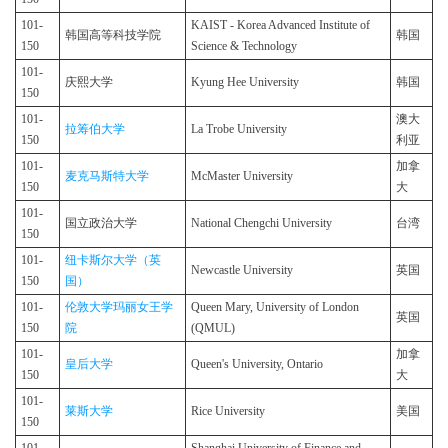
101-
KAIST - Korea Advanced Institute of
韩国高等科技学院
韩国
150
Science & Technology
101-
庆熙大学
Kyung Hee University
韩国
150
101-
澳大
拉筹伯大学
La Trobe University
150
利亚
101-
加拿
麦克马斯特大学
McMaster University
150
大
101-
国立政治大学
National Chengchi University
台湾
150
101-
纽卡斯尔大学（英
Newcastle University
英国
150
国）
101-
伦敦大学玛丽女王学
Queen Mary, University of London
英国
150
院
(QMUL)
101-
加拿
皇后大学
Queen's University, Ontario
150
大
101-
莱斯大学
Rice University
美国
150