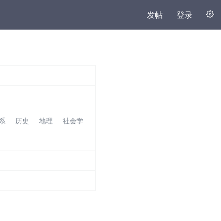
发帖
登录
系
历史
地理
社会学