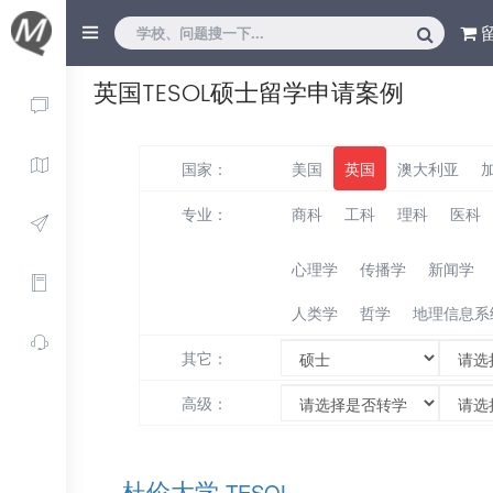
英国TESOL硕士留学申请案例
国家：
美国
英国
澳大利亚
专业：
商科
工科
理科
医科
心理学
传播学
新闻学
人类学
哲学
地理信息系
其它：
高级：
杜伦大学
TESOL