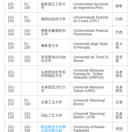
101-
51-
秘鲁国立工程大
Universidad Nacional
秘鲁
150
100
学
de Ingeniería Peru
101-
51-
Universidade Federal
塞阿拉联邦大学
巴西
150
100
do Ceará (UFC)
101-
101-
弗鲁米嫩塞联邦
Universidade Federal
巴西
150
150
大学
Fluminense
101-
51-
Università degli Studi
意大
佩鲁贾大学
150
100
di Perugia
利
101-
101-
突尼斯埃尔马纳
Université de Tunis El
突尼
150
150
尔大学
Manar
斯
Universiti Malaysia
101-
马来西亚彭亨苏
马来
Pahang Al - Sultan
150
丹阿都拉大学
西亚
Abdullah (UMPSA)
101-
马来西亚沙巴大
Universiti Malaysia
马来
150
学
Sabah (UMS)
西亚
101-
51-
Universiti Teknologi
文莱工业大学
文莱
150
100
Brunei
101-
101-
Universiti Teknologi
马来
玛拉工艺大学
150
150
MARA - UiTM
西亚
101-
101-
阿拉斯加大学费
University of Alaska
美国
150
150
尔班克斯分校
Fairbanks