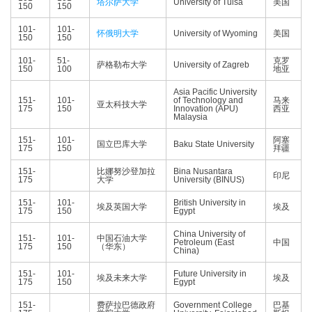
塔尔萨大学
University of Tulsa
美国
150
150
101-
101-
怀俄明大学
University of Wyoming
美国
150
150
101-
51-
克罗
萨格勒布大学
University of Zagreb
150
100
地亚
Asia Pacific University
151-
101-
of Technology and
马来
亚太科技大学
175
150
Innovation (APU)
西亚
Malaysia
151-
101-
阿塞
国立巴库大学
Baku State University
175
150
拜疆
151-
比娜努沙登加拉
Bina Nusantara
印尼
175
大学
University (BINUS)
151-
101-
British University in
埃及英国大学
埃及
175
150
Egypt
China University of
151-
101-
中国石油大学
Petroleum (East
中国
175
150
（华东）
China)
151-
101-
Future University in
埃及未来大学
埃及
175
150
Egypt
151-
费萨拉巴德政府
Government College
巴基