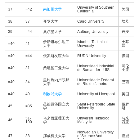
University of Southern
37
=42
南加州大学
美国
California
38
37
开罗大学
Cairo University
埃及
39
=44
奥尔堡大学
Aalborg University
丹麦
伊斯坦布尔理工
Istanbul Technical
土耳
=40
41
大学
University
其
=40
=44
俄罗斯友谊大学
RUDN University
俄国
Universidad Industrial
哥伦
=40
31
桑坦德工业大学
de Santander - UIS
比亚
里约热内卢联邦
Universidade Federal
=40
34
巴西
大学
do Rio de Janeiro
=40
49
利物浦大学
University of Liverpool
英国
圣彼得堡国立大
Saint Petersburg State
俄罗
45
=35
学
University
斯
51-
马来西亚理工大
Universiti Teknologi
马来
46
100
学
Malaysia
西亚
Norwegian University
47
38
挪威科技大学
of Science And
挪威