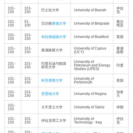
101-
101-
伊拉
巴士拉大学
University of Basrah
150
150
克
101-
51-
塞尔
贝尔格
莱德大学
University of Belgrade
150
100
维亚
101-
101-
布拉德福德大学
University of Bradford
英国
150
150
101-
101-
University of Cyprus
塞浦
塞浦路斯大学
150
150
(UCY)
路斯
University of
101-
101-
印度石油与能源
Petroleum and Energy
印度
150
150
研究大学
Studies (UPES)
101-
101-
University of
朴茨茅斯大学
英国
150
150
Portsmouth
101-
101-
加拿
里贾纳大学
University of Regina
150
150
大
101-
大不里士大学
University of Tabriz
伊朗
150
101-
101-
University of
伊拉
伊拉克理工大学
150
150
Technology - Iraq
克
101-
101-