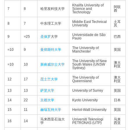
Khalifa University of
阿联
7
8
哈里发科技大学
Science and
酋
Technology
Middle East Technical
土耳
8
7
中东理工大学
University
其
Universidade de São
9
=25
圣保罗
大学
巴西
Paulo
The University of
=10
9
曼彻斯特大学
英国
Manchester
The University of New
澳大
=10
10
新南威尔士大学
South Wales (UNSW
利亚
Sydney)
The University of
澳大
12
17
昆士兰大学
Queensland
利亚
13
13
萨里大学
University of Surrey
英国
14
22
京都大学
Kyoto University
日本
15
11
赫瑞瓦特大学
Heriot-Watt University
英国
马来西亚石油大
Universiti Teknologi
马来
16
14
学
PETRONAS (UTP)
西亚