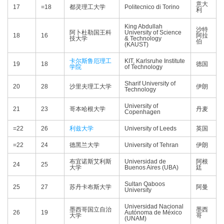
意大
17
=18
都灵理工大学
Politecnico di Torino
利
King Abdullah
沙特
阿卜杜勒国王科
University of Science
18
16
阿拉
技大学
& Technology
伯
(KAUST)
卡尔斯鲁厄理工
KIT, Karlsruhe Institute
19
18
德国
学院
of Technology
Sharif University of
20
28
沙里夫理工大学
伊朗
Technology
University of
21
23
哥本哈根大学
丹麦
Copenhagen
=22
26
利兹大学
University of Leeds
英国
=22
24
德黑兰大学
University of Tehran
伊朗
布宜诺斯艾利斯
Universidad de
阿根
24
25
大学
Buenos Aires (UBA)
廷
Sultan Qaboos
25
27
苏丹卡布斯大学
阿曼
University
Universidad Nacional
墨西哥国立自治
墨西
26
19
Autónoma de México
大学
哥
(UNAM)