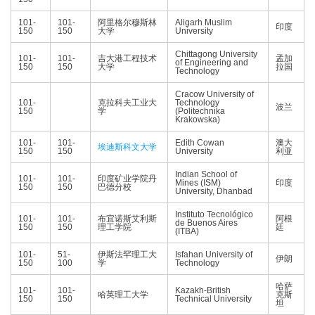
101-
101-
阿里格尔穆斯林
Aligarh Muslim
印度
150
150
大学
University
Chittagong University
101-
101-
吉大港工程技术
孟加
of Engineering and
150
150
大学
拉国
Technology
Cracow University of
101-
克拉科夫工业大
Technology
波兰
150
学
(Politechnika
Krakowska)
101-
101-
Edith Cowan
澳大
埃迪斯科文大学
150
150
University
利亚
Indian School of
101-
101-
印度矿业学院丹
Mines (ISM)
印度
150
150
巴德分校
University, Dhanbad
Instituto Tecnológico
101-
101-
布宜诺斯艾利斯
阿根
de Buenos Aires
150
150
理工学院
廷
(ITBA)
101-
51-
伊斯法罕理工大
Isfahan University of
伊朗
150
100
学
Technology
哈萨
101-
101-
Kazakh-British
哈英理工大学
克斯
150
150
Technical University
坦