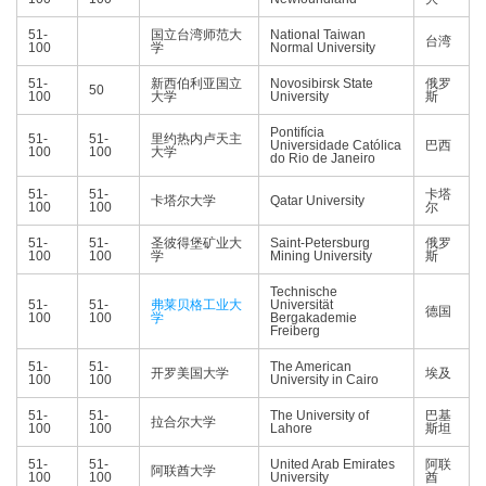
51-
国立台湾师范大
National Taiwan
台湾
100
学
Normal University
51-
新西伯利亚国立
Novosibirsk State
俄罗
50
100
大学
University
斯
Pontifícia
51-
51-
里约热内卢天主
Universidade Católica
巴西
100
100
大学
do Rio de Janeiro
51-
51-
卡塔
卡塔尔大学
Qatar University
100
100
尔
51-
51-
圣彼得堡矿业大
Saint-Petersburg
俄罗
100
100
学
Mining University
斯
Technische
51-
51-
弗莱贝格工业大
Universität
德国
100
100
学
Bergakademie
Freiberg
51-
51-
The American
开罗美国大学
埃及
100
100
University in Cairo
51-
51-
The University of
巴基
拉合尔大学
100
100
Lahore
斯坦
51-
51-
United Arab Emirates
阿联
阿联酋大学
100
100
University
酋