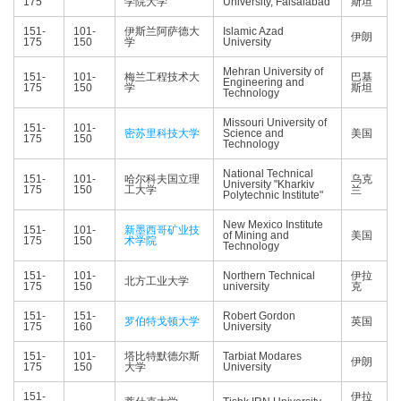
175
学院大学
University, Faisalabad
斯坦
151-
101-
伊斯兰阿萨德大
Islamic Azad
伊朗
175
150
学
University
Mehran University of
151-
101-
梅兰工程技术大
巴基
Engineering and
175
150
学
斯坦
Technology
Missouri University of
151-
101-
密苏里科技大学
Science and
美国
175
150
Technology
National Technical
151-
101-
哈尔科夫国立理
乌克
University "Kharkiv
175
150
工大学
兰
Polytechnic Institute"
New Mexico Institute
151-
101-
新墨西哥矿业技
of Mining and
美国
175
150
术学院
Technology
151-
101-
Northern Technical
伊拉
北方工业大学
175
150
university
克
151-
151-
Robert Gordon
罗伯特戈顿大学
英国
175
160
University
151-
101-
塔比特默德尔斯
Tarbiat Modares
伊朗
175
150
大学
University
151-
伊拉