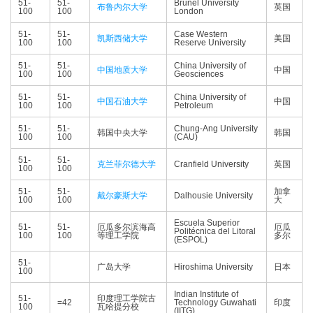
51-
51-
Brunel University
布鲁内尔大学
英国
100
100
London
51-
51-
Case Western
凯斯西储大学
美国
100
100
Reserve University
51-
51-
China University of
中国地质大学
中国
100
100
Geosciences
51-
51-
China University of
中国石油大学
中国
100
100
Petroleum
51-
51-
Chung-Ang University
韩国中央大学
韩国
100
100
(CAU)
51-
51-
克兰菲尔德大学
Cranfield University
英国
100
100
51-
51-
加拿
戴尔豪斯大学
Dalhousie University
100
100
大
Escuela Superior
51-
51-
厄瓜多尔滨海高
厄瓜
Politécnica del Litoral
100
100
等理工学院
多尔
(ESPOL)
51-
广岛大学
Hiroshima University
日本
100
Indian Institute of
51-
印度理工学院古
=42
Technology Guwahati
印度
100
瓦哈提分校
(IITG)