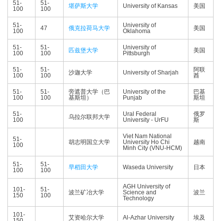
51-
51-
堪萨斯大学
University of Kansas
美国
100
100
51-
University of
47
俄克拉荷马大学
美国
100
Oklahoma
51-
51-
University of
匹兹堡大学
美国
100
100
Pittsburgh
51-
51-
阿联
沙迦大学
University of Sharjah
100
100
酋
51-
51-
旁遮普大学（巴
University of the
巴基
100
100
基斯坦）
Punjab
斯坦
51-
Ural Federal
俄罗
乌拉尔联邦大学
100
University - UrFU
斯
Viet Nam National
51-
胡志明国立大学
University Ho Chi
越南
100
Minh City (VNU-HCM)
51-
51-
早稻田大学
Waseda University
日本
100
100
AGH University of
101-
51-
波兰矿冶大学
Science and
波兰
150
100
Technology
101-
艾资哈尔大学
Al-Azhar University
埃及
150