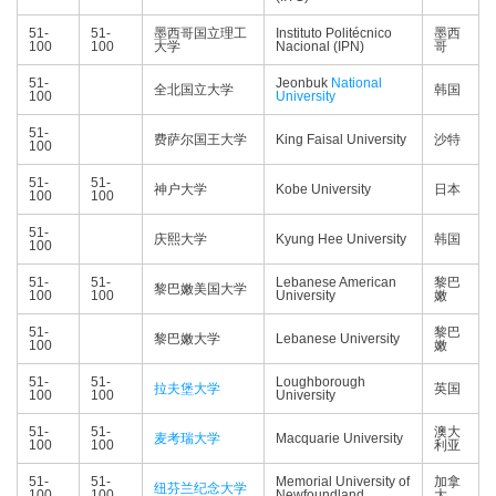
51-
51-
墨西哥国立理工
Instituto Politécnico
墨西
100
100
大学
Nacional (IPN)
哥
51-
Jeonbuk
National
全北国立大学
韩国
100
University
51-
费萨尔国王大学
King Faisal University
沙特
100
51-
51-
神户大学
Kobe University
日本
100
100
51-
庆熙大学
Kyung Hee University
韩国
100
51-
51-
Lebanese American
黎巴
黎巴嫩美国大学
100
100
University
嫩
51-
黎巴
黎巴嫩大学
Lebanese University
100
嫩
51-
51-
Loughborough
拉夫堡大学
英国
100
100
University
51-
51-
澳大
麦考瑞大学
Macquarie University
100
100
利亚
51-
51-
Memorial University of
加拿
纽芬兰纪念大学
100
100
Newfoundland
大