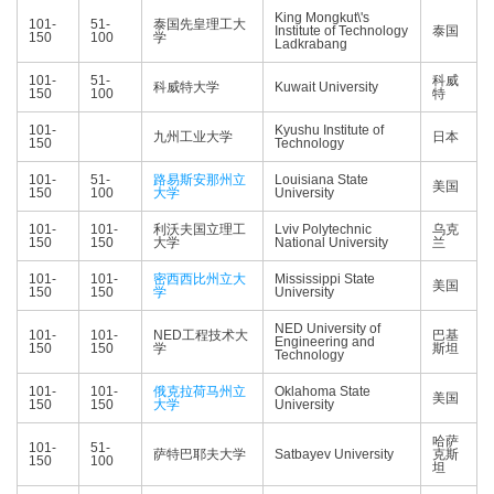
King Mongkut\'s
101-
51-
泰国先皇理工大
Institute of Technology
泰国
150
100
学
Ladkrabang
101-
51-
科威
科威特大学
Kuwait University
150
100
特
101-
Kyushu Institute of
九州工业大学
日本
150
Technology
101-
51-
路易斯安那州立
Louisiana State
美国
150
100
大学
University
101-
101-
利沃夫国立理工
Lviv Polytechnic
乌克
150
150
大学
National University
兰
101-
101-
密西西比州立大
Mississippi State
美国
150
150
学
University
NED University of
101-
101-
NED工程技术大
巴基
Engineering and
150
150
学
斯坦
Technology
101-
101-
俄克拉荷马州立
Oklahoma State
美国
150
150
大学
University
哈萨
101-
51-
萨特巴耶夫大学
Satbayev University
克斯
150
100
坦