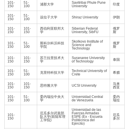
101-
51-
Savitribai Phule Pune
浦那大学
印度
150
100
University
101-
51-
设拉子大学
Shiraz University
伊朗
150
100
101-
101-
西伯利亚联邦大
Siberian Federal
俄罗
150
150
学
University, SibFU
斯
Skolkovo Institute of
101-
51-
斯科尔科沃科技
俄罗
Science and
150
100
学院
斯
Technology
101-
101-
苏兰拉里技术大
Suranaree University
泰国
150
150
学
of Technology
101-
51-
Technical University of
克里特科技大学
希腊
150
100
Crete
101-
101-
马来
思特雅大学
UCSI University
150
150
西亚
101-
51-
委内瑞拉中央大
Universidad Central
委内
150
100
学
de Venezuela
瑞拉
Universidad de las
厄瓜多尔武装部
Fuerzas Armadas
101-
厄瓜
队大学(前陆军理
ESPE (Ex - Escuela
150
多尔
工学院)
Politécnica del
Ejército)