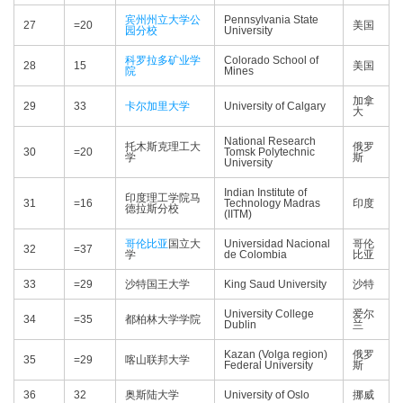
宾州州立大学公
Pennsylvania State
27
=20
美国
园分校
University
科罗拉多矿业学
Colorado School of
28
15
美国
院
Mines
加拿
29
33
卡尔加里大学
University of Calgary
大
National Research
托木斯克理工大
俄罗
30
=20
Tomsk Polytechnic
学
斯
University
Indian Institute of
印度理工学院马
31
=16
Technology Madras
印度
德拉斯分校
(IITM)
哥伦比亚
国立大
Universidad Nacional
哥伦
32
=37
学
de Colombia
比亚
33
=29
沙特国王大学
King Saud University
沙特
University College
爱尔
34
=35
都柏林大学学院
Dublin
兰
Kazan (Volga region)
俄罗
35
=29
喀山联邦大学
Federal University
斯
36
32
奥斯陆大学
University of Oslo
挪威