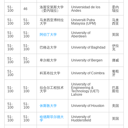
51-
洛斯安第斯大学
Universidad de los
委内
46
100
（委内瑞拉）
Andes
瑞拉
51-
51-
马来西亚博特拉
Universiti Putra
马来
100
100
大学
Malaysia (UPM)
西亚
51-
51-
University of
阿伯丁大学
英国
100
100
Aberdeen
51-
51-
伊拉
巴格达大学
University of Baghdad
100
100
克
51-
51-
卑尔根大学
University of Bergen
挪威
100
100
51-
葡萄
科英布拉大学
University of Coimbra
100
牙
University of
51-
51-
拉合尔工程技术
Engineering &
巴基
100
100
大学
Technology (UET)
斯坦
Lahore
51-
51-
休斯敦大学
University of Houston
美国
100
100
51-
51-
哈德斯菲尔德大
University of
英国
100
100
学
Huddersfield