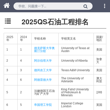
2025QS石油工程排名
2025
2024
国家/
学校名称
学校英文名
年
年
地区
德克萨斯大学奥
University of Texas at
1
1
美国
斯汀分校
Austin
加拿
2
4
阿尔伯塔大学
University of Alberta
大
3
3
德州农工大学
Texas A&M University
美国
The University of
澳大
4
6
阿德雷德大学
Adelaide
利亚
King Fahd University
法赫德国王石油
5
2
of Petroleum &
沙特
与矿产大学
Minerals
Imperial College
6
5
帝国理工学院
英国
London