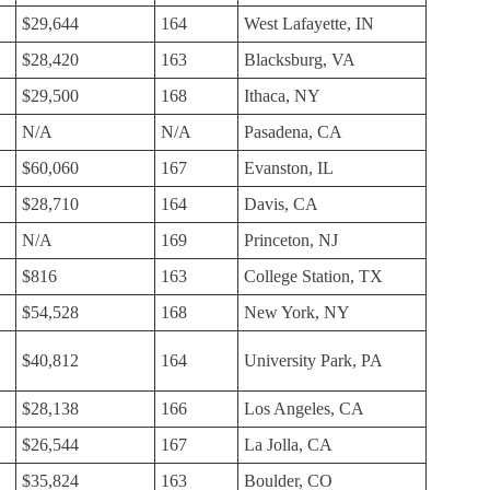
$29,644
164
West Lafayette, IN
$28,420
163
Blacksburg, VA
$29,500
168
Ithaca, NY
N/A
N/A
Pasadena, CA
$60,060
167
Evanston, IL
$28,710
164
Davis, CA
N/A
169
Princeton, NJ
$816
163
College Station, TX
$54,528
168
New York, NY
$40,812
164
University Park, PA
$28,138
166
Los Angeles, CA
$26,544
167
La Jolla, CA
$35,824
163
Boulder, CO