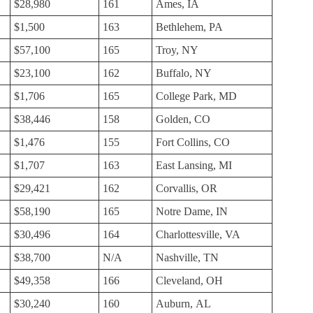
$28,980
161
Ames, IA
$1,500
163
Bethlehem, PA
$57,100
165
Troy, NY
$23,100
162
Buffalo, NY
$1,706
165
College Park, MD
$38,446
158
Golden, CO
$1,476
155
Fort Collins, CO
$1,707
163
East Lansing, MI
$29,421
162
Corvallis, OR
$58,190
165
Notre Dame, IN
$30,496
164
Charlottesville, VA
$38,700
N/A
Nashville, TN
$49,358
166
Cleveland, OH
$30,240
160
Auburn, AL