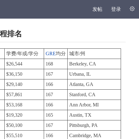
发帖
登录
工程排名
学费/年或/学分
GRE
均分
城市/州
$26,544
168
Berkeley, CA
$36,150
167
Urbana, IL
$29,140
166
Atlanta, GA
$57,861
167
Stanford, CA
$53,168
166
Ann Arbor, MI
$19,320
165
Austin, TX
$50,100
167
Pittsburgh, PA
$55,510
166
Cambridge, MA