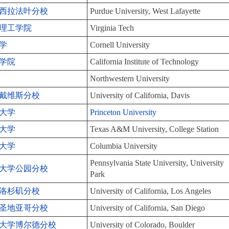
西拉法叶分校
Purdue University, West Lafayette
理工学院
Virginia Tech
学
Cornell University
学院
California Institute of Technology
Northwestern University
戴维斯分校
University of California, Davis
大学
Princeton University
大学
Texas A&M University, College Station
大学
Columbia University
Pennsylvania State University, University
大学公园分校
Park
洛杉矶分校
University of California, Los Angeles
圣地亚哥分校
University of California, San Diego
大学博尔德分校
University of Colorado, Boulder