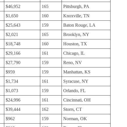
$46,952
165
Pittsburgh, PA
$1,650
160
Knoxville, TN
$25,643
159
Baton Rouge, LA
$2,021
165
Brooklyn, NY
$18,748
160
Houston, TX
$29,166
161
Chicago, IL
$27,790
159
Reno, NV
$959
159
Manhattan, KS
$1,734
161
Syracuse, NY
$1,073
159
Orlando, FL
$24,996
161
Cincinnati, OH
$39,444
162
Storrs, CT
$962
159
Norman, OK