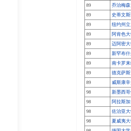
89
乔治梅森
89
史蒂文斯
89
纽约州立
89
阿肯色大
89
迈阿密大
89
新罕布什
89
南卡罗来
89
德克萨斯
89
威斯康辛
98
新墨西哥
98
阿拉斯加
98
佐治亚大
98
夏威夷大
98
缅因大学