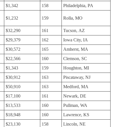
$1,342
158
Philadelphia, PA
$1,232
159
Rolla, MO
$32,290
161
Tucson, AZ
$29,379
162
Iowa City, IA
$30,572
165
Amherst, MA
$22,566
160
Clemson, SC
$1,343
159
Houghton, MI
$30,912
163
Piscataway, NJ
$50,910
163
Medford, MA
$17,100
161
Newark, DE
$13,533
160
Pullman, WA
$18,948
160
Lawrence, KS
$23,130
158
Lincoln, NE