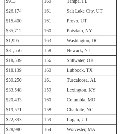
$913
160
Tampa, FL
$26,174
161
Salt Lake City, UT
$15,400
161
Provo, UT
$35,712
160
Potsdam, NY
$1,995
163
Washington, DC
$31,556
158
Newark, NJ
$18,539
156
Stillwater, OK
$18,139
160
Lubbock, TX
$30,250
161
Tuscaloosa, AL
$33,548
159
Lexington, KY
$20,433
160
Columbia, MO
$19,571
158
Charlotte, NC
$22,393
159
Logan, UT
$28,980
164
Worcester, MA