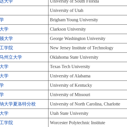
达大学
University of South Florida
University of Utah
学
Brigham Young University
大学
Clarkson University
顿大学
George Washington University
工学院
New Jersey Institute of Technology
马州立大学
Oklahoma State University
大学
Texas Tech University
大学
University of Alabama
学
University of Kentucky
学
University of Missouri
纳大学夏洛特分校
University of North Carolina, Charlotte
大学
Utah State University
工学院
Worcester Polytechnic Institute