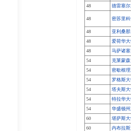
48
德雷塞尔
48
密苏里科
48
亚利桑那
48
爱荷华大
48
马萨诸塞
54
克莱蒙森
54
密歇根理
54
罗格斯大
54
塔夫斯大
54
特拉华大
54
华盛顿州
60
堪萨斯大
60
内布拉斯