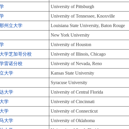
学
University of Pittsburgh
学
University of Tennessee, Knoxville
那州立大学
Louisiana State University, Baton Rouge
New York University
学
University of Houston
大学芝加哥分校
University of Illinois, Chicago
学雷诺分校
University of Nevada, Reno
立大学
Kansas State University
Syracuse University
达大学
University of Central Florida
大学
University of Cincinnati
大学
University of Connecticut
马大学
University of Oklahoma