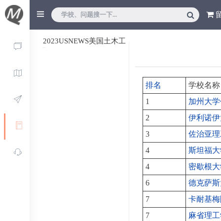
2023USNEWS美国土木工
程排名
排名
学校名称
1
加州大学
2
伊利诺伊
3
佐治亚理
4
斯坦福大
4
密歇根大
6
德克萨斯
7
卡耐基梅
7
麻省理工