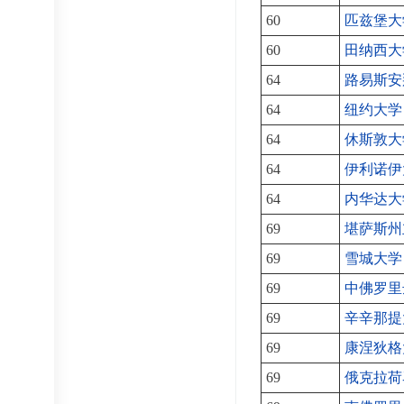
60
匹兹堡大
60
田纳西大
64
路易斯安
64
纽约大学
64
休斯敦大
64
伊利诺伊
64
内华达大
69
堪萨斯州
69
雪城大学
69
中佛罗里
69
辛辛那提
69
康涅狄格
69
俄克拉荷