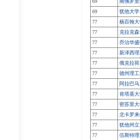
69
南佛罗里
69
犹他大学
77
杨百翰大
77
克拉克森
77
乔治华盛
77
新泽西理
77
俄克拉荷
77
德州理工
77
阿拉巴马
77
肯塔基大
77
密苏里大
77
北卡罗来
77
犹他州立
77
伍斯特理