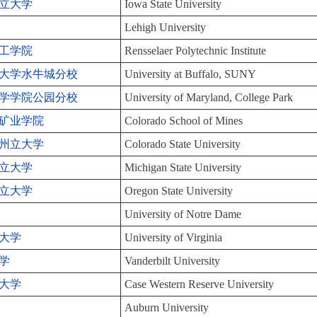
立大学
Iowa State University
Lehigh University
工学院
Rensselaer Polytechnic Institute
大学水牛城分校
University at Buffalo, SUNY
学学院公园分校
University of Maryland, College Park
矿业学院
Colorado School of Mines
州立大学
Colorado State University
立大学
Michigan State University
立大学
Oregon State University
University of Notre Dame
大学
University of Virginia
学
Vanderbilt University
大学
Case Western Reserve University
Auburn University