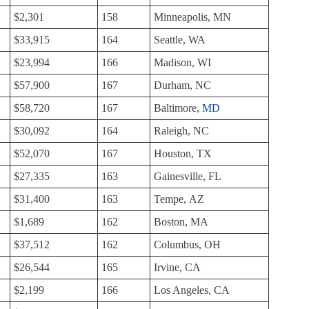
$2,301
158
Minneapolis, MN
$33,915
164
Seattle, WA
$23,994
166
Madison, WI
$57,900
167
Durham, NC
$58,720
167
Baltimore,
MD
$30,092
164
Raleigh, NC
$52,070
167
Houston, TX
$27,335
163
Gainesville, FL
$31,400
163
Tempe, AZ
$1,689
162
Boston, MA
$37,512
162
Columbus, OH
$26,544
165
Irvine, CA
$2,199
166
Los Angeles, CA