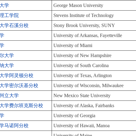
大学
George Mason University
理工学院
Stevens Institute of Technology
大学石溪分校
Stony Brook University, SUNY
学
University of Arkansas, Fayetteville
学
University of Miami
尔大学
University of New Hampshire
纳大学
University of South Carolina
大学阿灵顿分校
University of Texas, Arlington
大学密尔沃基分校
University of Wisconsin, Milwaukee
州立大学
New Mexico State University
大学费尔班克斯分校
University of Alaska, Fairbanks
学
University of Georgia
学马诺阿分校
University of Hawaii, Manoa
University of Maine