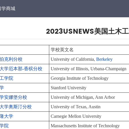
留学商城
2023USNEWS美国土木
学校英文名
伯克利分校
University of California,
Berkeley
大学厄本那-香槟分校
University of Illinois, Urbana-Champaign
工学院
Georgia Institute of Technology
学
Stanford University
学安娜堡分校
University of Michigan, Ann Arbor
大学奥斯汀分校
University of Texas, Austin
隆大学
Carnegie Mellon University
学院
Massachusetts Institute of Technology