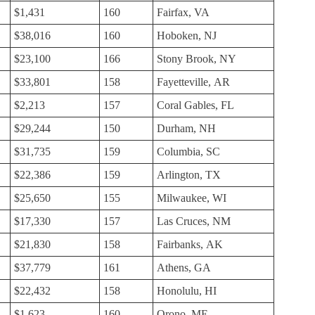
$1,431
160
Fairfax, VA
$38,016
160
Hoboken, NJ
$23,100
166
Stony Brook, NY
$33,801
158
Fayetteville, AR
$2,213
157
Coral Gables, FL
$29,244
150
Durham, NH
$31,735
159
Columbia, SC
$22,386
159
Arlington, TX
$25,650
155
Milwaukee, WI
$17,330
157
Las Cruces, NM
$21,830
158
Fairbanks, AK
$37,779
161
Athens, GA
$22,432
158
Honolulu, HI
$1,623
160
Orono, ME