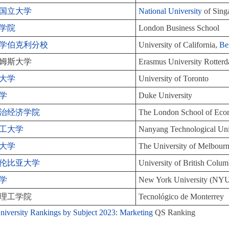
国立大学
National University
of Sing
学院
London Business School
学伯克利分校
University of California,
Be
姆斯大学
Erasmus University Rotter
大学
University of Toronto
学
Duke University
治经济学院
The London School of Econ
工大学
Nanyang Technological Uni
大学
The University of Melbour
伦比亚大学
University of British Colum
学
New York University (NY
理工学院
Tecnológico de Monterrey
iversity Rankings by Subject 2023: Marketing
QS Ranking