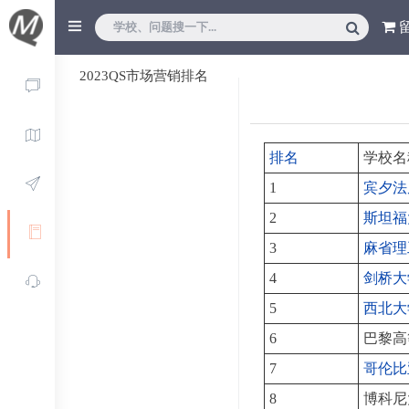
2023QS市场营销排名
排名
学校名
1
宾夕法
2
斯坦福
3
麻省理
4
剑桥大
5
西北大
6
巴黎高
7
哥伦比
8
博科尼