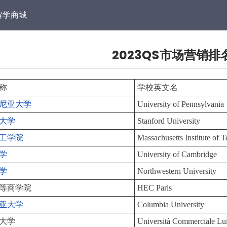
留学商城
2023QS市场营销排
称
学校英文名
尼亚大学
University of Pennsylvania
大学
Stanford University
工学院
Massachusetts Institute of
学
University of Cambridge
学
Northwestern University
等商学院
HEC Paris
亚大学
Columbia University
大学
Università Commerciale Lu