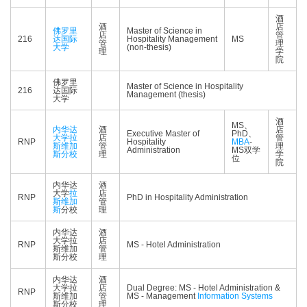
酒
酒
店
佛罗里
Master of Science in
店
管
216
达国际
Hospitality Management
MS
管
理
大学
(non-thesis)
理
学
院
佛罗里
Master of Science in Hospitality
216
达国际
Management (thesis)
大学
酒
MS、
内华达
酒
店
Executive Master of
PhD、
大学拉
店
管
RNP
Hospitality
MBA
-
斯维加
管
理
Administration
MS双学
斯分校
理
学
位
院
内华达
酒
大学
拉
店
RNP
PhD in Hospitality Administration
斯维加
管
斯
分校
理
内华达
酒
大学拉
店
RNP
MS - Hotel Administration
斯维加
管
斯分校
理
内华达
酒
大学拉
店
Dual Degree: MS - Hotel Administration &
RNP
斯维加
管
MS - Management
Information Systems
斯分校
理