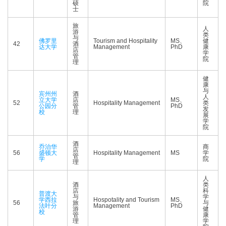
硕
院
士
旅
人
游
类
与
佛罗里
Tourism and Hospitality
MS、
健
42
酒
达大学
Management
PhD
康
店
学
管
院
理
健
康
与
宾州州
酒
人
立大学
店
MS、
52
Hospitality Management
类
公园分
管
PhD
发
校
理
展
学
院
酒
乔治华
商
店
56
盛顿大
Hospitality Management
MS
学
管
学
院
理
人
酒
类
店
科
普渡大
与
学
学西拉
Hospotality and Tourism
MS、
56
旅
与
法叶分
Management
PhD
游
健
校
管
康
理
学