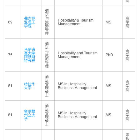
院
酒
店
弗吉尼
与
商
Hospitality & Tourism
69
亚理工
旅
MS
学
Management
学院
游
院
管
理
酒
店
马萨诸
与
商
塞大学
Hospitality and Tourism
75
旅
PhD
学
阿默斯
Management
游
院
特分校
管
理
酒
店
商
特拉华
管
MS in Hospitality
81
MS
学
大学
理
Business Management
院
硕
士
酒
店
密歇根
商
管
MS in Hospitality
81
州立大
MS
学
理
Business Management
学
院
硕
士
酒
店