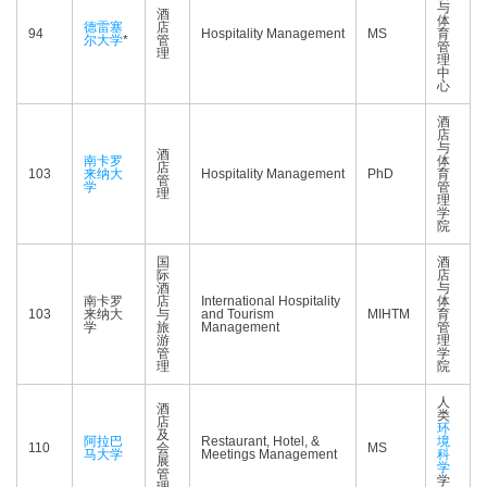
与
酒
体
德雷塞
店
94
Hospitality Management
MS
育
尔大学
*
管
管
理
理
中
心
酒
店
与
酒
南卡罗
体
店
103
来纳大
Hospitality Management
PhD
育
管
学
管
理
理
学
院
国
酒
际
店
酒
与
南卡罗
店
International Hospitality
体
103
来纳大
与
and Tourism
MIHTM
育
学
旅
Management
管
游
理
管
学
理
院
人
酒
类
店
环
及
阿拉巴
Restaurant, Hotel, &
境
110
会
MS
马大学
Meetings Management
科
展
学
管
学