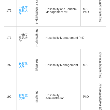
罗
店
森
与
酒
中佛罗
旅
Hospitality and Tourism
MS、
店
171
里达大
游
Management MS
PhD
管
学
管
理
理
学
硕
院
士
酒
店
中佛罗
管
171
里达大
Hospitality Management PhD
理
学
博
士
酒
店
及
酒
餐
休斯敦
店
192
Hospitality Management
MS
饮
大学
管
管
理
理
学
院
酒
店
及
酒
餐
休斯敦
店
Hospitality
192
PhD
饮
大学
管
Administration
管
理
理
学
院