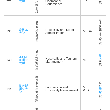
大学
Operational
运
院
Performance
营
业
绩
农
酒
业
店
食
与
品
肯塔基
Hospitality and Dietetic
133
饮
MHDA
与
大学
Administration
食
环
管
境
理
学
院
酒
店
美
圣地亚
与
Hospitality and Tourism
术
140
哥州立
旅
MS
Management
学
大学
游
院
管
理
餐
饮
人
服
类
堪萨斯
务
Foodservice and
MS、
生
145
州立大
与
Hospitality Management
PhD
态
学
酒
学
店
院
管
理
酒