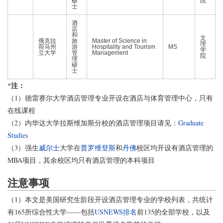
硕
院
士
酒
店
和
文
俄克拉
旅
Master of Science in
理
荷马州
游
Hospitality and Tourism
MS
学
立大学
管
Management
院
理
硕
士
注：
*
（1）德雷赛尔大学酒店管理专业开设在酒店与体育管理中心，只有
在线课程
（2）内华达大学拉斯维加斯分校的酒店管理项目请见：
Graduate
Studies
（3）强生
威尔士
大学在
普罗维登斯
和
丹佛
校区均开设有酒店管理的
MBA项目，其余校区均只有酒店管理的本科项目
注意事项
（1）本文是美国研究生阶段开设酒店管理专业的学校列表，共统计
有165所综合性大学——包括
USNEWS排名
前135的全部学校，以及