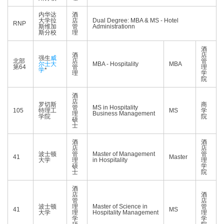
内华达
酒
大学拉
店
Dual Degree: MBA & MS - Hotel
RNP
斯维加
管
Administrationn
斯分校
理
酒
酒
店
强生
威
北部
店
管
尔士大
MBA - Hospitality
MBA
第64
管
理
学
*
理
学
院
酒
店
罗切斯
商
管
MS in Hospitality
105
特理工
MS
学
理
Business Management
学院
院
硕
士
酒
酒
店
店
波士顿
管
Master of Management
管
41
Master
大学
理
in Hospitality
理
硕
学
士
院
酒
店
酒
管
店
波士顿
理
Master of Science in
管
41
MS
大学
理
Hospitality Management
理
学
学