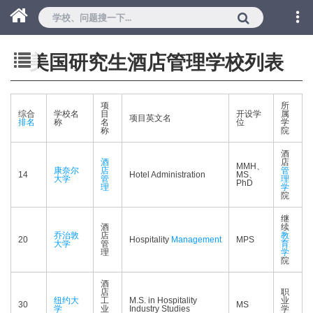
美国研究生酒店管理学校列表
项
所
综合
学校名
目
开设学
属
项目英文名
排名
称
名
位
学
称
院
酒
酒
店
MMH、
康奈尔
店
管
14
Hotel Administration
MS、
大学
管
理
PhD
理
学
院
继
酒
续
乔治敦
店
教
20
Hospitality
Management
MPS
大学
管
育
理
学
院
酒
店
职
纽约大
工
M.S. in Hospitality
业
30
MS
学
业
Industry Studies
学