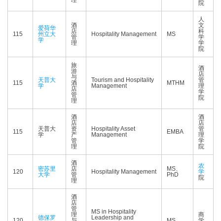
理
院
人
酒
文
爱荷华
店
科
115
州立大
Hospitality Management
MS
管
学
学
理
学
院
旅
酒
游
店
与
天普大
Tourism and Hospitality
管
115
酒
MTHM
学
Management
理
店
学
管
院
理
酒
酒
店
店
天普大
资
Hospitality Asset
管
115
EMBA
学
产
Management
理
管
学
理
院
酒
农
密苏里
店
MS、
120
Hospitality Management
学
大学
管
PhD
院
理
酒
店
管
MS in Hospitality
理
商
德保罗
Leadership and
120
与
MS
学