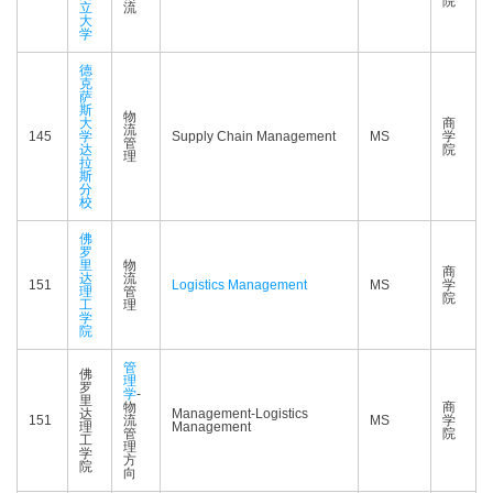
院
立
流
大
学
德
克
萨
斯
物
大
商
流
145
学
Supply Chain Management
MS
学
管
达
院
理
拉
斯
分
校
佛
罗
里
物
商
达
流
151
Logistics Management
MS
学
理
管
院
工
理
学
院
管
佛
理
罗
学
-
里
物
商
达
Management-Logistics
151
流
MS
学
理
Management
管
院
工
理
学
方
院
向