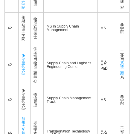
工
物
理
学
流
工
院
程
伦
物
斯
流
勒
商
管
MS in Supply Chain
42
理
MS
学
理
Management
工
院
硕
学
士
院
供
应
工
佛
链
业
罗
与
与
MS、
里
物
Supply Chain and Logistics
系
42
ME、
达
流
Engineering Center
统
PhD
大
工
工
学
程
程
中
系
心
佛
罗
物
商
里
流
Supply Chain Management
42
MS
学
达
管
Track
院
大
理
学*
加
州
运
大
输
工
学
技
Transportation Technology
MS、
程
46
戴
术