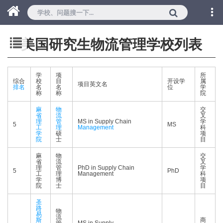
美国研究生物流管理学校列表
学
项
所
综合
校
目
开设学
属
项目英文名
排名
名
名
位
学
称
称
院
麻
物
交
省
流
叉
理
管
MS in Supply Chain
学
5
MS
工
理
Management
科
学
硕
项
院
士
目
麻
物
交
省
流
叉
理
管
PhD in Supply Chain
学
5
PhD
工
理
Management
科
学
博
项
院
士
目
圣
路
物
易
流
斯
商