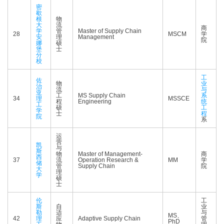
密
歇
根
物
大
流
商
学
管
Master of Supply Chain
28
MSCM
学
安
理
Management
院
娜
硕
堡
士
分
校
工
佐
物
业
治
流
与
亚
工
MS Supply Chain
系
34
理
MSSCE
程
Engineering
统
工
硕
工
学
士
程
院
系
运
营
凯
与
斯
物
Master of Management-
商
西
37
流
Operation Research &
MM
学
储
管
Supply Chain
院
大
理
学
硕
士
伦
工
斯
自
业
勒
适
与
MS、
42
理
应
Adaptive Supply Chain
管
PhD