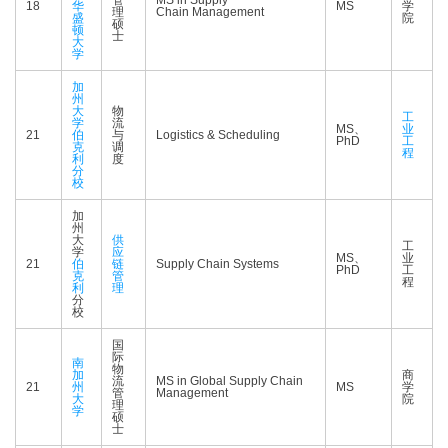
管
MS in Supply
18
华
MS
学
理
Chain Management
盛
院
硕
顿
士
大
学
加
州
大
物
工
学
流
MS、
业
21
伯
与
Logistics & Scheduling
PhD
工
克
调
程
利
度
分
校
加
州
大
供
工
学
应
MS、
业
21
伯
链
Supply Chain Systems
PhD
工
克
管
程
利
理
分
校
国
际
南
物
加
商
流
MS in Global Supply Chain
21
州
MS
学
管
Management
大
院
理
学
硕
士