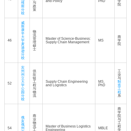
and Policy
PhD
学
维
与
院
斯
政
分
策
校
威
斯
康
物
辛
流
大
商
管
Master of Science-Business:
46
学
MS
学
理
Supply Chain Management
麦
院
硕
迪
士
逊
分
校
宾
州
供
工
州
应
业
立
链
与
大
工
Supply Chain Engineering
MS、
制
52
学
程
and Logistics
PhD
造
公
与
工
园
物
程
分
流
系
校
商
学
商
院
俄
业
与
亥
物
工
俄
流
Master of Business Logistics
程
54
州
MBLE
工
Engineering
学