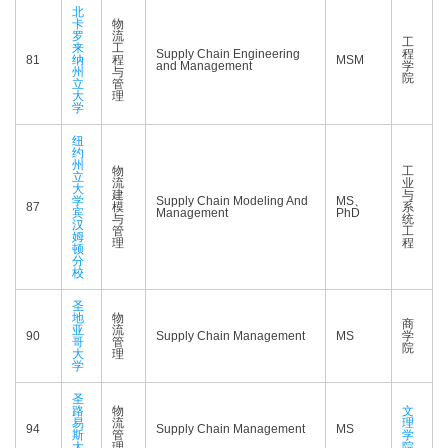
北
卡
物
罗
流
工
来
工
Supply Chain Engineering
程
81
纳
程
MSM
and Management
学
州
与
院
立
管
大
理
学
纽
约
州
物
工
立
流
业
大
建
与
学
Supply Chain Modeling And
MS、
87
模
系
宾
Management
PhD
与
统
汉
管
工
姆
理
程
顿
分
校
圣
地
物
商
亚
流
90
Supply Chain Management
MS
学
哥
管
院
大
理
学
圣
路
物
文
易
流
理
94
Supply Chain Management
MS
斯
管
学
大
理
院