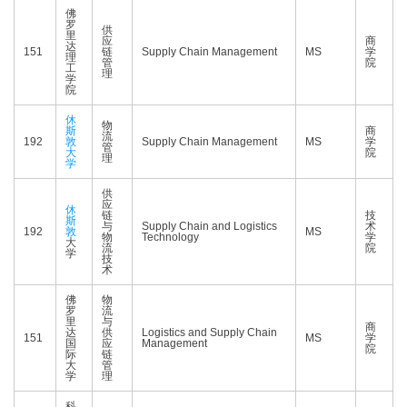
佛
罗
供
里
应
商
达
151
链
Supply Chain Management
MS
学
理
管
院
工
理
学
院
休
物
斯
商
流
192
敦
Supply Chain Management
MS
学
管
大
院
理
学
供
应
休
链
技
斯
与
Supply Chain and Logistics
术
192
敦
MS
物
Technology
学
大
流
院
学
技
术
佛
物
罗
流
里
与
商
达
供
Logistics and Supply Chain
151
MS
学
国
应
Management
院
际
链
大
管
学
理
科