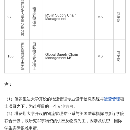
罗
拉
物
多
流
大
商
管
MS in Supply Chain
97
学
MS
学
理
Management
博
院
硕
尔
士
德
分
校
罗
国
切
际
斯
物
商
特
流
Global Supply Chain
105
MS
学
理
管
Management MS
院
工
理
学
硕
院
士
注：
（1）佛罗里达大学开设的物流管理专业设于信息系统与
运营管理
硕
士项目之下，为该项目的一个专业方向。
（2）堪萨斯大学开设的物流管理专业系与美国陆军指挥与参谋学院
联合开设，以研究军事物资的供应及物流为主，因涉及机密，国际
学生实际很难申请。