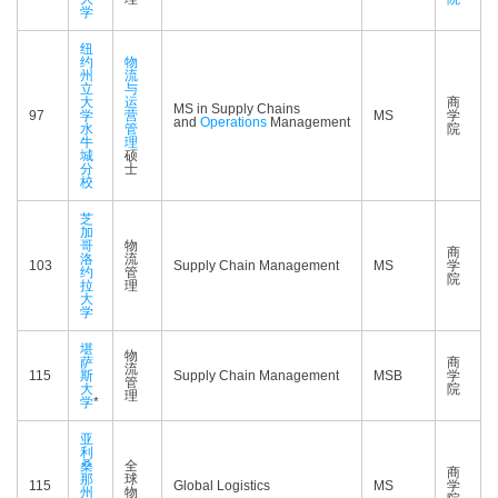
学
纽
约
物
州
流
立
与
大
运
商
MS in Supply Chains
97
学
营
MS
学
and
Operations
Management
水
管
院
牛
理
城
硕
分
士
校
芝
加
哥
物
商
洛
流
103
Supply Chain Management
MS
学
约
管
院
拉
理
大
学
堪
物
萨
商
流
115
斯
Supply Chain Management
MSB
学
管
大
院
理
学
*
亚
利
桑
全
商
那
球
115
Global Logistics
MS
学
州
物