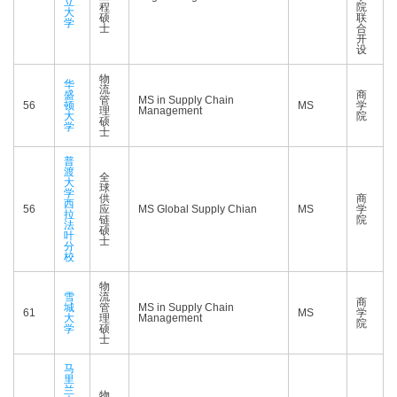
立
程
院
大
硕
联
学
士
合
开
设
物
华
流
盛
商
管
MS in Supply Chain
56
顿
MS
学
理
Management
大
院
硕
学
士
普
渡
全
大
球
学
供
商
西
56
应
MS Global Supply Chian
MS
学
拉
链
院
法
硕
叶
士
分
校
物
雪
流
商
城
管
MS in Supply Chain
61
MS
学
大
理
Management
院
学
硕
士
马
里
兰
物