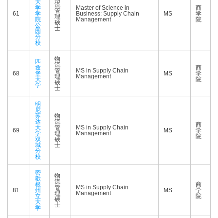
大
流
学
Master of Science in
商
管
61
学
Business: Supply Chain
MS
学
理
院
Management
院
硕
公
士
园
分
校
物
匹
流
兹
商
管
MS in Supply Chain
68
堡
MS
学
理
Management
大
院
硕
学
士
明
尼
苏
物
达
流
商
大
管
MS in Supply Chain
69
MS
学
学
理
Management
院
双
硕
城
士
分
校
密
物
歇
流
根
商
管
MS in Supply Chain
81
州
MS
学
理
Management
立
院
硕
大
士
学