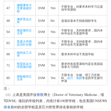
威斯康辛大
不限专业，但要求本科学习过遗
47
学麦迪逊分
DVM
Yes
传学等课程
校
佛罗里达大
48
DVM
No
该项目基本不招收国际学生
学
俄亥俄州立
不限专业，无特殊要求，国内本
54
DVM
Yes
大学
科毕业生可直接申请
普渡大学西
不限专业，无特殊要求，国内本
62
DVM
Yes
拉法叶分校
科毕业生可直接申请
德州农工大
68
DVM
Yes
要求本科毕业于美国学校
学
明尼苏达大
要求所有前置课程均是在美国或
71
DVM
Yes
学双城分校
加拿大习得的
不限专业，生物、理工乃至商
密歇根州立
85
DVM
Yes
科、
会计
、
戏剧
专业的学生都可
大学
申请
注：
（1）上表是美国开设
兽医
博士（Doctor of Veterinary Medicine，缩
写DVM）项目的学校列表，共统计有100所学校，包含美国UNSEWS
排名
前80的全部学校及其它20所世界排名靠前的学校