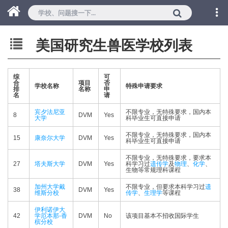
美国研究生兽医学校列表
综
可
合
项目
否
学校名称
特殊申请要求
排
名称
申
名
请
宾夕法尼亚
不限专业，无特殊要求，国内本
8
DVM
Yes
大学
科毕业生可直接申请
不限专业，无特殊要求，国内本
15
康奈尔大学
DVM
Yes
科毕业生可直接申请
不限专业，无特殊要求，要求本
27
塔夫斯大学
DVM
Yes
科学习过
遗传学
及
物理
、
化学
、
生物等常规理科课程
加州大学戴
不限专业，但要求本科学习过
遗
38
DVM
Yes
维斯分校
传学
、
生理学
等课程
伊利诺伊大
42
学厄本那-香
DVM
No
该项目基本不招收国际学生
槟分校