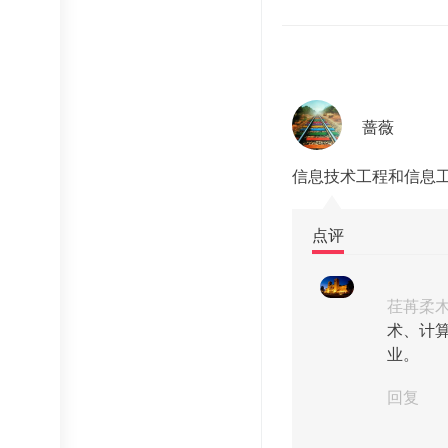
蔷薇
信息技术工程和信息
点评
荏苒柔
术、计
业。
回复