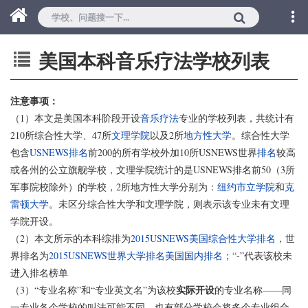
美国本科音乐疗法学校列表
注意事项：
（1）本文是美国本科阶段开设
音乐疗法
专业的学校列表，共统计有
210所综合性大学、47所
文理学院
以及2所
地方性大学
。综合性大学
包含
USNEWS排名
前200的所有学校外加10所USNEWS世界
排名
较高
或各州的公立旗舰学校，文理学院统计的是USNEWS排名前50（3所
军事院校除外）的学校，2所地方性大学分别为：
纽约市立学院
和
克
雷顿大学
。未区分综合性大学和文理学院，则表示该专业未有文理
学院开设。
（2）本文所示的本科综排为
2015USNEWS美国综合性大学排名
，世
界排名为
2015USNEWS世界大学排名美国国内排名
；“-”代表该校未
进入排名榜单
实际开设
（3）“专业名称”和“专业英文名”为该校
的专业名称——同
一专业各个学校的叫法可能不同，也有部分学校会将多个专业组合