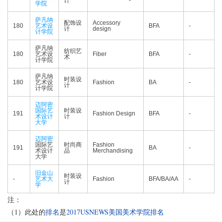
计
学院
萨凡纳
配饰设
Accessory
180
艺术设
BFA
-
计
design
计学院
萨凡纳
纺织艺
180
艺术设
Fiber
BFA
-
术
计学院
萨凡纳
时装设
180
艺术设
Fashion
BA
-
计
计学院
迈阿密
国际艺
时装设
191
Fashion Design
BFA
-
术设计
计
大学
迈阿密
国际艺
时尚商
Fashion
191
BA
-
术设计
品
Merchandising
大学
旧金山
时装设
-
艺术大
Fashion
BFA/BA/AA
-
计
学
注：
（1）此处的
排名
是
2017USNEWS美国美术学院排名