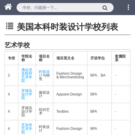
美国本科时装设计学校列表
艺术学校
学院名
项目名
隶属院
专排
项目英文名
开设学位
称
称
系
弗吉尼
时装设
亚联邦
Fashion Design
2
计
与销
BFA、BA
-
艺术学
& Merchandising
售
院
罗德岛
服装设
4
设计学
Apparel Design
BFA
-
计
院
罗德岛
纺织艺
4
设计学
Textiles
BFA
-
术
院
芝加哥
时装设
4
艺术学
Fashion Design
BFA
-
计
院