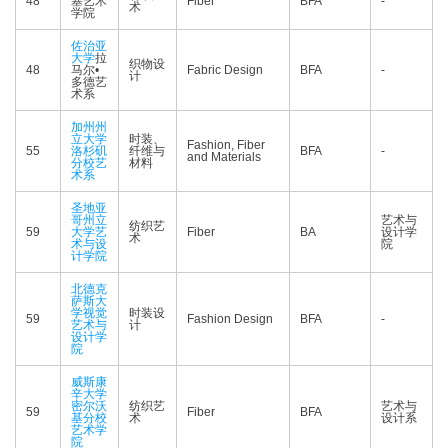
48
塞艺术
Fiber
BFA
-
术
学院
佐治亚
大学
拉
织物设
48
马尔•
Fabric Design
BFA
-
计
多德艺
术系
加州州
立大学
时装、
Fashion, Fiber
55
洛杉矶
纤维与
BFA
-
and Materials
分校艺
材料
术系
圣地亚
哥州立
艺术与
纺织艺
59
大学艺
Fiber
BA
设计学
术
术与设
院
计学院
北德克
萨斯大
学视觉
时装设
59
Fashion Design
BFA
-
艺术与
计
设计学
院
威斯康
辛大学
密尔沃
纺织艺
艺术与
59
Fiber
BFA
基分校
术
设计系
艺术学
院