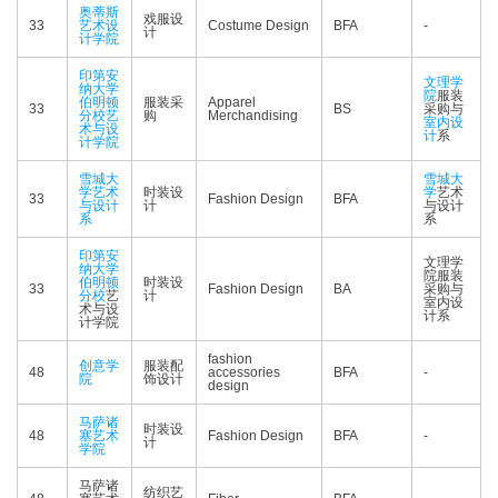
奥蒂斯
戏服设
33
艺术设
Costume Design
BFA
-
计
计学院
印第安
文理学
纳大学
院
服装
伯明顿
服装采
Apparel
33
BS
采购与
分校艺
购
Merchandising
室内设
术与设
计
系
计学院
雪城大
雪城大
学艺术
时装设
学
艺术
33
Fashion Design
BFA
与设计
计
与设计
系
系
印第安
文理学
纳大学
院服装
伯明顿
时装设
33
Fashion Design
BA
采购与
分校
艺
计
室内设
术与设
计系
计学院
fashion
创意学
服装配
48
accessories
BFA
-
院
饰设计
design
马萨诸
时装设
48
塞艺术
Fashion Design
BFA
-
计
学院
马萨诸
纺织艺