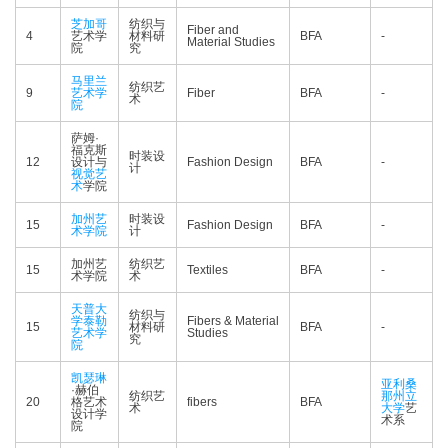
芝加哥
纺织与
Fiber and
4
艺术学
材料研
BFA
-
Material Studies
院
究
马里兰
纺织艺
9
艺术学
Fiber
BFA
-
术
院
萨姆·
福克斯
时装设
12
设计与
Fashion Design
BFA
-
计
视觉艺
术
学院
加州艺
时装设
15
Fashion Design
BFA
-
术学院
计
加州艺
纺织艺
15
Textiles
BFA
-
术学院
术
天普大
纺织与
学泰勒
Fibers & Material
15
材料研
BFA
-
艺术学
Studies
究
院
凯瑟琳
亚利桑
·赫伯
纺织艺
那州立
20
格艺术
fibers
BFA
术
大学
艺
设计学
术系
院