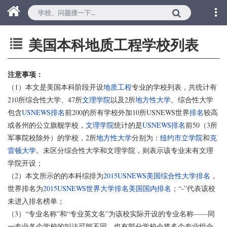
美国本科地质工程学校列表
注意事项：
（1）本文是美国本科阶段开设
地质工程
专业的学校列表，共统计有
210所综合性大学、47所
文理学院
以及2所
地方性大学
。综合性大学
包含
USNEWS排名
前200的所有学校外加10所USNEWS世界
排名
较高
或各州的公立旗舰学校，
文理学院
统计的是
USNEWS排名
前50（3所
军事院校除外）的学校，2所
地方性大学
分别为：
纽约市立学院
和
克
雷顿大学
。未区分综合性大学和文理学院，则表示该专业未有文理
学院开设；
（2）本文所示的的本科综排为
2015USNEWS美国综合性大学排名
，
世界排名为
2015USNEWS世界大学排名美国国内排名
；“-”代表该校
未进入排名榜单；
（3）“专业名称”和“专业英文名”为该校实际开设的专业名称——同
一专业各个学校的叫法可能不同，也有部分学校会将多个专业组合