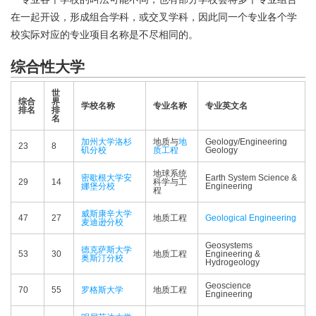
在一起开设，形成组合学科，或交叉学科，因此同一个专业各个学
校实际对应的专业项目名称是不尽相同的。
综合性大学
世
综合
界
学校名称
专业名称
专业英文名
排名
排
名
加州大学洛杉
地质与
地
Geology/Engineering
23
8
矶分校
质工程
Geology
地球系统
密歇根大学安
Earth System Science &
29
14
科学与工
娜堡分校
Engineering
程
威斯康辛大学
47
27
地质工程
Geological Engineering
麦迪逊分校
Geosystems
德克萨斯大学
53
30
地质工程
Engineering &
奥斯汀分校
Hydrogeology
Geoscience
70
55
罗格斯大学
地质工程
Engineering