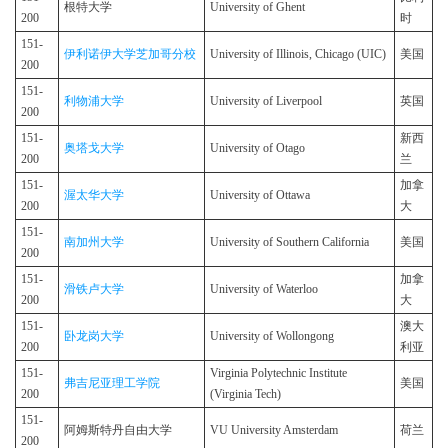
根特大学
University of Ghent
200
时
151-
伊利诺伊大学芝加哥分校
University of Illinois, Chicago (UIC)
美国
200
151-
利物浦大学
University of Liverpool
英国
200
151-
新西
奥塔戈大学
University of Otago
200
兰
151-
加拿
渥太华大学
University of Ottawa
200
大
151-
南加州大学
University of Southern California
美国
200
151-
加拿
滑铁卢大学
University of Waterloo
200
大
151-
澳大
卧龙岗大学
University of Wollongong
200
利亚
151-
Virginia Polytechnic Institute
弗吉尼亚理工学院
美国
200
(Virginia Tech)
151-
阿姆斯特丹自由大学
VU University Amsterdam
荷兰
200