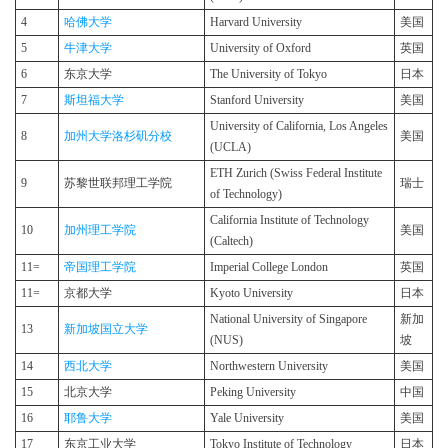
4
哈佛大学
Harvard University
美国
5
牛津大学
University of Oxford
英国
6
东京大学
The University of Tokyo
日本
7
斯坦福大学
Stanford University
美国
University of California, Los Angeles
8
加州大学洛杉矶分校
美国
(UCLA)
ETH Zurich (Swiss Federal Institute
9
苏黎世联邦理工学院
瑞士
of Technology)
California Institute of Technology
10
加州理工学院
美国
(Caltech)
11=
帝国理工学院
Imperial College London
英国
11=
京都大学
Kyoto University
日本
National University of Singapore
新加
13
新加坡国立大学
(NUS)
坡
14
西北大学
Northwestern University
美国
15
北京大学
Peking University
中国
16
耶鲁大学
Yale University
美国
17
东京工业大学
Tokyo Institute of Technology
日本