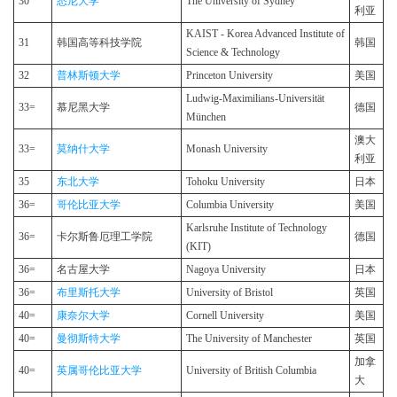
30
悉尼大学
The University of Sydney
利亚
KAIST - Korea Advanced Institute of
31
韩国高等科技学院
韩国
Science & Technology
32
普林斯顿大学
Princeton University
美国
Ludwig-Maximilians-Universität
33=
慕尼黑大学
德国
München
澳大
33=
莫纳什大学
Monash University
利亚
35
东北大学
Tohoku University
日本
36=
哥伦比亚大学
Columbia University
美国
Karlsruhe Institute of Technology
36=
卡尔斯鲁厄理工学院
德国
(KIT)
36=
名古屋大学
Nagoya University
日本
36=
布里斯托大学
University of Bristol
英国
40=
康奈尔大学
Cornell University
美国
40=
曼彻斯特大学
The University of Manchester
英国
加拿
40=
英属哥伦比亚大学
University of British Columbia
大