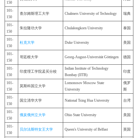
150
101-
查尔姆斯理工大学
Chalmers University of Technology
瑞典
150
101-
朱拉隆功大学
Chulalongkorn University
泰国
150
101-
杜克大学
Duke University
美国
150
101-
哥廷根大学
Georg-August-Universität Göttingen
德国
150
101-
Indian Institute of Technology
印度理工学院孟买分校
印度
150
Bombay (IITB)
101-
Lomonosov Moscow State
俄罗
莫斯科国立大学
150
University
斯
101-
国立清华大学
National Tsing Hua University
台湾
150
101-
俄亥俄州立大学
Ohio State University
美国
150
101-
贝尔法斯特女王大学
Queen's University of Belfast
英国
150