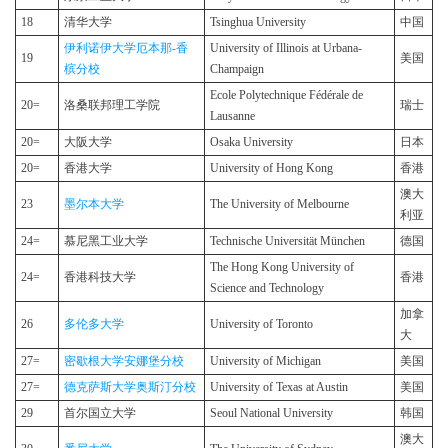
18
清华大学
Tsinghua University
中国
伊利诺伊大学厄本那-香
University of Illinois at Urbana-
19
美国
槟分校
Champaign
Ecole Polytechnique Fédérale de
20=
洛桑联邦理工学院
瑞士
Lausanne
20=
大阪大学
Osaka University
日本
20=
香港大学
University of Hong Kong
香港
澳大
23
墨尔本大学
The University of Melbourne
利亚
24=
慕尼黑工业大学
Technische Universität München
德国
The Hong Kong University of
24=
香港科技大学
香港
Science and Technology
加拿
26
多伦多大学
University of Toronto
大
27=
密歇根大学安娜堡分校
University of Michigan
美国
27=
德克萨斯大学奥斯汀分校
University of Texas at Austin
美国
29
首尔国立大学
Seoul National University
韩国
澳大