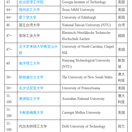
43
佐治亚理工学院
Georgia Institute of Technology
美国
44=
德州农工大学
Texas A&M University
美国
44=
爱丁堡大学
University of Edinburgh
英国
46
国立台湾大学
National Taiwan University (NTU)
台湾
Rheinisch-Westfälische Technische
47=
亚琛工业大学
德国
Hochschule Aachen
北卡罗来纳大学教堂山分
University of North Carolina, Chapel
47=
美国
校
Hill
Nanyang Technological University
新加
49
南洋理工大学
(NTU)
坡
澳大
50=
新南威尔士大学
The University of New South Wales
利亚
50=
宾夕法尼亚大学
University of Pennsylvania
美国
51-
澳大
澳洲国立大学
Australian National University
100
利亚
51-
卡耐基梅隆大学
Carnegie Mellon University
美国
100
51-
代尔夫特理工大学
Delft University of Technology
荷兰
100