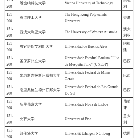
151-
奥地
维也纳科技大学
Vienna University of Technology
200
利
151-
The Hong Kong Polytechnic
香港理工大学
香港
200
University
151-
澳大
西澳大利亚大学
The University of Western Australia
200
利亚
151-
阿根
布宜诺斯艾利斯大学
Universidad de Buenos Aires
200
廷
151-
Universidade Estadual Paulista "Júlio
圣保罗州立大学
巴西
200
de Mesquita Filho" (UNESP)
151-
Universidade Federal de Minas
米纳斯吉拉斯州联邦大学
巴西
200
Gerais
151-
Universidade Federal do Rio Grande
南里奥格兰德州联邦大学
巴西
200
Do Sul
151-
葡萄
新星葡京大学
Universidade Nova de Lisboa
200
牙
151-
意大
比萨大学
University of Pisa
200
利
151-
纽伦堡大学
Universität Erlangen-Nürnberg
德国
200