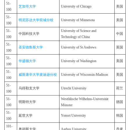
51-
芝加哥大学
University of Chicago
美国
100
51-
明尼苏达大学双城分校
University of Minnesota
美国
100
51-
University of Science and
中国科技大学
中国
100
Technology of China
51-
圣安德鲁斯大学
University of St Andrews
英国
100
51-
华盛顿大学
University of Washington
美国
100
51-
威斯康辛大学麦迪逊分校
University of Wisconsin-Madison
美国
100
51-
乌得勒支大学
Utrecht University
荷兰
100
51-
Westfälische Wilhelms-Universität
明斯特大学
德国
100
Münster
51-
延世大学
Yonsei University
韩国
100
101-
奥胡斯大学
Aarhus University
丹麦