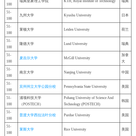
瑞典皇家理工学院
KTH, Royal Institute of Technology
瑞典
100
51-
九州大学
Kyushu University
日本
100
51-
莱顿大学
Leiden University
荷兰
100
51-
隆德大学
Lund University
瑞典
100
51-
加拿
麦吉尔大学
McGill University
100
大
51-
南京大学
Nanjing University
中国
100
51-
宾州州立大学公园分校
Pennsylvania State University
美国
100
51-
浦项科技大学
Pohang University of Science And
韩国
100
（POSTECH）
Technology (POSTECH)
51-
普渡大学西拉法叶分校
Purdue University
美国
100
51-
莱斯大学
Rice University
美国
100