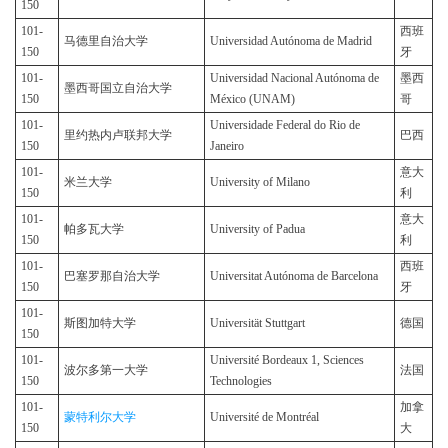
150
101-
西班
马德里自治大学
Universidad Autónoma de Madrid
150
牙
101-
Universidad Nacional Autónoma de
墨西
墨西哥国立自治大学
150
México (UNAM)
哥
101-
Universidade Federal do Rio de
里约热内卢联邦大学
巴西
150
Janeiro
101-
意大
米兰大学
University of Milano
150
利
101-
意大
帕多瓦大学
University of Padua
150
利
101-
西班
巴塞罗那自治大学
Universitat Autónoma de Barcelona
150
牙
101-
斯图加特大学
Universität Stuttgart
德国
150
101-
Université Bordeaux 1, Sciences
波尔多第一大学
法国
150
Technologies
101-
加拿
蒙特利尔大学
Université de Montréal
150
大