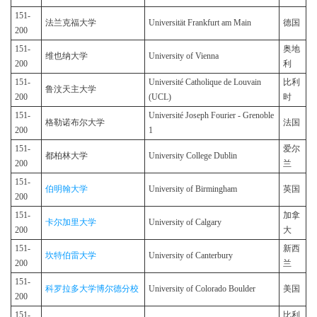
151-
法兰克福大学
Universität Frankfurt am Main
德国
200
151-
奥地
维也纳大学
University of Vienna
200
利
151-
Université Catholique de Louvain
比利
鲁汶天主大学
200
(UCL)
时
151-
Université Joseph Fourier - Grenoble
格勒诺布尔大学
法国
200
1
151-
爱尔
都柏林大学
University College Dublin
200
兰
151-
伯明翰大学
University of Birmingham
英国
200
151-
加拿
卡尔加里大学
University of Calgary
200
大
151-
新西
坎特伯雷大学
University of Canterbury
200
兰
151-
科罗拉多大学博尔德分校
University of Colorado Boulder
美国
200
151-
比利