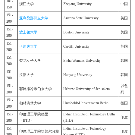
101-
浙江大学
Zhejiang University
中国
150
151-
亚利桑那州立大学
Arizona State University
美国
200
151-
波士顿大学
Boston University
美国
200
151-
卡迪夫大学
Cardiff University
英国
200
151-
梨花女子大学
Ewha Womans University
韩国
200
151-
汉阳大学
Hanyang University
韩国
200
151-
以色
耶路撒冷希伯来大学
Hebrew University of Jerusalem
200
列
151-
柏林洪堡大学
Humboldt-Universität zu Berlin
德国
200
151-
印度理工学院德里
Indian Institute of Technology Delhi
印度
200
（IITD）
(IITD)
151-
Indian Institute of Technology
印度理工学院坎普尔分校
印度
200
Kanpur (IITK)