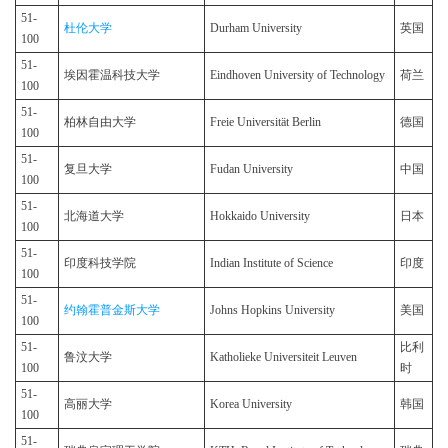
51-
杜伦大学
Durham University
英国
100
51-
埃因霍温科技大学
Eindhoven University of Technology
荷兰
100
51-
柏林自由大学
Freie Universität Berlin
德国
100
51-
复旦大学
Fudan University
中国
100
51-
北海道大学
Hokkaido University
日本
100
51-
印度科技学院
Indian Institute of Science
印度
100
51-
约翰霍普金斯大学
Johns Hopkins University
美国
100
51-
比利
鲁汶大学
Katholieke Universiteit Leuven
100
时
51-
高丽大学
Korea University
韩国
100
51-