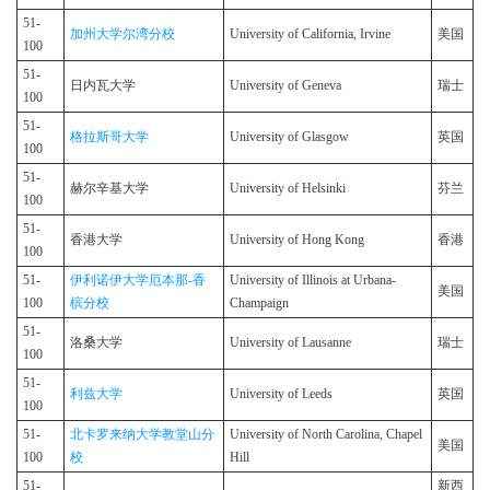
51-
加州大学尔湾分校
University of California, Irvine
美国
100
51-
日内瓦大学
University of Geneva
瑞士
100
51-
格拉斯哥大学
University of Glasgow
英国
100
51-
赫尔辛基大学
University of Helsinki
芬兰
100
51-
香港大学
University of Hong Kong
香港
100
51-
伊利诺伊大学厄本那-香
University of Illinois at Urbana-
美国
100
槟分校
Champaign
51-
洛桑大学
University of Lausanne
瑞士
100
51-
利兹大学
University of Leeds
英国
100
51-
北卡罗来纳大学教堂山分
University of North Carolina, Chapel
美国
100
校
Hill
51-
新西