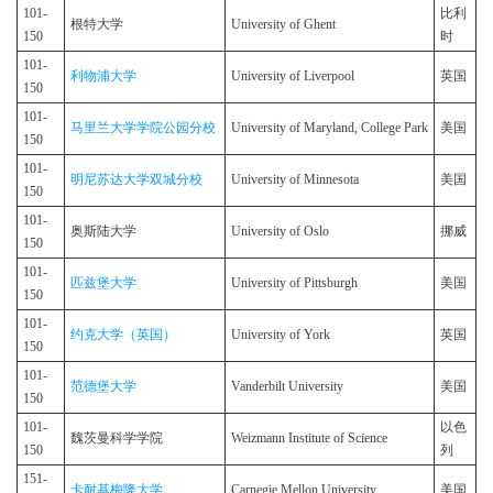
101-
比利
根特大学
University of Ghent
150
时
101-
利物浦大学
University of Liverpool
英国
150
101-
马里兰大学学院公园分校
University of Maryland, College Park
美国
150
101-
明尼苏达大学双城分校
University of Minnesota
美国
150
101-
奥斯陆大学
University of Oslo
挪威
150
101-
匹兹堡大学
University of Pittsburgh
美国
150
101-
约克大学（英国）
University of York
英国
150
101-
范德堡大学
Vanderbilt University
美国
150
101-
以色
魏茨曼科学学院
Weizmann Institute of Science
150
列
151-
卡耐基梅隆大学
Carnegie Mellon University
美国