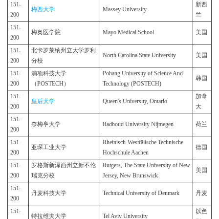
151-
新西
梅西大学
Massey University
200
兰
151-
梅奥医学院
Mayo Medical School
美国
200
151-
北卡罗莱纳州立大学罗利
North Carolina State University
美国
200
分校
151-
浦项科技大学
Pohang University of Science And
韩国
200
（POSTECH）
Technology (POSTECH)
151-
加拿
皇后大学
Queen's University, Ontario
200
大
151-
奈梅亨大学
Radboud University Nijmegen
荷兰
200
151-
Rheinisch-Westfälische Technische
亚琛工业大学
德国
200
Hochschule Aachen
151-
罗格斯新泽西州立新不伦
Rutgers, The State University of New
美国
200
瑞克分校
Jersey, New Brunswick
151-
丹麦科技大学
Technical University of Denmark
丹麦
200
151-
以色
特拉维夫大学
Tel Aviv University