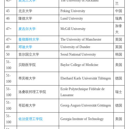
43=
奥克兰大学
The University of Auckland
兰
45
北京大学
Peking University
中国
46
隆德大学
Lund University
瑞典
加拿
47=
麦吉尔大学
McGill University
大
47=
曼彻斯特大学
The University of Manchester
英国
49
邓迪大学
University of Dundee
英国
50
首尔国立大学
Seoul National University
韩国
51-
贝勒医学院
Baylor College of Medicine
美国
100
51-
蒂宾根大学
Eberhard Karls Universität Tübingen
德国
100
51-
Ecole Polytechnique Fédérale de
洛桑联邦理工学院
瑞士
100
Lausanne
51-
哥廷根大学
Georg-August-Universität Göttingen
德国
100
51-
佐治亚理工学院
Georgia Institute of Technology
美国
100