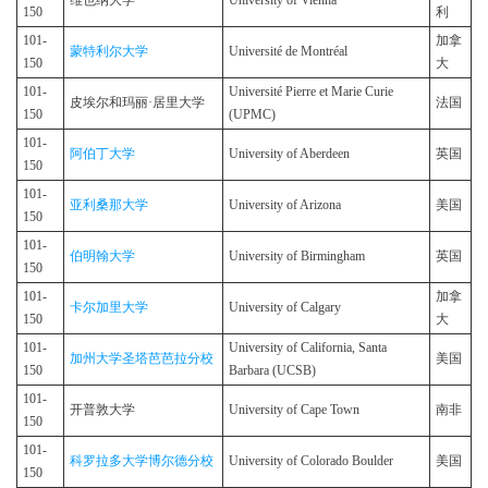
维也纳大学
University of Vienna
150
利
101-
加拿
蒙特利尔大学
Université de Montréal
150
大
101-
Université Pierre et Marie Curie
皮埃尔和玛丽·居里大学
法国
150
(UPMC)
101-
阿伯丁大学
University of Aberdeen
英国
150
101-
亚利桑那大学
University of Arizona
美国
150
101-
伯明翰大学
University of Birmingham
英国
150
101-
加拿
卡尔加里大学
University of Calgary
150
大
101-
University of California, Santa
加州大学圣塔芭芭拉分校
美国
150
Barbara (UCSB)
101-
开普敦大学
University of Cape Town
南非
150
101-
科罗拉多大学博尔德分校
University of Colorado Boulder
美国
150