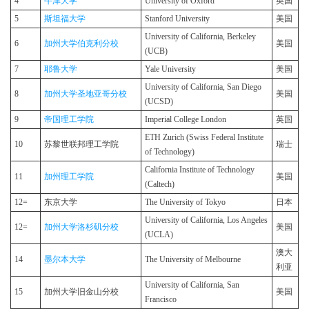
4
牛津大学
University of Oxford
英国
5
斯坦福大学
Stanford University
美国
University of California, Berkeley
6
加州大学伯克利分校
美国
(UCB)
7
耶鲁大学
Yale University
美国
University of California, San Diego
8
加州大学圣地亚哥分校
美国
(UCSD)
9
帝国理工学院
Imperial College London
英国
ETH Zurich (Swiss Federal Institute
10
苏黎世联邦理工学院
瑞士
of Technology)
California Institute of Technology
11
加州理工学院
美国
(Caltech)
12=
东京大学
The University of Tokyo
日本
University of California, Los Angeles
12=
加州大学洛杉矶分校
美国
(UCLA)
澳大
14
墨尔本大学
The University of Melbourne
利亚
University of California, San
15
加州大学旧金山分校
美国
Francisco