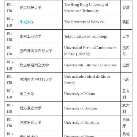
101-
The Hong Kong University of
香港科技大学
香港
150
Science and Technology
101-
华威大学
The University of Warwick
英国
150
101-
东京工业大学
Tokyo Institute of Technology
日本
150
101-
Universidad Nacional Autónoma de
墨西
墨西哥国立自治大学
150
México (UNAM)
哥
101-
坎皮纳斯州立大学
Universidade Estadual de Campinas
巴西
150
101-
Universidade Federal do Rio de
里约热内卢联邦大学
巴西
150
Janeiro
101-
意大
米兰大学
University of Milano
150
利
101-
意大
博洛尼亚大学
University of Bologna
150
利
101-
西班
巴塞罗那大学
University of Barcelona
150
牙
101-
奥地