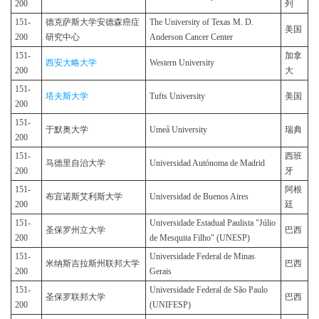
200
列
151-
德克萨斯大学安德森癌症
The University of Texas M. D.
美国
200
研究中心
Anderson Cancer Center
151-
加拿
西安大略大学
Western University
200
大
151-
塔夫斯大学
Tufts University
美国
200
151-
于默奥大学
Umeå University
瑞典
200
151-
西班
马德里自治大学
Universidad Autónoma de Madrid
200
牙
151-
阿根
布宜诺斯艾利斯大学
Universidad de Buenos Aires
200
廷
151-
Universidade Estadual Paulista "Júlio
圣保罗州立大学
巴西
200
de Mesquita Filho" (UNESP)
151-
Universidade Federal de Minas
米纳斯吉拉斯州联邦大学
巴西
200
Gerais
151-
Universidade Federal de São Paulo
圣保罗联邦大学
巴西
200
(UNIFESP)