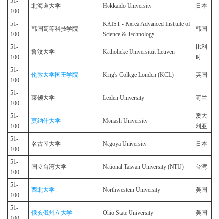
51-
北海道大学
Hokkaido University
日本
100
51-
KAIST - Korea Advanced Institute of
韩国高等科技学院
韩国
100
Science & Technology
51-
比利
鲁汶大学
Katholieke Universiteit Leuven
100
时
51-
伦敦大学国王学院
King's College London (KCL)
英国
100
51-
莱顿大学
Leiden University
荷兰
100
51-
澳大
莫纳什大学
Monash University
100
利亚
51-
名古屋大学
Nagoya University
日本
100
51-
国立台湾大学
National Taiwan University (NTU)
台湾
100
51-
西北大学
Northwestern University
美国
100
51-
俄亥俄州立大学
Ohio State University
美国
100