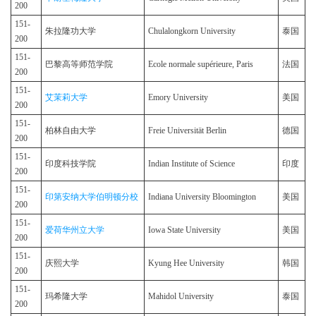
200
151-
朱拉隆功大学
Chulalongkorn University
泰国
200
151-
巴黎高等师范学院
Ecole normale supérieure, Paris
法国
200
151-
艾茉莉大学
Emory University
美国
200
151-
柏林自由大学
Freie Universität Berlin
德国
200
151-
印度科技学院
Indian Institute of Science
印度
200
151-
印第安纳大学伯明顿分校
Indiana University Bloomington
美国
200
151-
爱荷华州立大学
Iowa State University
美国
200
151-
庆熙大学
Kyung Hee University
韩国
200
151-
玛希隆大学
Mahidol University
泰国
200