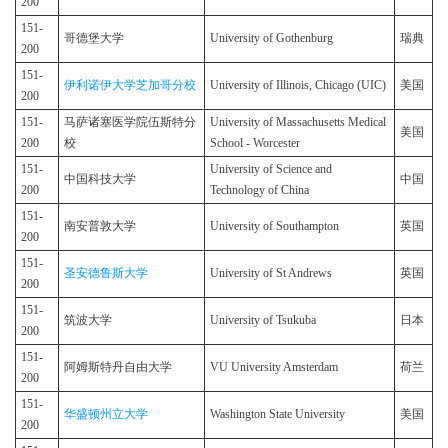
200
151-
哥德堡大学
University of Gothenburg
瑞典
200
151-
伊利诺伊大学芝加哥分校
University of Illinois, Chicago (UIC)
美国
200
151-
马萨诸塞医学院伍斯特分
University of Massachusetts Medical
美国
200
校
School - Worcester
151-
University of Science and
中国科技大学
中国
200
Technology of China
151-
南安普敦大学
University of Southampton
英国
200
151-
圣安德鲁斯大学
University of St Andrews
英国
200
151-
筑波大学
University of Tsukuba
日本
200
151-
阿姆斯特丹自由大学
VU University Amsterdam
荷兰
200
151-
华盛顿州立大学
Washington State University
美国
200