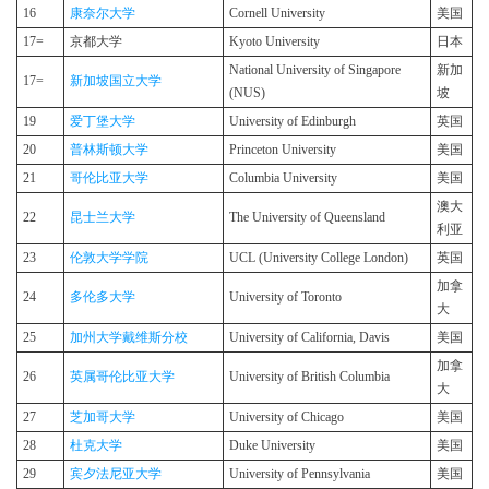
16
康奈尔大学
Cornell University
美国
17=
京都大学
Kyoto University
日本
National University of Singapore
新加
17=
新加坡国立大学
(NUS)
坡
19
爱丁堡大学
University of Edinburgh
英国
20
普林斯顿大学
Princeton University
美国
21
哥伦比亚大学
Columbia University
美国
澳大
22
昆士兰大学
The University of Queensland
利亚
23
伦敦大学学院
UCL (University College London)
英国
加拿
24
多伦多大学
University of Toronto
大
25
加州大学戴维斯分校
University of California, Davis
美国
加拿
26
英属哥伦比亚大学
University of British Columbia
大
27
芝加哥大学
University of Chicago
美国
28
杜克大学
Duke University
美国
29
宾夕法尼亚大学
University of Pennsylvania
美国