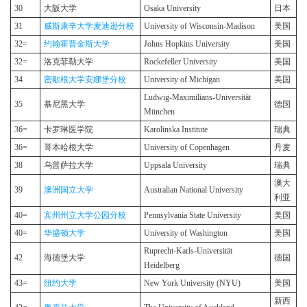
30
大阪大学
Osaka University
日本
31
威斯康辛大学麦迪逊分校
University of Wisconsin-Madison
美国
32=
约翰霍普金斯大学
Johns Hopkins University
美国
32=
洛克菲勒大学
Rockefeller University
美国
34
密歇根大学安娜堡分校
University of Michigan
美国
Ludwig-Maximilians-Universität
35
慕尼黑大学
德国
München
36=
卡罗琳医学院
Karolinska Institute
瑞典
36=
哥本哈根大学
University of Copenhagen
丹麦
38
乌普萨拉大学
Uppsala University
瑞典
澳大
39
澳洲国立大学
Australian National University
利亚
40=
宾州州立大学公园分校
Pennsylvania State University
美国
40=
华盛顿大学
University of Washington
美国
Ruprecht-Karls-Universität
42
海德堡大学
德国
Heidelberg
43=
纽约大学
New York University (NYU)
美国
新西