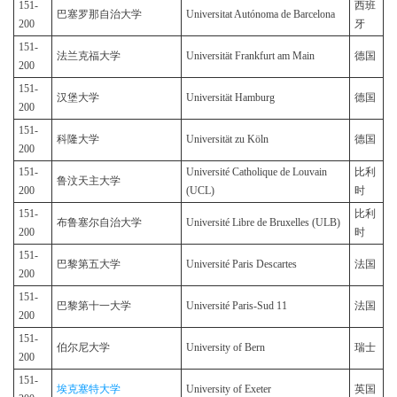
151-
西班
巴塞罗那自治大学
Universitat Autónoma de Barcelona
200
牙
151-
法兰克福大学
Universität Frankfurt am Main
德国
200
151-
汉堡大学
Universität Hamburg
德国
200
151-
科隆大学
Universität zu Köln
德国
200
151-
Université Catholique de Louvain
比利
鲁汶天主大学
200
(UCL)
时
151-
比利
布鲁塞尔自治大学
Université Libre de Bruxelles (ULB)
200
时
151-
巴黎第五大学
Université Paris Descartes
法国
200
151-
巴黎第十一大学
Université Paris-Sud 11
法国
200
151-
伯尔尼大学
University of Bern
瑞士
200
151-
埃克塞特大学
University of Exeter
英国