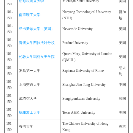
密歇根州立大学
Michigan State University
美国
150
101-
Nanyang Technological University
新加
南洋理工大学
150
(NTU)
坡
101-
纽卡斯尔大学（英国）
Newcastle University
英国
150
101-
普渡大学西拉法叶分校
Purdue University
美国
150
101-
Queen Mary, University of London
伦敦大学玛丽女王学院
英国
150
(QMUL)
101-
意大
罗马第一大学
Sapienza University of Rome
150
利
101-
上海交通大学
Shanghai Jiao Tong University
中国
150
101-
成均馆大学
Sungkyunkwan University
韩国
150
101-
德州农工大学
Texas A&M University
美国
150
101-
The Chinese University of Hong
香港大学
香港
150
Kong