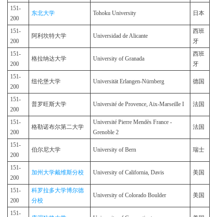
151-
东北大学
Tohoku University
日本
200
151-
西班
阿利坎特大学
Universidad de Alicante
200
牙
151-
西班
格拉纳达大学
University of Granada
200
牙
151-
纽伦堡大学
Universität Erlangen-Nürnberg
德国
200
151-
普罗旺斯大学
Université de Provence, Aix-Marseille I
法国
200
151-
Université Pierre Mendès France -
格勒诺布尔第二大学
法国
200
Grenoble 2
151-
伯尔尼大学
University of Bern
瑞士
200
151-
加州大学戴维斯分校
University of California, Davis
美国
200
151-
科罗拉多大学博尔德
University of Colorado Boulder
美国
200
分校
151-