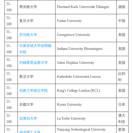
51-
蒂宾根大学
Eberhard Karls Universität Tübingen
德国
100
51-
复旦大学
Fudan University
中国
100
51-
乔治敦大学
Georgetown University
美国
100
51-
印第安纳大学伯明顿
Indiana University Bloomington
美国
100
分校
51-
约翰霍普金斯大学
Johns Hopkins University
美国
100
51-
比利
鲁汶大学
Katholieke Universiteit Leuven
100
时
51-
伦敦大学国王学院
King's College London (KCL)
英国
100
51-
京都大学
Kyoto University
日本
100
51-
澳大
拉筹伯大学
La Trobe University
100
利亚
51-
Nanyang Technological University
新加
南洋理工大学