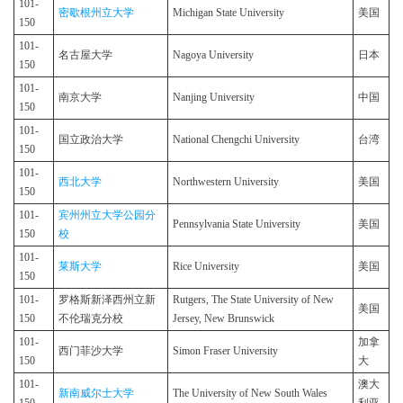
101-
密歇根州立大学
Michigan State University
美国
150
101-
名古屋大学
Nagoya University
日本
150
101-
南京大学
Nanjing University
中国
150
101-
国立政治大学
National Chengchi University
台湾
150
101-
西北大学
Northwestern University
美国
150
101-
宾州州立大学公园分
Pennsylvania State University
美国
150
校
101-
莱斯大学
Rice University
美国
150
101-
罗格斯新泽西州立新
Rutgers, The State University of New
美国
150
不伦瑞克分校
Jersey, New Brunswick
101-
加拿
西门菲沙大学
Simon Fraser University
150
大
101-
澳大
新南威尔士大学
The University of New South Wales