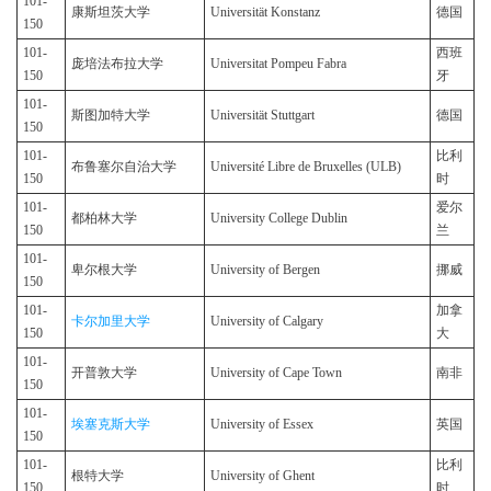
101-
康斯坦茨大学
Universität Konstanz
德国
150
101-
西班
庞培法布拉大学
Universitat Pompeu Fabra
150
牙
101-
斯图加特大学
Universität Stuttgart
德国
150
101-
比利
布鲁塞尔自治大学
Université Libre de Bruxelles (ULB)
150
时
101-
爱尔
都柏林大学
University College Dublin
150
兰
101-
卑尔根大学
University of Bergen
挪威
150
101-
加拿
卡尔加里大学
University of Calgary
150
大
101-
开普敦大学
University of Cape Town
南非
150
101-
埃塞克斯大学
University of Essex
英国
150
101-
比利
根特大学
University of Ghent
150
时