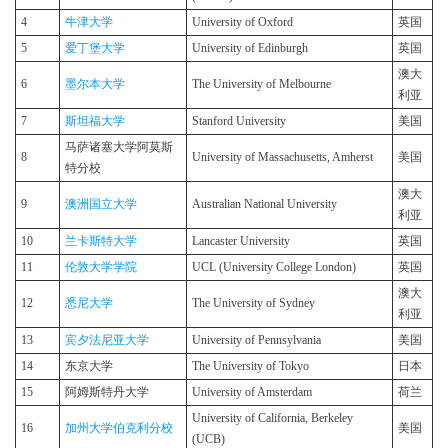
4
牛津大学
University of Oxford
英国
5
爱丁堡大学
University of Edinburgh
英国
澳大
6
墨尔本大学
The University of Melbourne
利亚
7
斯坦福大学
Stanford University
美国
马萨诸塞大学阿莫斯
8
University of Massachusetts, Amherst
美国
特分校
澳大
9
澳洲国立大学
Australian National University
利亚
10
兰卡斯特大学
Lancaster University
英国
11
伦敦大学学院
UCL (University College London)
英国
澳大
12
悉尼大学
The University of Sydney
利亚
13
宾夕法尼亚大学
University of Pennsylvania
美国
14
东京大学
The University of Tokyo
日本
15
阿姆斯特丹大学
University of Amsterdam
荷兰
University of California, Berkeley
16
加州大学伯克利分校
美国
(UCB)