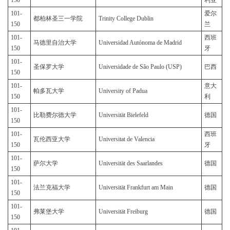
150
利亚
101-
爱尔
都柏林圣三一学院
Trinity College Dublin
150
兰
101-
西班
马德里自治大学
Universidad Autónoma de Madrid
150
牙
101-
圣保罗大学
Universidade de São Paulo (USP)
巴西
150
101-
意大
帕多瓦大学
University of Padua
150
利
101-
比勒费尔德大学
Universität Bielefeld
德国
150
101-
西班
瓦伦西亚大学
Universitat de Valencia
150
牙
101-
萨尔大学
Universität des Saarlandes
德国
150
101-
法兰克福大学
Universität Frankfurt am Main
德国
150
101-
弗莱堡大学
Universität Freiburg
德国
150