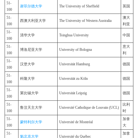
51-
谢菲尔德大学
The University of Sheffield
英国
100
51-
澳大
西澳大利亚大学
The University of Western Australia
100
利亚
51-
清华大学
Tsinghua University
中国
100
51-
意大
博洛尼亚大学
University of Bologna
100
利
51-
汉堡大学
Universität Hamburg
德国
100
51-
科隆大学
Universität zu Köln
德国
100
51-
莱比锡大学
Universität Leipzig
德国
100
51-
比利
鲁汶天主大学
Université Catholique de Louvain (UCL)
100
时
51-
加拿
蒙特利尔大学
Université de Montréal
100
大
51-
加拿
魁北克大学
Université du Québec