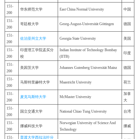
151-
华东师范大学
East China Normal University
中国
200
151-
哥廷根大学
Georg-August-Universität Göttingen
德国
200
151-
佐治亚州立大学
Georgia State University
美国
200
151-
印度理工学院孟买分
Indian Institute of Technology Bombay
印度
200
校
(IITB)
151-
美因茨大学
Johannes Gutenberg Universität Mainz
德国
200
151-
马斯特里赫特大学
Maastricht University
荷兰
200
151-
加拿
麦克马斯特大学
McMaster University
200
大
151-
国立交通大学
National Chiao Tung University
台湾
200
151-
Norwegian University of Science And
挪威科技大学
挪威
200
Technology
151-
普渡大学西拉法叶分