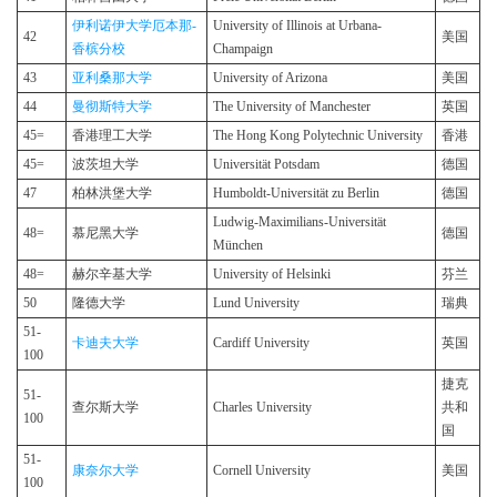
伊利诺伊大学厄本那-
University of Illinois at Urbana-
42
美国
香槟分校
Champaign
43
亚利桑那大学
University of Arizona
美国
44
曼彻斯特大学
The University of Manchester
英国
45=
香港理工大学
The Hong Kong Polytechnic University
香港
45=
波茨坦大学
Universität Potsdam
德国
47
柏林洪堡大学
Humboldt-Universität zu Berlin
德国
Ludwig-Maximilians-Universität
48=
慕尼黑大学
德国
München
48=
赫尔辛基大学
University of Helsinki
芬兰
50
隆德大学
Lund University
瑞典
51-
卡迪夫大学
Cardiff University
英国
100
捷克
51-
查尔斯大学
Charles University
共和
100
国
51-
康奈尔大学
Cornell University
美国
100