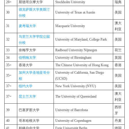
28=
斯德哥尔摩大学
Stockholm University
瑞典
德克萨斯大学奥斯汀
30
University of Texas at Austin
美国
分校
澳大
31
麦考瑞大学
Macquarie University
利亚
马里兰大学学院公园
32
University of Maryland, College Park
美国
分校
33
奈梅亨大学
Radboud University Nijmegen
荷兰
34
伯明翰大学
University of Birmingham
英国
35=
香港大学
The Chinese University of Hong Kong
香港
加州大学圣地亚哥分
University of California, San Diego
35=
美国
校
(UCSD)
37=
纽约大学
New York University (NYU)
美国
澳大
37=
昆士兰大学
The University of Queensland
利亚
西班
39
巴塞罗那大学
University of Barcelona
牙
40
哥本哈根大学
University of Copenhagen
丹麦
41
柏林自由大学
Freie Universität Berlin
德国