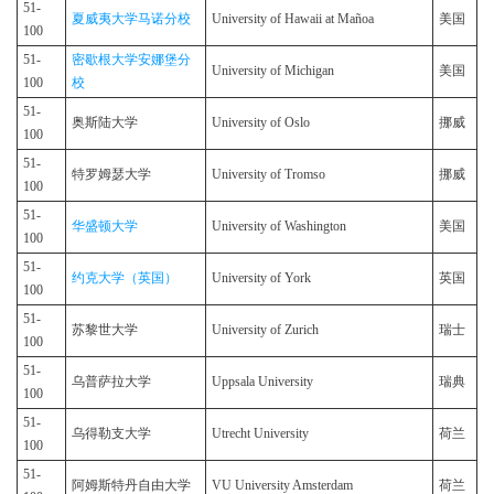
51-
夏威夷大学马诺分校
University of Hawaii at Mañoa
美国
100
51-
密歇根大学安娜堡分
University of Michigan
美国
100
校
51-
奥斯陆大学
University of Oslo
挪威
100
51-
特罗姆瑟大学
University of Tromso
挪威
100
51-
华盛顿大学
University of Washington
美国
100
51-
约克大学（英国）
University of York
英国
100
51-
苏黎世大学
University of Zurich
瑞士
100
51-
乌普萨拉大学
Uppsala University
瑞典
100
51-
乌得勒支大学
Utrecht University
荷兰
100
51-
阿姆斯特丹自由大学
VU University Amsterdam
荷兰