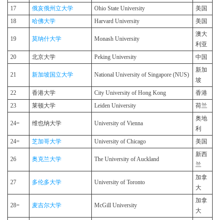
17
俄亥俄州立大学
Ohio State University
美国
18
哈佛大学
Harvard University
美国
澳大
19
莫纳什大学
Monash University
利亚
20
北京大学
Peking University
中国
新加
21
新加坡国立大学
National University of Singapore (NUS)
坡
22
香港大学
City University of Hong Kong
香港
23
莱顿大学
Leiden University
荷兰
奥地
24=
维也纳大学
University of Vienna
利
24=
芝加哥大学
University of Chicago
美国
新西
26
奥克兰大学
The University of Auckland
兰
加拿
27
多伦多大学
University of Toronto
大
加拿
28=
麦吉尔大学
McGill University
大