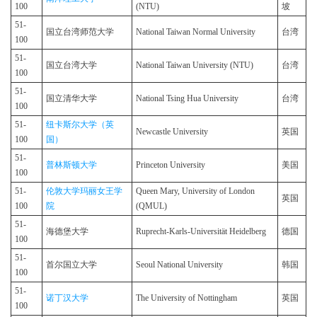
100
(NTU)
坡
51-
国立台湾师范大学
National Taiwan Normal University
台湾
100
51-
国立台湾大学
National Taiwan University (NTU)
台湾
100
51-
国立清华大学
National Tsing Hua University
台湾
100
51-
纽卡斯尔大学（英
Newcastle University
英国
100
国）
51-
普林斯顿大学
Princeton University
美国
100
51-
伦敦大学玛丽女王学
Queen Mary, University of London
英国
100
院
(QMUL)
51-
海德堡大学
Ruprecht-Karls-Universität Heidelberg
德国
100
51-
首尔国立大学
Seoul National University
韩国
100
51-
诺丁汉大学
The University of Nottingham
英国
100