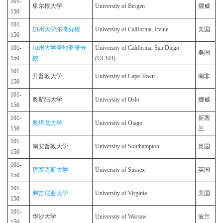
101-
卑尔根大学
University of Bergen
挪威
150
101-
加州大学尔湾分校
University of California, Irvine
美国
150
101-
加州大学圣地亚哥分
University of California, San Diego
美国
150
校
(UCSD)
101-
开普敦大学
University of Cape Town
南非
150
101-
奥斯陆大学
University of Oslo
挪威
150
101-
新西
奥塔戈大学
University of Otago
150
兰
101-
南安普敦大学
University of Southampton
英国
150
101-
萨塞克斯大学
University of Sussex
英国
150
101-
弗吉尼亚大学
University of Virginia
美国
150
101-
华沙大学
University of Warsaw
波兰
150