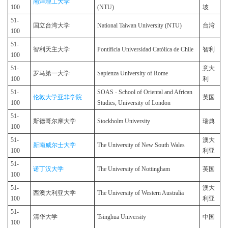
南洋理工大学
100
(NTU)
坡
51-
国立台湾大学
National Taiwan University (NTU)
台湾
100
51-
智利天主大学
Pontificia Universidad Católica de Chile
智利
100
51-
意大
罗马第一大学
Sapienza University of Rome
100
利
51-
SOAS - School of Oriental and African
伦敦大学亚非学院
英国
100
Studies, University of London
51-
斯德哥尔摩大学
Stockholm University
瑞典
100
51-
澳大
新南威尔士大学
The University of New South Wales
100
利亚
51-
诺丁汉大学
The University of Nottingham
英国
100
51-
澳大
西澳大利亚大学
The University of Western Australia
100
利亚
51-
清华大学
Tsinghua University
中国
100