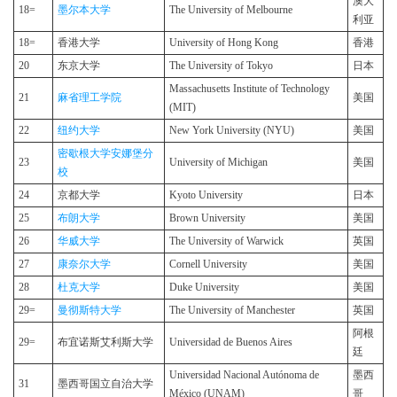
澳大
18=
墨尔本大学
The University of Melbourne
利亚
18=
香港大学
University of Hong Kong
香港
20
东京大学
The University of Tokyo
日本
Massachusetts Institute of Technology
21
麻省理工学院
美国
(MIT)
22
纽约大学
New York University (NYU)
美国
密歇根大学安娜堡分
23
University of Michigan
美国
校
24
京都大学
Kyoto University
日本
25
布朗大学
Brown University
美国
26
华威大学
The University of Warwick
英国
27
康奈尔大学
Cornell University
美国
28
杜克大学
Duke University
美国
29=
曼彻斯特大学
The University of Manchester
英国
阿根
29=
布宜诺斯艾利斯大学
Universidad de Buenos Aires
廷
Universidad Nacional Autónoma de
墨西
31
墨西哥国立自治大学
México (UNAM)
哥