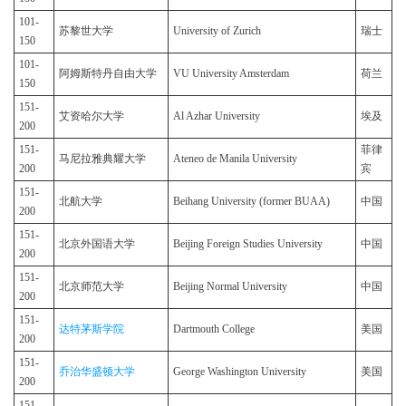
101-
苏黎世大学
University of Zurich
瑞士
150
101-
阿姆斯特丹自由大学
VU University Amsterdam
荷兰
150
151-
艾资哈尔大学
Al Azhar University
埃及
200
151-
菲律
马尼拉雅典耀大学
Ateneo de Manila University
200
宾
151-
北航大学
Beihang University (former BUAA)
中国
200
151-
北京外国语大学
Beijing Foreign Studies University
中国
200
151-
北京师范大学
Beijing Normal University
中国
200
151-
达特茅斯学院
Dartmouth College
美国
200
151-
乔治华盛顿大学
George Washington University
美国
200
151-