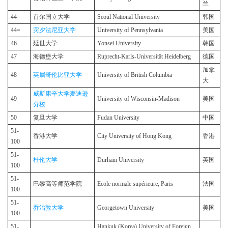
兰
44=
首尔国立大学
Seoul National University
韩国
44=
宾夕法尼亚大学
University of Pennsylvania
美国
46
延世大学
Yonsei University
韩国
47
海德堡大学
Ruprecht-Karls-Universität Heidelberg
德国
加拿
48
英属哥伦比亚大学
University of British Columbia
大
威斯康辛大学麦迪逊
49
University of Wisconsin-Madison
美国
分校
50
复旦大学
Fudan University
中国
51-
香港大学
City University of Hong Kong
香港
100
51-
杜伦大学
Durham University
英国
100
51-
巴黎高等师范学院
Ecole normale supérieure, Paris
法国
100
51-
乔治敦大学
Georgetown University
美国
100
51-
Hankuk (Korea) University of Foreign