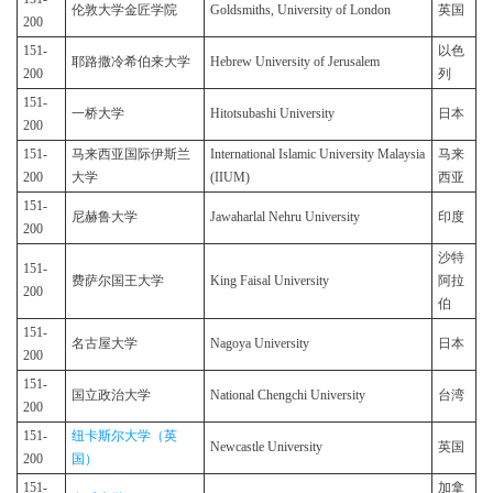
伦敦大学金匠学院
Goldsmiths, University of London
英国
200
151-
以色
耶路撒冷希伯来大学
Hebrew University of Jerusalem
200
列
151-
一桥大学
Hitotsubashi University
日本
200
151-
马来西亚国际伊斯兰
International Islamic University Malaysia
马来
200
大学
(IIUM)
西亚
151-
尼赫鲁大学
Jawaharlal Nehru University
印度
200
沙特
151-
费萨尔国王大学
King Faisal University
阿拉
200
伯
151-
名古屋大学
Nagoya University
日本
200
151-
国立政治大学
National Chengchi University
台湾
200
151-
纽卡斯尔大学（英
Newcastle University
英国
200
国）
151-
加拿