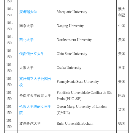
150
101-
澳大
麦考瑞大学
Macquarie University
150
利亚
101-
南京大学
Nanjing University
中国
150
101-
西北大学
Northwestern University
美国
150
101-
俄亥俄州立大学
Ohio State University
美国
150
101-
大阪大学
Osaka University
日本
150
101-
宾州州立大学公园分
Pennsylvania State University
美国
150
校
101-
Pontificia Universidade Católica de São
圣保罗天主政治大学
巴西
150
Paulo (PUC -SP)
101-
伦敦大学玛丽女王学
Queen Mary, University of London
英国
150
院
(QMUL)
101-
波鸿鲁尔大学
Ruhr-Universität Bochum
德国
150