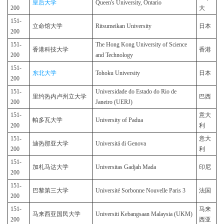
皇后大学
Queen's University, Ontario
200
大
151-
立命馆大学
Ritsumeikan University
日本
200
151-
The Hong Kong University of Science
香港科技大学
香港
200
and Technology
151-
东北大学
Tohoku University
日本
200
151-
Universidade do Estado do Rio de
里约热内卢州立大学
巴西
200
Janeiro (UERJ)
151-
意大
帕多瓦大学
University of Padua
200
利
151-
意大
迪热那亚大学
Universitá di Genova
200
利
151-
加札马达大学
Universitas Gadjah Mada
印尼
200
151-
巴黎第三大学
Université Sorbonne Nouvelle Paris 3
法国
200
151-
马来
马来西亚国民大学
Universiti Kebangsaan Malaysia (UKM)
200
西亚