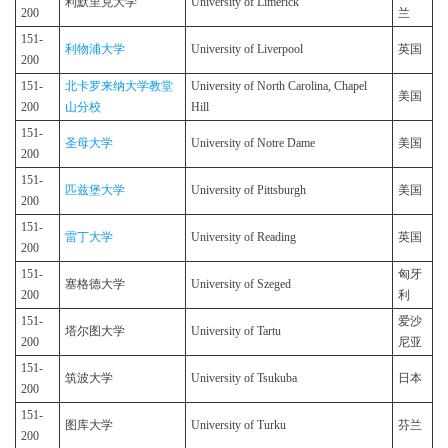
利默里克大学
University of Limerick
200
兰
151-
利物浦大学
University of Liverpool
英国
200
151-
北卡罗来纳大学教堂
University of North Carolina, Chapel
美国
200
山分校
Hill
151-
圣母大学
University of Notre Dame
美国
200
151-
匹兹堡大学
University of Pittsburgh
美国
200
151-
雷丁大学
University of Reading
英国
200
151-
匈牙
塞格德大学
University of Szeged
200
利
151-
爱沙
塔尔图大学
University of Tartu
200
尼亚
151-
筑波大学
University of Tsukuba
日本
200
151-
图库大学
University of Turku
芬兰
200