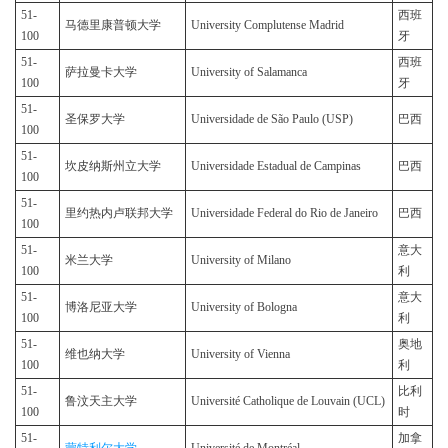
51-
西班
马德里康普顿大学
University Complutense Madrid
100
牙
51-
西班
萨拉曼卡大学
University of Salamanca
100
牙
51-
圣保罗大学
Universidade de São Paulo (USP)
巴西
100
51-
坎皮纳斯州立大学
Universidade Estadual de Campinas
巴西
100
51-
里约热内卢联邦大学
Universidade Federal do Rio de Janeiro
巴西
100
51-
意大
米兰大学
University of Milano
100
利
51-
意大
博洛尼亚大学
University of Bologna
100
利
51-
奥地
维也纳大学
University of Vienna
100
利
51-
比利
鲁汶天主大学
Université Catholique de Louvain (UCL)
100
时
51-
加拿