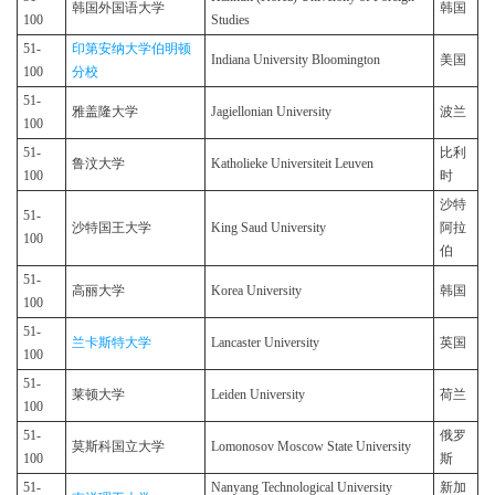
韩国外国语大学
韩国
100
Studies
51-
印第安纳大学伯明顿
Indiana University Bloomington
美国
100
分校
51-
雅盖隆大学
Jagiellonian University
波兰
100
51-
比利
鲁汶大学
Katholieke Universiteit Leuven
100
时
沙特
51-
沙特国王大学
King Saud University
阿拉
100
伯
51-
高丽大学
Korea University
韩国
100
51-
兰卡斯特大学
Lancaster University
英国
100
51-
莱顿大学
Leiden University
荷兰
100
51-
俄罗
莫斯科国立大学
Lomonosov Moscow State University
100
斯
51-
Nanyang Technological University
新加