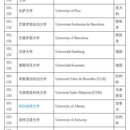
150
大学
101-
意大
比萨大学
University of Pisa
150
利
101-
西班
巴塞罗那自治大学
Universitat Autónoma de Barcelona
150
牙
101-
西班
巴塞罗那大学
University of Barcelona
150
牙
101-
汉堡大学
Universität Hamburg
德国
150
101-
康斯坦茨大学
Universität Konstanz
德国
150
101-
比利
布鲁塞尔自治大学
Université Libre de Bruxelles (ULB)
150
时
101-
马来
马来西亚科技大学
Universiti Sains Malaysia (USM)
150
西亚
101-
加拿
阿尔伯塔大学
University of Alberta
150
大
101-
比利
安特卫普大学
University of Antwerp
150
时