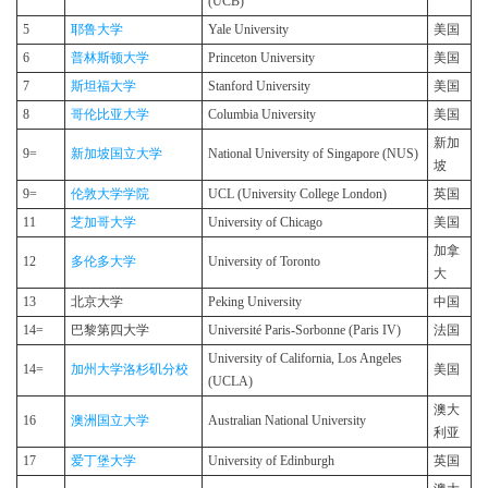
(UCB)
5
耶鲁大学
Yale University
美国
6
普林斯顿大学
Princeton University
美国
7
斯坦福大学
Stanford University
美国
8
哥伦比亚大学
Columbia University
美国
新加
9=
新加坡国立大学
National University of Singapore (NUS)
坡
9=
伦敦大学学院
UCL (University College London)
英国
11
芝加哥大学
University of Chicago
美国
加拿
12
多伦多大学
University of Toronto
大
13
北京大学
Peking University
中国
14=
巴黎第四大学
Université Paris-Sorbonne (Paris IV)
法国
University of California, Los Angeles
14=
加州大学洛杉矶分校
美国
(UCLA)
澳大
16
澳洲国立大学
Australian National University
利亚
17
爱丁堡大学
University of Edinburgh
英国