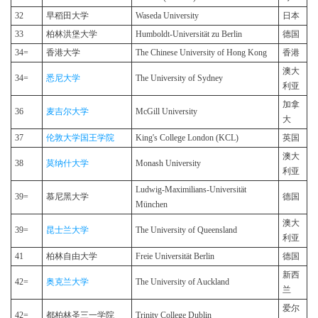
32
早稻田大学
Waseda University
日本
33
柏林洪堡大学
Humboldt-Universität zu Berlin
德国
34=
香港大学
The Chinese University of Hong Kong
香港
澳大
34=
悉尼大学
The University of Sydney
利亚
加拿
36
麦吉尔大学
McGill University
大
37
伦敦大学国王学院
King's College London (KCL)
英国
澳大
38
莫纳什大学
Monash University
利亚
Ludwig-Maximilians-Universität
39=
慕尼黑大学
德国
München
澳大
39=
昆士兰大学
The University of Queensland
利亚
41
柏林自由大学
Freie Universität Berlin
德国
新西
42=
奥克兰大学
The University of Auckland
兰
爱尔
42=
都柏林圣三一学院
Trinity College Dublin