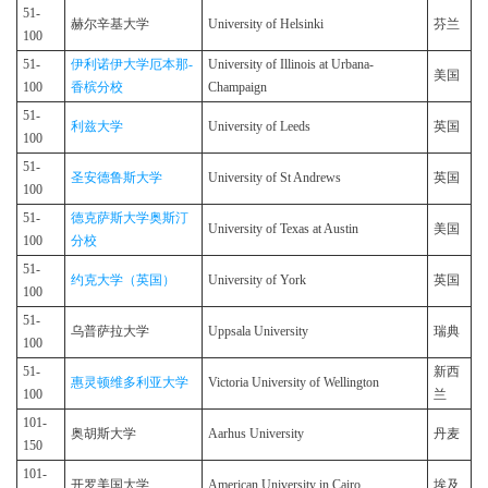
51-
赫尔辛基大学
University of Helsinki
芬兰
100
51-
伊利诺伊大学厄本那-
University of Illinois at Urbana-
美国
100
香槟分校
Champaign
51-
利兹大学
University of Leeds
英国
100
51-
圣安德鲁斯大学
University of St Andrews
英国
100
51-
德克萨斯大学奥斯汀
University of Texas at Austin
美国
100
分校
51-
约克大学（英国）
University of York
英国
100
51-
乌普萨拉大学
Uppsala University
瑞典
100
51-
新西
惠灵顿维多利亚大学
Victoria University of Wellington
100
兰
101-
奥胡斯大学
Aarhus University
丹麦
150
101-
开罗美国大学
American University in Cairo
埃及