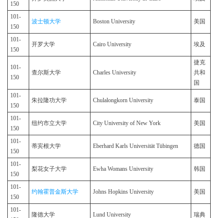
150
101-
波士顿大学
Boston University
美国
150
101-
开罗大学
Cairo University
埃及
150
捷克
101-
查尔斯大学
Charles University
共和
150
国
101-
朱拉隆功大学
Chulalongkorn University
泰国
150
101-
纽约市立大学
City University of New York
美国
150
101-
蒂宾根大学
Eberhard Karls Universität Tübingen
德国
150
101-
梨花女子大学
Ewha Womans University
韩国
150
101-
约翰霍普金斯大学
Johns Hopkins University
美国
150
101-
隆德大学
Lund University
瑞典